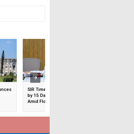
unces
SIR Timeline Extended
Odisha: CM Majhi
by 15 Days in Odisha
Conducts Aerial S
Amid Floods
of Flood-Hit Areas