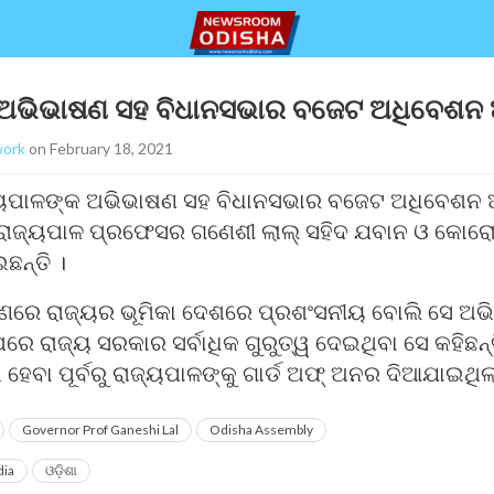
 ଅଭିଭାଷଣ ସହ ବିଧାନସଭାର ବଜେଟ ଅଧିବେଶନ
ork
on February 18, 2021
୍ୟପାଳଙ୍କ ଅଭିଭାଷଣ ସହ ବିଧାନସଭାର ବଜେଟ ଅଧିବେଶନ 
ରାଜ୍ୟପାଳ ପ୍ରଫେସର ଗଣେଶୀ ଲାଲ୍ ସହିଦ ଯବାନ ଓ କୋରୋନ
ଛନ୍ତି ।
ଣରେ ରାଜ୍ୟର ଭୂମିକା ଦେଶରେ ପ୍ରଶଂସନୀୟ ବୋଲି ସେ ଅଭି
ରେ ରାଜ୍ୟ ସରକାର ସର୍ବାଧିକ ଗୁରୁତ୍ୱ ଦେଇଥିବା ସେ କହିଛନ୍
ବା ପୂର୍ବରୁ ରାଜ୍ୟପାଳଙ୍କୁ ଗାର୍ଡ ଅଫ୍ ଅନର ଦିଆଯାଇଥିଲ
Governor Prof Ganeshi Lal
Odisha Assembly
ia
ଓଡ଼ିଶା