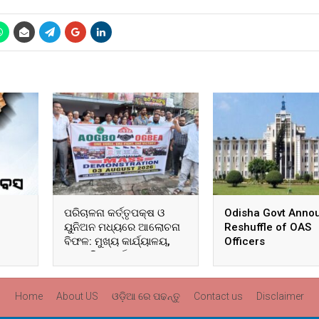
ପରିଚାଳନା କର୍ତ୍ତୃପକ୍ଷ ଓ
Odisha Govt Anno
ୟୁନିଅନ ମଧ୍ୟରେ ଆଲୋଚନା
Reshuffle of OAS
ବିଫଳ: ମୁଖ୍ୟ କାର୍ଯ୍ୟାଳୟ,
Officers
ଆଞ୍ଚଳିକ କାର୍ଯ୍ୟାଳୟ ଓ
ସମସ୍ତ ବ୍ଲକ ମୁଖ୍ୟାଳୟରେ
ଘେରାଉ ଓ ବିକ୍ଷୋଭ
Home
About US
ଓଡ଼ିଆ ରେ ପଢନ୍ତୁ
Contact us
Disclaimer