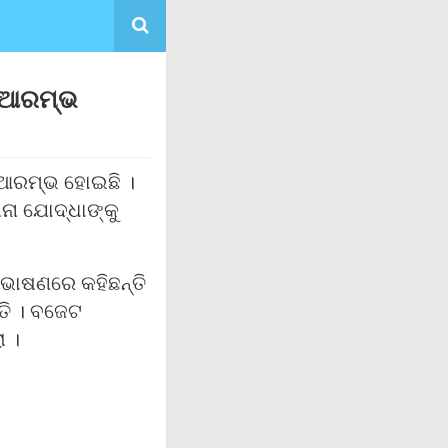
 ଆରମ୍ଭ
ଆରମ୍ଭ ହୋଇଛି ।
ା ଯୋଦ୍ଧାଙ୍କୁ
ଭାଷଣରେ କହିଛନ୍ତି
ତି । ବଜେଟ
ା ।