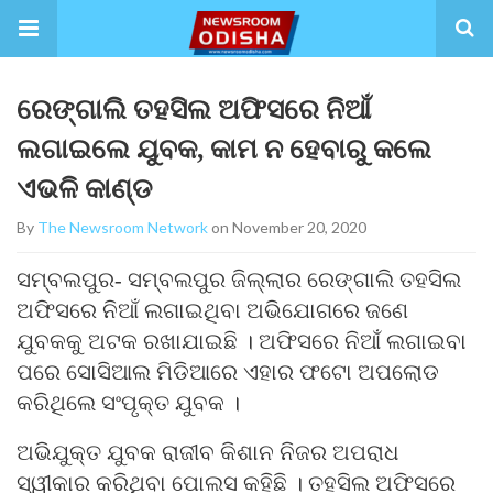
ରେଙ୍ଗାଲି ତହସିଲ ଅଫିସରେ ନିଆଁ
ଲଗାଇଲେ ଯୁବକ, କାମ ନ ହେବାରୁ କଲେ
ଏଭଳି କାଣ୍ଡ
By
The Newsroom Network
on November 20, 2020
ସମ୍ବଲପୁର- ସମ୍ବଲପୁର ଜିଲ୍ଲାର ରେଙ୍ଗାଲି ତହସିଲ
ଅଫିସରେ ନିଆଁ ଲଗାଇଥିବା ଅଭିଯୋଗରେ ଜଣେ
ଯୁବକକୁ ଅଟକ ରଖାଯାଇଛି । ଅଫିସରେ ନିଆଁ ଲଗାଇବା
ପରେ ସୋସିଆଲ ମିଡିଆରେ ଏହାର ଫଟୋ ଅପଲୋଡ
କରିଥିଲେ ସଂପୃକ୍ତ ଯୁବକ ।
ଅଭିଯୁକ୍ତ ଯୁବକ ରାଜୀବ କିଶାନ ନିଜର ଅପରାଧ
ସ୍ୱୀକାର କରିଥିବା ପୋଲସ କହିଛି । ତହସିଲ ଅଫିସରେ