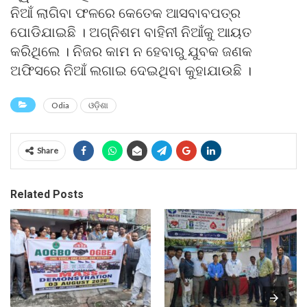
ନିଆଁ ଲାଗିବା ଫଳରେ କେତେକ ଆସବାବପତ୍ର
ପୋଡିଯାଇଛି । ଅଗ୍ନିଶମ ବାହିନୀ ନିଆଁକୁ ଆୟତ
କରିଥିଲେ । ନିଜର କାମ ନ ହେବାରୁ ଯୁବକ ଜଣକ
ଅଫିସରେ ନିଆଁ ଲଗାଇ ଦେଇଥିବା କୁହାଯାଉଛି ।
Odia
ଓଡ଼ିଶା
Share
Related Posts