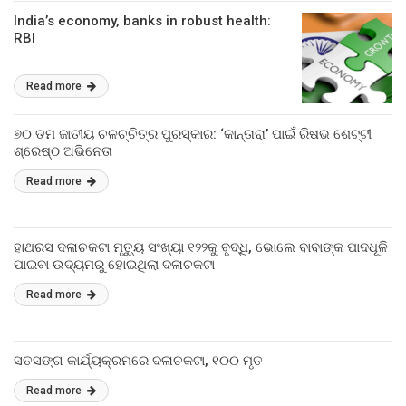
India’s economy, banks in robust health:
RBI
Read more
୭୦ ତମ ଜାତୀୟ ଚଳଚ୍ଚିତ୍ର ପୁରସ୍କାର: ‘କାନ୍ତାରା’ ପାଇଁ ରିଷଭ ଶେଟ୍ଟୀ
ଶ୍ରେଷ୍ଠ ଅଭିନେତା
Read more
ହାଥରସ ଦଳାଚକଟା ମୃତ୍ୟୁ ସଂଖ୍ୟା ୧୨୨କୁ ବୃଦ୍ଧି, ଭୋଲେ ବାବାଙ୍କ ପାଦଧୂଳି
ପାଇବା ଉଦ୍ୟମରୁ ହୋଇଥିଲା ଦଳାଚକଟା
Read more
ସତସଙ୍ଗ କାର୍ଯ୍ୟକ୍ରମରେ ଦଳାଚକଟା, ୧୦୦ ମୃତ
Read more