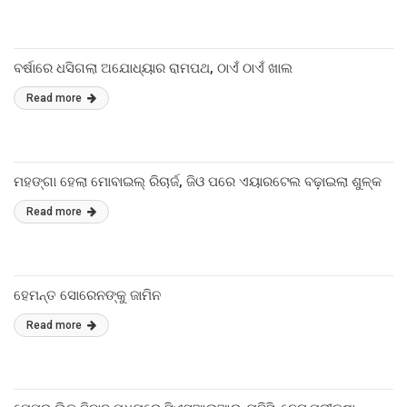
ବର୍ଷାରେ ଧସିଗଲା ଅଯୋଧ୍ୟାର ରାମପଥ, ଠାଏଁ ଠାଏଁ ଖାଲ
Read more
ମହଙ୍ଗା ହେଲା ମୋବାଇଲ୍ ରିଚାର୍ଜ, ଜିଓ ପରେ ଏୟାରଟେଲ ବଢ଼ାଇଲା ଶୁଳ୍କ
Read more
ହେମନ୍ତ ସୋରେନଙ୍କୁ ଜାମିନ
Read more