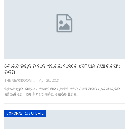
କୋଭିଡ ନିୟନ ନ ମାନି ଏପ୍ରିଲ ମାସରେ ୪୧୮ ଅମାନିଆ ଗିରଫ :
ଡିଜିପି
THE NEWSROOM NETWORK
Apr 29, 2021
ଭୁବନେଶ୍ୱର- ରାଜ୍ୟରେ କୋରୋନାର ମୁକାବିଲା ନେଇ ଡିଜିପି ଅଭୟ ପ୍ରେସମିଟ୍ କରି
କହିଛନ୍ତି ଯେ, ଏବେ ବି ବହୁ ଅମାନିଆ କୋଭିଡ ନିୟମ…
CORONAVIRUS UPDATE