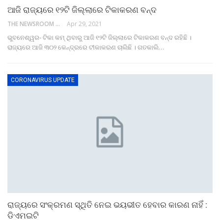
ଆଜି ରାଜ୍ୟରେ ୧୨ଟି ଜିଲ୍ଲାରେ ଟିକାକରଣ ବନ୍ଦ
THE NEWSROOM NETWORK
Apr 29, 2021
ଭୁବନେଶ୍ୱର- ଟିକା କମ୍ ଥିବାରୁ ଆଜି ୧୨ଟି ଜିଲ୍ଲାରେ ଟିକାକରଣ ବନ୍ଦ ରହିଛି ।
ରାଜ୍ୟରେ ଆଜି ୩୦୨ କେନ୍ଦ୍ରରେ ଟୀକାକରଣ ଚାଲିଛି । ଗତକାଲି…
CORONAVIRUS UPDATE
ରାଜ୍ୟରେ ସଂକ୍ରମଣ ସ୍ଥିତି ନେଇ ଭୟଭୀତ ହେବାର କାରଣ ନାହିଁ :
ଡିଏମଇଟି