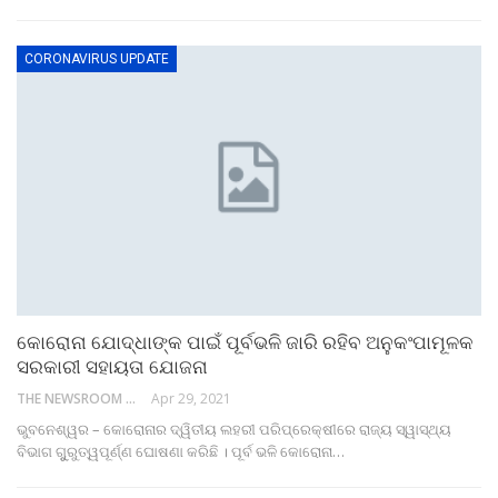
CORONAVIRUS UPDATE
କୋରୋନା ଯୋଦ୍ଧାଙ୍କ ପାଇଁ ପୂର୍ବଭଳି ଜାରି ରହିବ ଅନୁକଂପାମୂଳକ
ସରକାରୀ ସହାୟତା ଯୋଜନା
THE NEWSROOM NETWORK
Apr 29, 2021
ଭୁବନେଶ୍ୱର – କୋରୋନାର ଦ୍ୱିତୀୟ ଲହରୀ ପରିପ୍ରେକ୍ଷୀରେ ରାଜ୍ୟ ସ୍ୱାସ୍ଥ୍ୟ
ବିଭାଗ ଗୁୁରୁତ୍ୱପୂର୍ଣ୍ଣ ଘୋଷଣା କରିଛି । ପୂର୍ବ ଭଳି କୋରୋନା…