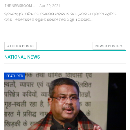
THE NEWSROOM NETWORK
Apr 29, 2021
ଭୁବନେଶ୍ୱର- ଓଡିଶାରେ କୋରୋନା ସଂକ୍ରମଣ ସମାନ୍ତରାଳ ବା ପ୍ଲାଟୋ ସ୍ଥିତିରେ
ରହିଛି । କେତେବେଳେ ବଢୁଛି ତ କେତେବେଳେ ଖସୁଛି । ଗତକାଲି…
OLDER POSTS
NEWER POSTS
NATIONAL NEWS
FEATURED