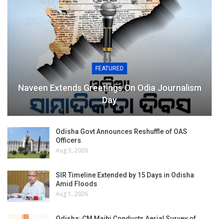
FEATURED
Naveen Extends Greetings On Odia Journalism
Day
Odisha Govt Announces Reshuffle of OAS
Officers
Aug 3, 2026
SIR Timeline Extended by 15 Days in Odisha
Amid Floods
Aug 1, 2026
Odisha: CM Majhi Conducts Aerial Survey of