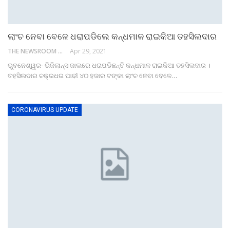
ଲାଂଚ ନେବା ବେଳେ ଧରାପଡିଲେ କନ୍ଧମାଳ ରାଇକିଆ ତହସିଲଦାର
THE NEWSROOM NETWORK
Apr 29, 2021
ଭୁବନେଶ୍ୱର- ଭିଜିଲାନ୍ସ ଜାଲରେ ଧରାପଡିଛନ୍ତି କନ୍ଧମାଳ ରାଇକିଆ ତହସିଲଦାର ।
ତହସିଲଦାର ଚକ୍ରଧର ପାଢୀ ୪୦ ହଜାର ଟଙ୍କା ଲାଂଚ ନେବା ବେଳେ…
CORONAVIRUS UPDATE