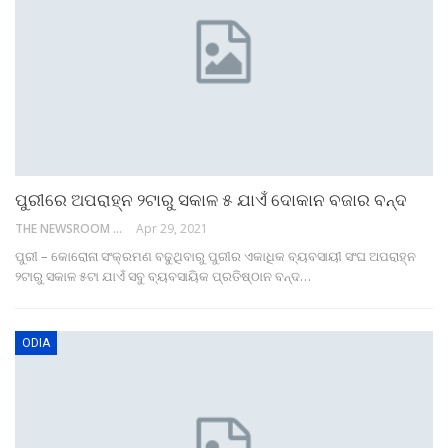
ପୁରୀରେ ଅପରାହ୍ନ ୨ଟାରୁ ସକାଳ ୫ ଯାଏଁ ଦୋକାନ ବଜାର ବନ୍ଦ
THE NEWSROOM NETWORK
Apr 29, 2021
ପୁରୀ – କୋରୋନା ସଂକ୍ରମଣ ବଢୁଥିବାରୁ ପୁରୀର ଏକାଧିକ ବ୍ୟବସାୟୀ ସଂଘ ଅପରାହ୍ନ
୨ଟାରୁ ସକାଳ ୫ଟା ଯାଏଁ ସବୁ ବ୍ୟବସାୟିକ ପ୍ରତିଷ୍ଠାନ ବନ୍ଦ…
ODIA