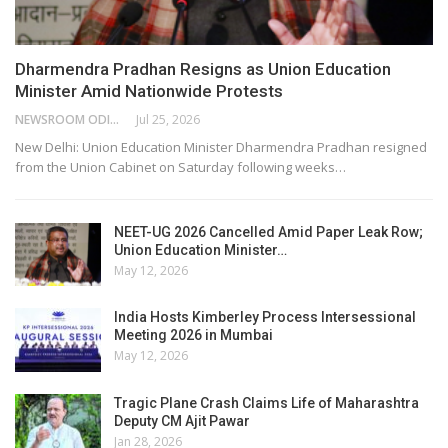
Dharmendra Pradhan Resigns as Union Education
Minister Amid Nationwide Protests
NEWSROOM ODISHA NETWORK
Jul 25, 2026
New Delhi: Union Education Minister Dharmendra Pradhan resigned
from the Union Cabinet on Saturday following weeks…
NEET-UG 2026 Cancelled Amid Paper Leak Row;
Union Education Minister…
May 12, 2026
India Hosts Kimberley Process Intersessional
Meeting 2026 in Mumbai
May 12, 2026
Tragic Plane Crash Claims Life of Maharashtra
Deputy CM Ajit Pawar
Jan 28, 2026