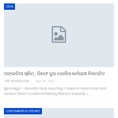
ODIA
ଅଙ୍ଗାଡିଆ ସ୍କିମ୍ : ଗିରଫ ଦୁଇ ପୋଲିସ କର୍ମଚାରୀ ନିଲମ୍ବିତ
THE NEWSROOM NETWORK
Apr 29, 2021
ଭୁବନେଶ୍ୱର – ରାଜଧାନୀର ଓୟୋ ହୋଟେଲରୁ ୯୯ ଲକ୍ଷ ୫୦ ହଜାର ଟଙ୍କା ଜବତ
ଘଟଣାରେ ଗିରଫ ୨ ପୋଲିସ କର୍ମଚାରୀଙ୍କୁ ନିଲମ୍ବନ କରାଯାଇଛି ।…
CORONAVIRUS UPDATE