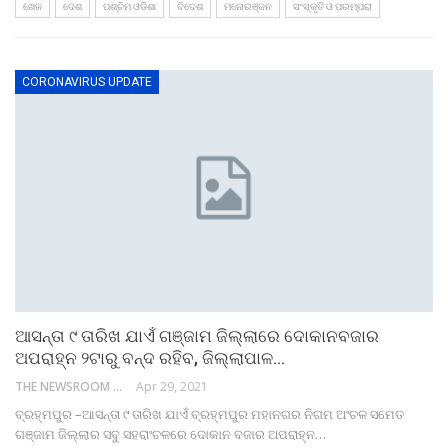
ଖେଳ
ଦେଶ
ପଶ୍ଚିମ ଓଡିଶା
ବିଦେଶ
ମନୋରଞ୍ଜନ
ସଂସ୍କୃତି ଓ ପରମ୍ପରା
CORONAVIRUS UPDATE
ଆସନ୍ତା ୯ ତାରିଖ ଯାଏଁ ଗଞ୍ଜାମ ଜିଲ୍ଲାରେ ଦୋକାନବଜାର
ଅପରାହ୍ନ ୨ଟାରୁ ବନ୍ଦ ରହିବ, ଜିଲ୍ଲାପାଳ…
THE NEWSROOM NETWORK
Apr 29, 2021
ବ୍ରହ୍ମପୁର –ଆସନ୍ତା ୯ ତାରିଖ ଯାଏଁ ବ୍ରହ୍ମପୁର ମହାନଗର ନିଗମ ଅଂଚଳ ସମେତ
ଗଞ୍ଜାମ ଜିଲ୍ଲାର ସବୁ ସହରାଂଚଳରେ ଦୋକାନ ବଜାର ଅପରାହ୍ନ…