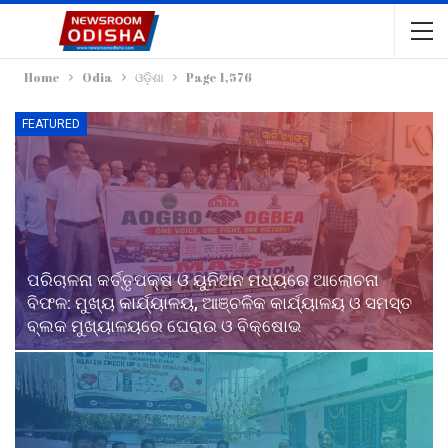
Home
Odia
ଓଡ଼ିଶା
Page 1,576
FEATURED
ପରିଚାଳନା କର୍ତ୍ତୃପକ୍ଷ ଓ ୟୁନିଅନ ମଧ୍ୟରେ ଆଲୋଚନା
ବିଫଳ: ମୁଖ୍ୟ କାର୍ଯ୍ୟାଳୟ, ଆଞ୍ଚଳିକ କାର୍ଯ୍ୟାଳୟ ଓ ସମସ୍ତ
ବ୍ଲକ ମୁଖ୍ୟାଳୟରେ ଘେରାଉ ଓ ବିକ୍ଷୋଭ