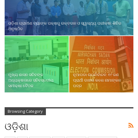
ଓଡ଼ିଶା ଗ୍ରାମୀଣ ବ୍ୟାଙ୍କ ପକ୍ଷରୁ ରକ୍ତଦାନ ଓ ସ୍ୱାସ୍ଥ୍ୟ ପରୀକ୍ଷା ଶିବିର
ଅନୁଷ୍ଠିତ
ମୁଖ୍ୟ ଶାସନ ସଚିବଙ୍କ
ନୂଆପଡା ଉପନିର୍ବାଚନ: ୧୯ ଜଣ
ଅଧ୍ୟକ୍ଷତାରେ ସଚିବସ୍ତରୀୟ
ପ୍ରାର୍ଥୀ ଦାଖଲ କଲେ ନାମାଙ୍କନ
ସମୀକ୍ଷା ବୈଠକ
ପତ୍ର
Browsing Category
ଓଡ଼ିଶା