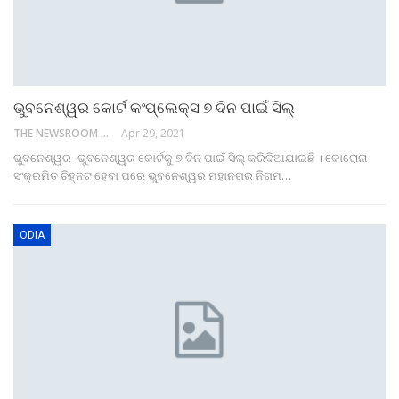
ଭୁବନେଶ୍ୱର କୋର୍ଟ କଂପ୍ଲେକ୍ସ ୭ ଦିନ ପାଇଁ ସିଲ୍
THE NEWSROOM NETWORK
Apr 29, 2021
ଭୁବନେଶ୍ୱର- ଭୁବନେଶ୍ୱର କୋର୍ଟକୁ ୭ ଦିନ ପାଇଁ ସିଲ୍ କରିଦିଆଯାଇଛି । କୋରୋନା
ସଂକ୍ରମିତ ଚିହ୍ନଟ ହେବା ପରେ ଭୁବନେଶ୍ୱର ମହାନଗର ନିଗମ…
ODIA