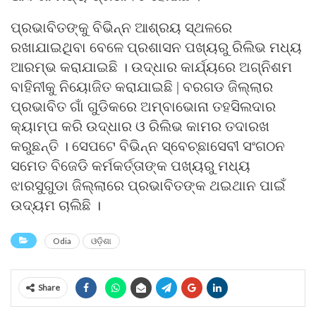
ପ୍ରଭାବିତଙ୍କୁ ବିଭିନ୍ନ ଆଶ୍ରୟ ସ୍ଥଳରେ
ରଖାଯାଇଥିବା ବେଳେ ପ୍ରଶାସନ ପଖ୍ୟରୁ ରିଲିଭ ମଧ୍ୟ
ଆରମ୍ଭ କରାଯାଇଛି । ଉଦ୍ଧାର କାର୍ଯ୍ୟରେ ଅଗ୍ନିଶମ
ବାହିନୀକୁ ନିୟୋଜିତ କରାଯାଇଛି | ବରଗଡ ଜିଲ୍ଲାର
ପ୍ରଭାବିତ ଗାଁ ଗୁଡିକରେ ଅମ୍ବାଭୋନା ତହସିଲଦାର
କ୍ୟାମ୍ପ କରି ଉଦ୍ଧାର ଓ ରିଲିଭ କାମର ତଦାରଖ
କରୁଛନ୍ତି । ସେପଟେ ବିଭିନ୍ନ ସ୍ବେଚ୍ଛାସେବୀ ସଂଗଠନ
ସମେତ ବିଜେଡି କର୍ମକର୍ତ୍ତାଙ୍କ ପଖ୍ୟରୁ ମଧ୍ୟ
ଝାରସୁଗୁଡା ଜିଲ୍ଲାରେ ପ୍ରଭାବିତଙ୍କ ଥଇଥାନ ପାଇଁ
ଉଦ୍ୟମ ଚାଲିଛି ।
Odia
ଓଡ଼ିଶା
Share