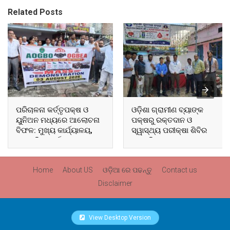
Related Posts
ପରିଚାଳନା କର୍ତ୍ତୃପକ୍ଷ ଓ
ଓଡ଼ିଶା ଗ୍ରାମୀଣ ବ୍ୟାଙ୍କ
ୟୁନିଅନ ମଧ୍ୟରେ ଆଲୋଚନା
ପକ୍ଷରୁ ରକ୍ତଦାନ ଓ
ବିଫଳ: ମୁଖ୍ୟ କାର୍ଯ୍ୟାଳୟ,
ସ୍ୱାସ୍ଥ୍ୟ ପରୀକ୍ଷା ଶିବିର
ଆଞ୍ଚଳିକ କାର୍ଯ୍ୟାଳୟ ଓ
ଅନୁଷ୍ଠିତ
ସମସ୍ତ ବ୍ଲକ ମୁଖ୍ୟାଳୟରେ
ଘେରାଉ ଓ ବିକ୍ଷୋଭ
Home
About US
ଓଡ଼ିଆ ରେ ପଢନ୍ତୁ
Contact us
Disclaimer
View Desktop Version