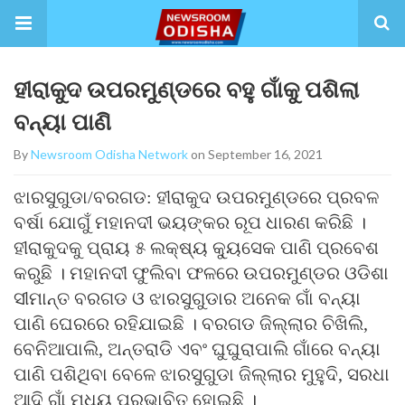
ହୀରାକୁଦ ଉପରମୁଣ୍ଡରେ ବହୁ ଗାଁକୁ ପଶିଲା
ବନ୍ୟା ପାଣି
By
Newsroom Odisha Network
on September 16, 2021
ଝାରସୁଗୁଡା/ବରଗଡ: ହୀରାକୁଦ ଉପରମୁଣ୍ଡରେ ପ୍ରବଳ
ବର୍ଷା ଯୋଗୁଁ ମହାନଦୀ ଭୟଙ୍କର ରୂପ ଧାରଣ କରିଛି ।
ହୀରାକୁଦକୁ ପ୍ରାୟ ୫ ଲକ୍ଷ୍ୟ କ୍ୟୁସେକ ପାଣି ପ୍ରବେଶ
କରୁଛି । ମହାନଦୀ ଫୁଲିବା ଫଳରେ ଉପରମୁଣ୍ଡର ଓଡିଶା
ସୀମାନ୍ତ ବରଗଡ ଓ ଝାରସୁଗୁଡାର ଅନେକ ଗାଁ ବନ୍ୟା
ପାଣି ଘେରରେ ରହିଯାଇଛି । ବରଗଡ ଜିଲ୍ଲାର ଚିଖିଲି,
ବେନିଆପାଲି, ଅନ୍ତରାଡି ଏବଂ ଘୁଘୁରାପାଲି ଗାଁରେ ବନ୍ୟା
ପାଣି ପଶିଥିବା ବେଳେ ଝାରସୁଗୁଡା ଜିଲ୍ଲାର ମୁହୁଦି, ସରଧା
ଆଦି ଗାଁ ମଧ୍ୟ ପ୍ରଭାବିତ ହୋଇଛି ।