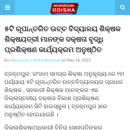
୫ଟି ରୂପାନ୍ତରିତ ଉଚ୍ଚ ବିଦ୍ୟାଳୟ ଶିକ୍ଷକ
ଶିକ୍ଷୟତ୍ରୀ ମାନଙ୍କ ଦକ୍ଷତା ବୃଦ୍ଧି
ପ୍ରଶିକ୍ଷଣ କାର୍ଯ୍ୟକ୍ରମ ଅନୁଷ୍ଠିତ
By
Newsroom Odisha Network
on May 14, 2022
ବ୍ରହ୍ମପୁର: ଗଂଜାମ ସମଗ୍ର ଶିକ୍ଷା ଅନୁକୂଲ୍ୟ ରେ ୧ମ
ପର୍ଯ୍ୟାୟ ୫ଟି ରୂପାନ୍ତରିତ ଉଚ୍ଚବିଦ୍ୟାଳୟର ପ୍ରଧାନ
ଶିକ୍ଷକ , ସହକାରୀ ଶିକ୍ଷକ ମାନଙ୍କର ଏକ
ଜିଲ୍ଲାସ୍ତରୀୟ ଦକ୍ଷତା ବିକାଶ ପ୍ରଶିକ୍ଷଣ
କାର୍ଯ୍ୟକ୍ରମ ସିଟି ହାଇସ୍କୁଲ ( ବ୍ରହ୍ମପୁର )ରେ
ଅନୁଷ୍ଠିତ ହୋଇଯାଇଛି ।
ଜିଲ୍ଲାଶିକ୍ଷାଅଧିକାରୀ ବିନିତା ସେନାପତିଙ୍କର