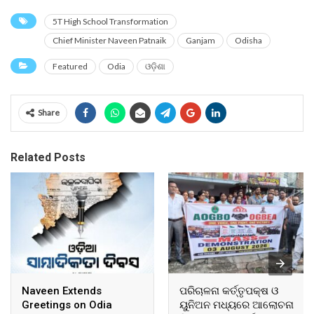
5T High School Transformation
Chief Minister Naveen Patnaik
Ganjam
Odisha
Featured
Odia
ଓଡ଼ିଶା
Share
Related Posts
Naveen Extends
ପରିଚାଳନା କର୍ତ୍ତୃପକ୍ଷ ଓ
Greetings on Odia
ୟୁନିଅନ ମଧ୍ୟରେ ଆଲୋଚନା