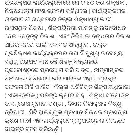
ପ୍ରଶିକ୍ଷଣ କାର୍ଯ୍ୟକ୍ରମରେ ମୋଟ ୫୦ ଜଣ ଶିକ୍ଷକ ,
ଶିକ୍ଷୟତ୍ରୀ ଅଂଶ ଗ୍ରହଣ କରିଥିଲେ | କାର୍ଯ୍ୟକ୍ରମର
ଉଦଘାଟନୀ ଉତ୍ସବରେ ଜିଲ୍ଲା ଶିକ୍ଷାଧ୍ୟାକାରୀ
ଉପସ୍ଥିତ ଶିକ୍ଷା , ଶିକ୍ଷୟିତ୍ରୀ ମାନଙ୍କୁ ଉଦବୋଧନ
ଦେଇ ନେତୃତ୍ବ ବିକାଶ , ଏବଂ ଡିଜିଟାଲ ଦକ୍ଷତାର ବିକାଶ
ଆଜିର ସମୟ ପାଇଁ ଏକ ବଡ ଆହ୍ୱାନ , ଉକ୍ତ
ପ୍ରଶିକ୍ଷଣ କାର୍ଯ୍ୟକ୍ରମର ତାହା ହିଁ ମୁଖ୍ୟ ଉଦେଶ୍ୟ |
ଏଥିରୁ ପ୍ରାପ୍ତ ଜ୍ଞାନ କୌଶଳକୁ ବିଦ୍ୟାଳୟ
ପ୍ରକୋଷ୍ଠରେ ପ୍ରୟୋଗ କରି ଛାତ୍ର , ଛାତ୍ରୀଙ୍କର
ବିକାଶରେ ବିନିଯୋଗ କରି ପାରିଲେ ଏହାର ପ୍ରକୃତ
ସଫଳତା ମିଳି ପାରିବ | ଜିଲ୍ଲା ଅତିରିକ୍ତ ଶିକ୍ଷାଅଧିକାରୀ
( ଏକାଡେମିକ ) ପବିତ୍ର କୁମାର ସାହୁ , ଶିକ୍ଷା ସଂଯୋଜକ
ଡ.ସନ୍ତୋଷ କୁମାର ପଣ୍ଡା , ବିଜ୍ଞାନ ନିରୀକ୍ଷକ ବିଷ୍ଣୁ
ତ୍ରିପାଠୀ , ସିଟି ହାଇସ୍କୁଲ ପ୍ରଧାନ ଶିକ୍ଷକ ପ୍ରଣଙ୍ଗ
ଭୂଷଣ ମାଝୀ ଏହି କାର୍ଯ୍ୟକ୍ରମକୁ ସୁପରିଚାଳନା ନିମନ୍ତେ
ଦାଇତ୍ବ ବହନ କରିଛନ୍ତି |