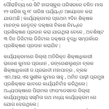
ପୌରାହିତ୍ୟ ରେ ସିଟି ହାଇସ୍କୁଲ ପରିସରରେ ଚଳିତ ମାସ
୧୨ ତାରିଖ ରୁ ୧୮ ତାରିଖ ପର୍ଯ୍ୟନ୍ତ ଆୟୋଜନ କରା
ଯାଉଅଛି | କାର୍ଯ୍ୟକ୍ରମର ପ୍ରଥମ ୨ଦିନ ଶିକ୍ଷକ
ମାନଙ୍କ ନେତୃତ୍ବ ଦକ୍ଷତା ବିକାଶ ନିମନ୍ତେ
ପ୍ରଶିକ୍ଷଣ ପ୍ରଦାନ କରା ଯାଇଥିଲା ବେଳେ , ଅବଶିଷ୍ଟ
୩ ଦିନ ଡିଜିଟାଲ ଡିଜିଟାଲ ଦକ୍ଷତା ବୃଦ୍ଧି ସମ୍ପର୍କରେ
ପ୍ରଶିକ୍ଷଣ ପ୍ରଦାନ କରାଯିବ |
କାର୍ଯ୍ୟକ୍ରମରେ ଜିଲ୍ଲା ଅତିରିକ୍ତ ଶିକ୍ଷାଧିକାରୀ
ରାଜେଶ କୁମାର ପ୍ରଧାନ , ରଙ୍ଗେଈଲୁଣ୍ଡା ବ୍ଲକ
ଶିକ୍ଷାଧିକାରୀ ଡ.ପ୍ରଭାତୀ ମହାପାତ୍ର , ବ୍ଲକ
ଏମ.ଆଇ.ଏସ ସୁଶୀଲ କୁମାର ସାହୁ , ଅମିତ ପାଢ଼ୀ ପ୍ରମୁଖ
ପ୍ରଶିକ୍ଷକ ଭାବରେ କାର୍ଯ୍ୟନିର୍ବାହ କରିଥିଲେ |
ଅନ୍ୟପକ୍ଷରେ ପିରାମଲ ଫାଉଂଡେସନର ଜିଲ୍ଲା
କାର୍ଯ୍ୟମୁଖ୍ୟ ସସ୍ମିତା ରଥ ମଧ୍ୟ କାର୍ଯ୍ୟକ୍ରମ ରେ
ଯୋଗ ଦେଇଥିଲେ |