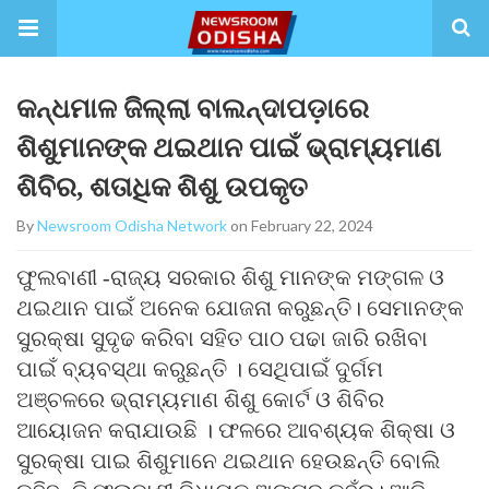
କନ୍ଧମାଳ ଜିଲ୍ଲା ବାଲନ୍ଦାପଡ଼ାରେ
ଶିଶୁମାନଙ୍କ ଥଇଥାନ ପାଇଁ ଭ୍ରାମ୍ୟମାଣ
ଶିବିର, ଶତାଧିକ ଶିଶୁ ଉପକୃତ
By
Newsroom Odisha Network
on February 22, 2024
ଫୁଲବାଣୀ -ରାଜ୍ୟ ସରକାର ଶିଶୁ ମାନଙ୍କ ମଙ୍ଗଳ ଓ
ଥଇଥାନ ପାଇଁ ଅନେକ ଯୋଜନା କରୁଛନ୍ତି। ସେମାନଙ୍କ
ସୁରକ୍ଷା ସୁଦୃଢ କରିବା ସହିତ ପାଠ ପଢା ଜାରି ରଖିବା
ପାଇଁ ବ୍ୟବସ୍ଥା କରୁଛନ୍ତି । ସେଥିପାଇଁ ଦୁର୍ଗମ
ଅଞ୍ଚଳରେ ଭ୍ରାମ୍ୟମାଣ ଶିଶୁ କୋର୍ଟ ଓ ଶିବିର
ଆୟୋଜନ କରାଯାଉଛି । ଫଳରେ ଆବଶ୍ୟକ ଶିକ୍ଷା ଓ
ସୁରକ୍ଷା ପାଇ ଶିଶୁମାନେ ଥଇଥାନ ହେଉଛନ୍ତି ବୋଲି