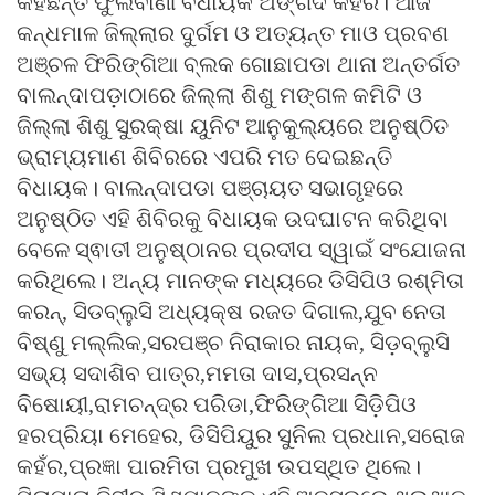
କହିଛନ୍ତି ଫୁଲବାଣୀ ବିଧାୟକ ଅଙ୍ଗଦ କହଁର। ଆଜି
କନ୍ଧମାଳ ଜିଲ୍ଲାର ଦୁର୍ଗମ ଓ ଅତ୍ୟନ୍ତ ମାଓ ପ୍ରବଣ
ଅଞ୍ଚଳ ଫିରିଙ୍ଗିଆ ବ୍ଲକ ଗୋଛାପଡା ଥାନା ଅନ୍ତର୍ଗତ
ବାଲନ୍ଦାପଡ଼ାଠାରେ ଜିଲ୍ଲା ଶିଶୁ ମଙ୍ଗଳ କମିଟି ଓ
ଜିଲ୍ଲା ଶିଶୁ ସୁରକ୍ଷା ୟୁନିଟ ଆନୁକୁଲ୍ୟରେ ଅନୁଷ୍ଠିତ
ଭ୍ରାମ୍ୟମାଣ ଶିବିରରେ ଏପରି ମତ ଦେଇଛନ୍ତି
ବିଧାୟକ। ବାଲନ୍ଦାପଡା ପଞ୍ଚାୟତ ସଭାଗୃହରେ
ଅନୁଷ୍ଠିତ ଏହି ଶିବିରକୁ ବିଧାୟକ ଉଦଘାଟନ କରିଥିବା
ବେଳେ ସ୍ଵାତୀ ଅନୁଷ୍ଠାନର ପ୍ରଦୀପ ସ୍ୱାଇଁ ସଂଯୋଜନା
କରିଥିଲେ। ଅନ୍ୟ ମାନଙ୍କ ମଧ୍ୟରେ ଡିସିପିଓ ରଶ୍ମିତା
କରନ୍, ସିଡବ୍ଲୁସି ଅଧ୍ୟକ୍ଷ ରଜତ ଦିଗାଲ,ଯୁବ ନେତା
ବିଷ୍ଣୁ ମଲ୍ଲିକ,ସରପଞ୍ଚ ନିରାକାର ନାୟକ, ସିଡ଼ବ୍ଲୁସି
ସଭ୍ୟ ସଦାଶିବ ପାତ୍ର,ମମତା ଦାସ,ପ୍ରସନ୍ନ
ବିଷୋୟୀ,ରାମଚନ୍ଦ୍ର ପରିଡା,ଫିରିଙ୍ଗିଆ ସିଡ଼ିପିଓ
ହରପ୍ରିୟା ମେହେର, ଡିସିପିୟୁର ସୁନିଲ ପ୍ରଧାନ,ସରୋଜ
କହଁର,ପ୍ରଜ୍ଞା ପାରମିତା ପ୍ରମୁଖ ଉପସ୍ଥିତ ଥିଲେ।