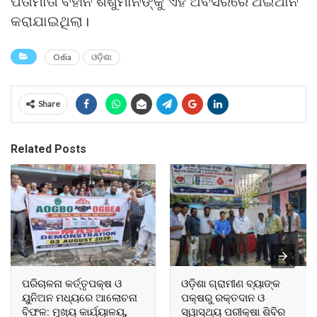
ପିତାମାତା ବିହୀନ ଶିଶୁମାନଙ୍କୁ ଏହି ଅବସରରେ ଥଇଥାନ
କରାଯାଇଥିଲା।
Odia
ଓଡ଼ିଶା
Share
Related Posts
ପରିଚାଳନା କର୍ତ୍ତୃପକ୍ଷ ଓ
ଓଡ଼ିଶା ଗ୍ରାମୀଣ ବ୍ୟାଙ୍କ
ୟୁନିଅନ ମଧ୍ୟରେ ଆଲୋଚନା
ପକ୍ଷରୁ ରକ୍ତଦାନ ଓ
ବିଫଳ: ମୁଖ୍ୟ କାର୍ଯ୍ୟାଳୟ,
ସ୍ୱାସ୍ଥ୍ୟ ପରୀକ୍ଷା ଶିବିର