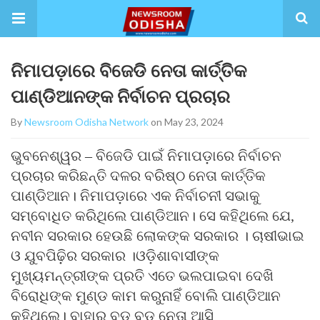
ନିମାପଡ଼ାରେ ବିଜେଡି ନେତା କାର୍ତ୍ତିକ
ପାଣ୍ଡିଆନଙ୍କ ନିର୍ବାଚନ ପ୍ରଚାର
By
Newsroom Odisha Network
on May 23, 2024
ଭୁବନେଶ୍ୱର – ବିଜେଡି ପାଇଁ ନିମାପଡ଼ାରେ ନିର୍ବାଚନ
ପ୍ରଚାର କରିଛନ୍ତି ଦଳର ବରିଷ୍ଠ ନେତା କାର୍ତ୍ତିକ
ପାଣ୍ଡିଆନ। ନିମାପଡ଼ାରେ ଏକ ନିର୍ବାଚନୀ ସଭାକୁ
ସମ୍ବୋଧିତ କରିଥିଲେ ପାଣ୍ଡିଆନ। ସେ କହିଥିଲେ ଯେ,
ନବୀନ ସରକାର ହେଉଛି ଲୋକଙ୍କ ସରକାର । ଚାଷୀଭାଇ
ଓ ଯୁବପିଢ଼ିର ସରକାର ।ଓଡ଼ିଶାବାସୀଙ୍କ
ମୁଖ୍ୟମନ୍ତ୍ରୀଙ୍କ ପ୍ରତି ଏତେ ଭଲପାଇବା ଦେଖି
ବିରୋଧିଙ୍କ ମୁଣ୍ଡ କାମ କରୁନାହିଁ ବୋଲି ପାଣ୍ଡିଆନ
କହିଥିଲେ। ବାହାରୁ ବଡ଼ ବଡ଼ ନେତା ଆସି