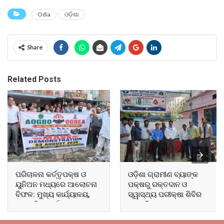
Odia
ଓଡ଼ିଶା
Share
Related Posts
ପରିଚାଳନା କର୍ତ୍ତୃପକ୍ଷ ଓ
ଓଡ଼ିଶା ଗ୍ରାମୀଣ ବ୍ୟାଙ୍କ
ୟୁନିଅନ ମଧ୍ୟରେ ଆଲୋଚନା
ପକ୍ଷରୁ ରକ୍ତଦାନ ଓ
ବିଫଳ: ମୁଖ୍ୟ କାର୍ଯ୍ୟାଳୟ,
ସ୍ୱାସ୍ଥ୍ୟ ପରୀକ୍ଷା ଶିବିର
ଆଞ୍ଚଳିକ କାର୍ଯ୍ୟାଳୟ ଓ
ଅନୁଷ୍ଠିତ
ସମସ୍ତ ବ୍ଲକ ମୁଖ୍ୟାଳୟରେ