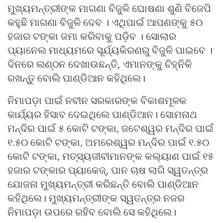
ମୁଖ୍ୟମନ୍ତ୍ରୀଙ୍କ ମାଗଣା ବିଜୁଳି ଘୋଷଣା ଶୁଣି ବିଜେପି
କହୁଛି ମାଗଣା ବିଜୁଳି ଦେବ । ଏଥିପାଇଁ ଆପଣଙ୍କୁ ୫୦
ହଜାର ଟଙ୍କା ଜମା କରିବାକୁ ପଡ଼ିବ । ସୋଲାର
ପ୍ୟାନେଲ ମାଧ୍ୟମରେ ସୂର୍ଯ୍ୟକିରଣରୁ ବିଜୁଳି ପାଇବେ ।
ଦିନରେ ଲଣ୍ଠନ ଦେଖାଉଛନ୍ତି, ଏମାନଙ୍କୁ ଚିହ୍ନିକି
ରଖନ୍ତୁ ବୋଲି ପାଣ୍ଡିଆନ କହିଥିଲେ।
ନିମାପଡ଼ା ପାଇଁ ନବୀନ ସରକାରଙ୍କ ବିକାଶମୂଳକ
କାର୍ଯ୍ୟର ହିସାବ ଦେଇଥିଲେ ପାଣ୍ଡିଆନ। ସୋମନାଥ
ମନ୍ଦିର ପାଇଁ ୫ କୋଟି ଟଙ୍କା, ଜଟେଶ୍ୱର ମନ୍ଦିର ପାଇଁ
୧.୫୦ କୋଟି ଟଙ୍କା, ଅମରେଶ୍ୱର ମନ୍ଦିର ପାଇଁ ୧.୫୦
କୋଟି ଟଙ୍କା, ମତ୍ସ୍ୟଜୀବୀମାନଙ୍କ କଲ୍ୟାଣ ପାଇଁ ୧୫
ହଜାର ଟଙ୍କାର ପ୍ୟାକେଜ୍‍, ପାନ ଚାଷ ଲାଗି ସ୍ୱତନ୍ତ୍ର
ଯୋଜନା ମୁଖ୍ୟମନ୍ତ୍ରୀ କରିଛନ୍ତି ବୋଲି ପାଣ୍ଡିଆନ
କହିଥିଲେ। ମୁଖ୍ୟମନ୍ତ୍ରୀଙ୍କ ସ୍ୱତନ୍ତ୍ର ନଜର
ନିମାପଡ଼ା ଉପରେ ରହିବ ବୋଲି ସେ କହିଥିଲେ।