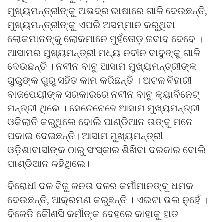
ମୁଖ୍ୟମନ୍ତ୍ରୀଙ୍କୁ ଅଭଦ୍ର ଭାଷାରେ ଗାଳି ଦେଉଛନ୍ତି,
ମୁଖ୍ୟମନ୍ତ୍ରୀଙ୍କୁ ଏପରି ଅସମ୍ମାନ କରୁଥିବା
ଲୋକମାନଙ୍କୁ ଲୋକମାନେ ମୁହଁତୋଡ଼ ଜବାବ ଦେବେ ।
ଆସାମର ମୁଖ୍ୟମନ୍ତ୍ରୀ ମଧ୍ୟ ନବୀନ ବାବୁଙ୍କୁ ଗାଳି
ଦେଉଛନ୍ତି । ନବୀନ ବାବୁ ଆସାମ ମୁଖ୍ୟମନ୍ତ୍ରୀଙ୍କ
ଗୁରୁଙ୍କ ଗୁରୁ ସହିତ କାମ କରିଛନ୍ତି । ଅଟଳ ବିହାରୀ
ବାଜପେୟୀଙ୍କ ସରକାରରେ ନବୀନ ବାବୁ କ୍ୟାବିନେଟ୍‍
ମନ୍ତ୍ରୀ ଥିଲେ । ସେତେବେଳେ ଆସାମ ମୁଖ୍ୟମନ୍ତ୍ରୀ
ଓକିଲାତି କରୁଥିଲେ ବୋଲି ପାଣ୍ଡିଆନ ତାଙ୍କୁ ମନେ
ପକାଇ ଦେଇଛନ୍ତି। ଆସାମ ମୁଖ୍ୟମନ୍ତ୍ରୀ
ଓଡ଼ିଶାବାସୀଙ୍କ ଠାରୁ ସଂସ୍କାର ଶିଖିବା ଦରକାର ବୋଲି
ପାଣ୍ଡିଆନ କହିଥିଲେ।
ବିରୋଧୀ ଦଳ ବିଜୁ ଜନତା ଦଳର କର୍ମୀମାନଙ୍କୁ ଧମକ
ଦେଉଛନ୍ତି, ଆକ୍ରମଣ କରୁଛନ୍ତି । ଏଇଟା ଭଲ ନୁହେଁ ।
ବିଜେଡି କୌଣସି କର୍ମୀଙ୍କ ଦେହରେ କାହାକୁ ହାତ