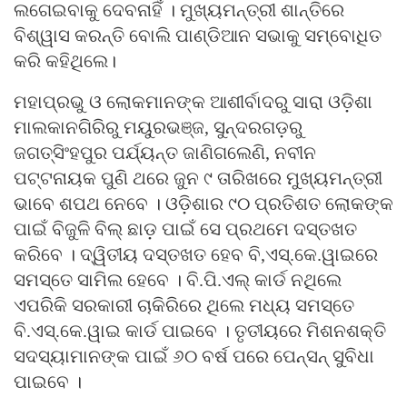
ଲଗେଇବାକୁ ଦେବନାହିଁ । ମୁଖ୍ୟମନ୍ତ୍ରୀ ଶାନ୍ତିରେ
ବିଶ୍ୱାସ କରନ୍ତି ବୋଲି ପାଣ୍ଡିଆନ ସଭାକୁ ସମ୍ବୋଧିତ
କରି କହିଥିଲେ।
ମହାପ୍ରଭୁ ଓ ଲୋକମାନଙ୍କ ଆଶୀର୍ବାଦରୁ ସାରା ଓଡ଼ିଶା
ମାଲକାନଗିରିରୁ ମୟୁରଭଞ୍ଜ, ସୁନ୍ଦରଗଡ଼ରୁ
ଜଗତ୍‍ସିଂହପୁର ପର୍ଯ୍ୟନ୍ତ ଜାଣିଗଲେଣି, ନବୀନ
ପଟ୍ଟନାୟକ ପୁଣି ଥରେ ଜୁନ ୯ ତାରିଖରେ ମୁଖ୍ୟମନ୍ତ୍ରୀ
ଭାବେ ଶପଥ ନେବେ । ଓଡ଼ିଶାର ୯୦ ପ୍ରତିଶତ ଲୋକଙ୍କ
ପାଇଁ ବିଜୁଳି ବିଲ୍‍ ଛାଡ଼ ପାଇଁ ସେ ପ୍ରଥମେ ଦସ୍ତଖତ
କରିବେ । ଦ୍ୱିତୀୟ ଦସ୍ତଖତ ହେବ ବି,ଏସ୍‍.କେ.ୱାଇରେ
ସମସ୍ତେ ସାମିଲ ହେବେ । ବି.ପି.ଏଲ୍‍ କାର୍ଡ ନଥିଲେ
ଏପରିକି ସରକାରୀ ଚାକିରିରେ ଥିଲେ ମଧ୍ୟ ସମସ୍ତେ
ବି.ଏସ୍‍.କେ.ୱାଇ କାର୍ଡ ପାଇବେ । ତୃତୀୟରେ ମିଶନଶକ୍ତି
ସଦସ୍ୟାମାନଙ୍କ ପାଇଁ ୬୦ ବର୍ଷ ପରେ ପେନ୍‍ସନ୍‍ ସୁବିଧା
ପାଇବେ ।