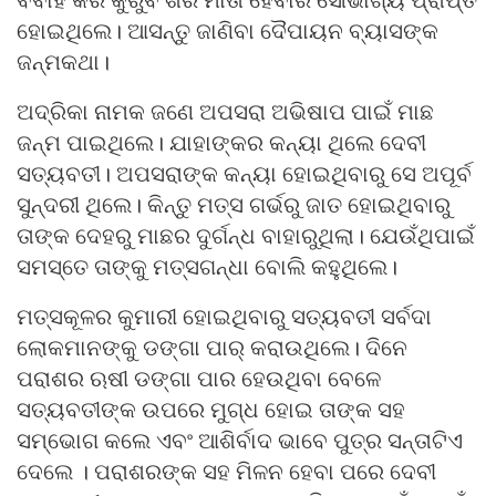
ବିବାହ କରି କୁରୁବଂଶର ମାତା ହେବାର ସୌଭାଗ୍ୟ ପ୍ରାପ୍ତ
ହୋଇଥିଲେ। ଆସନ୍ତୁ ଜାଣିବା ଦୈପାୟନ ବ୍ୟାସଙ୍କ
ଜନ୍ମକଥା।
ଅଦ୍ରିକା ନାମକ ଜଣେ ଅପସରା ଅଭିଷାପ ପାଇଁ ମାଛ
ଜନ୍ମ ପାଇଥିଲେ। ଯାହାଙ୍କର କନ୍ୟା ଥିଲେ ଦେବୀ
ସତ୍ୟବତୀ। ଅପସରାଙ୍କ କନ୍ୟା ହୋଇଥିବାରୁ ସେ ଅପୂର୍ବ
ସୁନ୍ଦରୀ ଥିଲେ। କିନ୍ତୁ ମତ୍ସ ଗର୍ଭରୁ ଜାତ ହୋଇଥିବାରୁ
ତାଙ୍କ ଦେହରୁ ମାଛର ଦୁର୍ଗନ୍ଧ ବାହାରୁଥିଲା। ଯେଉଁଥିପାଇଁ
ସମସ୍ତେ ତାଙ୍କୁ ମତ୍ସଗନ୍ଧା ବୋଲି କହୁଥିଲେ।
ମତ୍ସକୂଳର କୁମାରୀ ହୋଇଥିବାରୁ ସତ୍ୟବତୀ ସର୍ବଦା
ଲୋକମାନଙ୍କୁ ଡଙ୍ଗା ପାର୍ କରାଉଥିଲେ। ଦିନେ
ପରାଶର ଋଷୀ ଡଙ୍ଗା ପାର ହେଉଥିବା ବେଳେ
ସତ୍ୟବତୀଙ୍କ ଉପରେ ମୁଗ୍ଧ ହୋଇ ତାଙ୍କ ସହ
ସମ୍ଭୋଗ କଲେ ଏବଂ ଆଶିର୍ବାଦ ଭାବେ ପୁତ୍ର ସନ୍ତାଟିଏ
ଦେଲେ । ପରାଶରଙ୍କ ସହ ମିଳନ ହେବା ପରେ ଦେବୀ