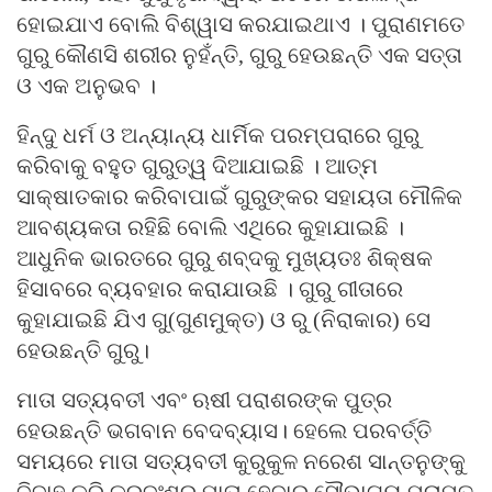
ହୋଇଯାଏ ବୋଲି ବିଶ୍ୱାସ କରଯାଇଥାଏ । ପୁରାଣମତେ
ଗୁରୁ କୌଣସି ଶରୀର ନୁହଁନ୍ତି, ଗୁରୁ ହେଉଛନ୍ତି ଏକ ସତ୍ତା
ଓ ଏକ ଅନୁଭବ ।
ହିନ୍ଦୁ ଧର୍ମ ଓ ଅନ୍ୟାନ୍ୟ ଧାର୍ମିକ ପରମ୍ପରାରେ ଗୁରୁ
କରିବାକୁ ବହୁତ ଗୁରୁତ୍ୱ ଦିଆଯାଇଛି । ଆତ୍ମ
ସାକ୍ଷାତକାର କରିବାପାଇଁ ଗୁରୁଙ୍କର ସହାୟତା ମୌଳିକ
ଆବଶ୍ୟକତା ରହିଛି ବୋଲି ଏଥିରେ କୁହାଯାଇଛି ।
ଆଧୁନିକ ଭାରତରେ ଗୁରୁ ଶବ୍ଦକୁ ମୁଖ୍ୟତଃ ଶିକ୍ଷକ
ହିସାବରେ ବ୍ୟବହାର କରାଯାଉଛି । ଗୁରୁ ଗୀତାରେ
କୁହାଯାଇଛି ଯିଏ ଗୁ(ଗୁଣମୁକ୍ତ) ଓ ରୁ (ନିରାକାର) ସେ
ହେଉଛନ୍ତି ଗୁରୁ।
ମାତା ସତ୍ୟବତୀ ଏବଂ ଋଷୀ ପରାଶରଙ୍କ ପୁତ୍ର
ହେଉଛନ୍ତି ଭଗବାନ ବେଦବ୍ୟାସ। ହେଲେ ପରବର୍ତ୍ତି
ସମୟରେ ମାତା ସତ୍ୟବତୀ କୁରୁକୁଳ ନରେଶ ସାନ୍ତନୁଙ୍କୁ