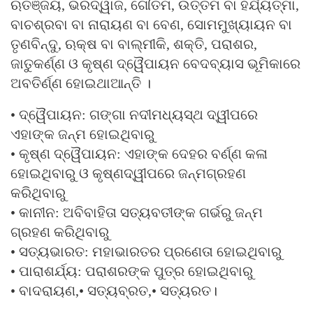
ଋତଞ୍ଜୟ, ଭରଦ୍ୱାଜ, ଗୌତମ, ଉତ୍ତମ ବା ହର୍ଯ୍ୟତ୍ମା,
ବାଚଶ୍ରବା ବା ନାରାୟଣ ବା ବେଣ, ସୋମମୁଖ୍ୟାୟନ ବା
ତୃଣବିନ୍ଦୁ, ଋକ୍ଷ ବା ବାଲ୍ମୀକି, ଶକ୍ତି, ପରାଶର,
ଜାତୁକର୍ଣ୍ଣ ଓ କୃଷ୍ଣ ଦ୍ୱୈପାୟନ ବେଦବ୍ୟାସ ଭୂମିକାରେ
ଅବତିର୍ଣ୍ଣ ହୋଇଥାଆନ୍ତି ।
• ଦ୍ୱୈପାୟନ: ଗଙ୍ଗା ନଦୀମଧ୍ୟସ୍ଥ ଦ୍ୱୀପରେ
ଏହାଙ୍କ ଜନ୍ମ ହୋଇଥିବାରୁ
• କୃଷ୍ଣ ଦ୍ୱୈପାୟନ: ଏହାଙ୍କ ଦେହର ବର୍ଣ୍ଣ କଳା
ହୋଇଥିବାରୁ ଓ କୃଷ୍ଣଦ୍ୱୀପରେ ଜନ୍ମଗ୍ରହଣ
କରିଥିବାରୁ
• କାନୀନ: ଅବିବାହିତା ସତ୍ୟବତୀଙ୍କ ଗର୍ଭରୁ ଜନ୍ମ
ଗ୍ରହଣ କରିଥିବାରୁ
• ସତ୍ୟଭାରତ: ମହାଭାରତର ପ୍ରଣେତା ହୋଇଥିବାରୁ
• ପାରାଶର୍ଯ୍ୟ: ପରାଶରଙ୍କ ପୁତ୍ର ହୋଇଥିବାରୁ
• ବାଦରାୟଣ,• ସତ୍ୟବ୍ରତ,• ସତ୍ୟରତ।