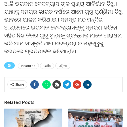
ଆଜି ଭଗବାନ ବେଦବ୍ୟାସ ଙ୍କ ପୁଣ୍ୟ ଆବିର୍ଭାବ ତିଥି।
ଯାହାକୁ ସମଗ୍ର ଭାରତ ବର୍ଷରେ ଆମେ ଗୁରୁ ପୂର୍ଣ୍ଣିମା ତିଥି
ଭାବରେ ପାଳନ କରିଥାଉ। ସମସ୍ତ ମଠ ମନ୍ଦିର
ଆଶ୍ରମରେ ଭଗବାନ ବେଦବ୍ୟାସଙ୍କୁ ସ୍ମରଣ କରିବା
ସହିତ ନିଜ ନିଜର ଗୁରୁ ବୃନ୍ଦକୁ ଶ୍ରଦ୍ଧାଳୁ ମାନେ ଆରାଧନା
କରି ଆମ ସଂସ୍କୃତି ଆମ ପରମ୍ପରା ର ମହତ୍ୱକୁ
ଜଗତରେ ପ୍ରତିପାଦିତ କରିଥାନ୍ତି।
Featured
Odia
ଓଡ଼ିଶା
Share
Related Posts