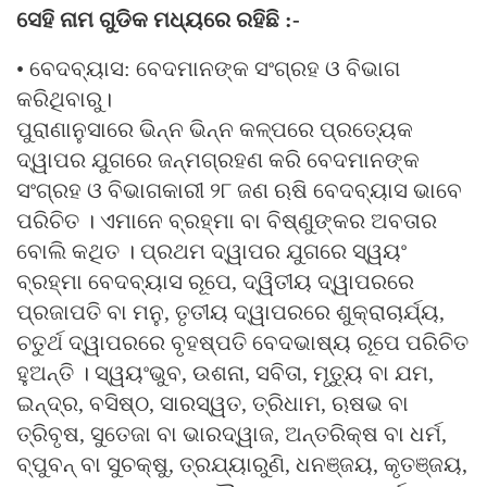
ସେହି ନାମ ଗୁଡିକ ମଧ୍ୟରେ ରହିଛି :-
• ବେଦବ୍ୟାସ: ବେଦମାନଙ୍କ ସଂଗ୍ରହ ଓ ବିଭାଗ
କରିଥିବାରୁ।
ପୁରାଣାନୁସାରେ ଭିନ୍ନ ଭିନ୍ନ କଳ୍ପରେ ପ୍ରତ୍ୟେକ
ଦ୍ୱାପର ଯୁଗରେ ଜନ୍ମଗ୍ରହଣ କରି ବେଦମାନଙ୍କ
ସଂଗ୍ରହ ଓ ବିଭାଗକାରୀ ୨୮ ଜଣ ଋଷି ବେଦବ୍ୟାସ ଭାବେ
ପରିଚିତ । ଏମାନେ ବ୍ରହ୍ମା ବା ବିଷ୍ଣୁଙ୍କର ଅବତାର
ବୋଲି କଥିତ । ପ୍ରଥମ ଦ୍ୱାପର ଯୁଗରେ ସ୍ୱୟଂ
ବ୍ରହ୍ମା ବେଦବ୍ୟାସ ରୂପେ, ଦ୍ୱିତୀୟ ଦ୍ୱାପରରେ
ପ୍ରଜାପତି ବା ମନୁ, ତୃତୀୟ ଦ୍ୱାପରରେ ଶୁକ୍ରାଚାର୍ଯ୍ୟ,
ଚତୁର୍ଥ ଦ୍ୱାପରରେ ବୃହଷ୍ପତି ବେଦଭାଷ୍ୟ ରୂପେ ପରିଚିତ
ହୁଅନ୍ତି । ସ୍ୱୟଂଭୁବ, ଉଶନା, ସବିତା, ମୃତ୍ୟୁ ବା ଯମ,
ଇନ୍ଦ୍ର, ବସିଷ୍ଠ, ସାରସ୍ୱତ, ତ୍ରିଧାମ, ଋଷଭ ବା
ତ୍ରିବୃଷ, ସୁତେଜା ବା ଭାରଦ୍ୱାଜ, ଅନ୍ତରିକ୍ଷ ବା ଧର୍ମ,
ବ୍ପୁବନ୍‌ ବା ସୁଚକ୍ଷୁ, ତ୍ରଯ୍ୟାରୁଣି, ଧନଞ୍ଜୟ, କୃତଞ୍ଜୟ,