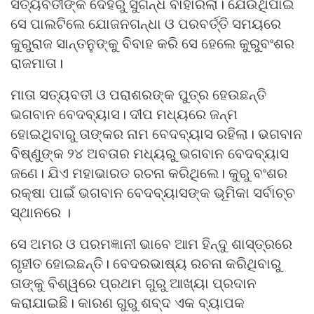
ସତ୍ୟବତୀଙ୍କ ଦେହରୁ ସୁଗନ୍ଧ ବାହାରିଲା। ଯେଉଁଥିପାଇଁ
ସେ ପାଲଟିଲେ ଯୋଜନଗନ୍ଧା ଓ ପରବର୍ତ୍ତି ସମୟରେ
କୁରୁରାଜ ସାନ୍ତନୁଙ୍କୁ ବିବାହ କରି ସେ ହେଲେ କୁରୁବଂଶର
ରାଜମାତା।
ମାତା ସତ୍ୟବତୀ ଓ ପରାଶରଙ୍କ ପୁତ୍ର ହେଉଛନ୍ତି
ଭଗବାନ ବେଦବ୍ୟାସ। ଦୀପ ମଧ୍ୟରେ ଜନ୍ମ
ହୋଇଥିବାରୁ ତାଙ୍କର ନାମ ବେଦବ୍ୟାସ ରହିଲା। ଭଗବାନ
ବିଷ୍ଣୁଙ୍କ ୨୪ ଅବତାର ମଧ୍ୟରୁ ଭଗବାନ ବେଦବ୍ୟାସ
ଜଣେ। ଯିଏ ମହାଭାରତ ରଚନା କରିଥିଲେ। କୁରୁ ବଂଶର
ରକ୍ଷା ପାଇଁ ଭଗବାନ ବେଦବ୍ୟାସଙ୍କ ଭୂମିକା ସର୍ବାଚ୍ଚ
ସ୍ଥାନରେ ।
ସେ ଅମର ଓ ପରମଜ୍ଞାନୀ ଭାବେ ଆମ ହିନ୍ଦୁ ଶାସ୍ତ୍ରରେ
ଗୃହୀତ ହୋଇଛନ୍ତି। ବେଦରଭାଷ୍ୟ ରଚନା କରିଥିବାରୁ
ତାଙ୍କୁ ବିଶ୍ୱରେ ପ୍ରଥମ ଗୁରୁ ଆଖ୍ୟା ପ୍ରଦାନ
କରାଯାଇଛି। କାରଣ ଗୁରୁ ଶବ୍ଦ ଏକ ବ୍ୟାପକ