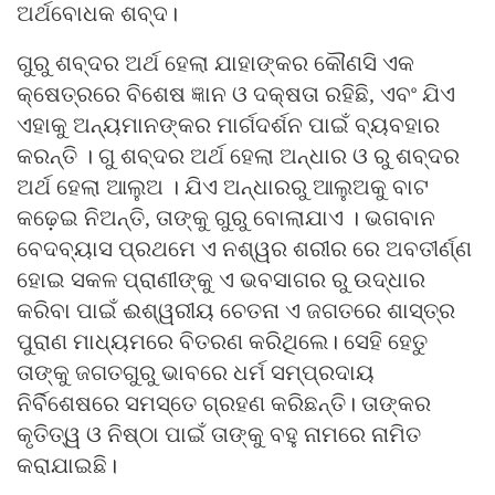
ଅର୍ଥବୋଧକ ଶବ୍ଦ।
ଗୁରୁ ଶବ୍ଦର ଅର୍ଥ ହେଲା ଯାହାଙ୍କର କୌଣସି ଏକ
କ୍ଷେତ୍ରରେ ବିଶେଷ ଜ୍ଞାନ ଓ ଦକ୍ଷତା ରହିଛି, ଏବଂ ଯିଏ
ଏହାକୁ ଅନ୍ୟମାନଙ୍କର ମାର୍ଗଦର୍ଶନ ପାଇଁ ବ୍ୟବହାର
କରନ୍ତି । ଗୁ ଶବ୍ଦର ଅର୍ଥ ହେଲା ଅନ୍ଧାର ଓ ରୁ ଶବ୍ଦର
ଅର୍ଥ ହେଲା ଆଲୁଅ । ଯିଏ ଅନ୍ଧାରରୁ ଆଲୁଅକୁ ବାଟ
କଢ଼େଇ ନିଅନ୍ତି, ତାଙ୍କୁ ଗୁରୁ ବୋଲାଯାଏ । ଭଗବାନ
ବେଦବ୍ୟାସ ପ୍ରଥମେ ଏ ନଶ୍ୱର ଶରୀର ରେ ଅବତୀର୍ଣ୍ଣ
ହୋଇ ସକଳ ପ୍ରାଣୀଙ୍କୁ ଏ ଭବସାଗର ରୁ ଉଦ୍ଧାର
କରିବା ପାଇଁ ଈଶ୍ୱରୀୟ ଚେତନା ଏ ଜଗତରେ ଶାସ୍ତ୍ର
ପୁରାଣ ମାଧ୍ୟମରେ ବିତରଣ କରିଥିଲେ। ସେହି ହେତୁ
ତାଙ୍କୁ ଜଗତଗୁରୁ ଭାବରେ ଧର୍ମ ସମ୍ପ୍ରଦାୟ
ନିର୍ବିଶେଷରେ ସମସ୍ତେ ଗ୍ରହଣ କରିଛନ୍ତି। ତାଙ୍କର
କୃତିତ୍ୱ ଓ ନିଷ୍ଠା ପାଇଁ ତାଙ୍କୁ ବହୁ ନାମରେ ନାମିତ
କରାଯାଇଛି।