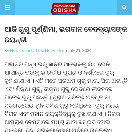
ଆଜି ଗୁରୁ ପୂର୍ଣ୍ଣିମା, ଭଗବାନ ବେଦବ୍ୟାସଙ୍କ
ଜୟନ୍ତୀ
By
Newsroom Odisha Network
on July 21, 2024
ଅଜ୍ଞାନର ଅନ୍ଧାରରୁ ଜ୍ଞାନର ଆଲୋକକୁ ଯିଏ ଘେନି
ଯାଆନ୍ତି ତାଙ୍କୁ ଭାରତୀୟ ପୁରାଣ ଓ ଦର୍ଶନରେ ଗୁରୁ
କୁହାଯାଥାଏ । ଏହି ମତେ ପ୍ରଥମ ଗୁରୁ ମାତା, ପିତା ଅଟନ୍ତି
ଏବଂ ଶିକ୍ଷା ଗୁରୁ, ଦୀକ୍ଷା ଗୁରୁ ଭେଦରେ ଜୀବନରେ
ଅନେକ ଗୁରୁ ଅଛନ୍ତି। ପୁରାଣ ଚରିତ୍ର ଅବଧୂତ ବା
ଦତ୍ତାତ୍ରେୟ ମୁନି ଚବିଶ ଗୁରୁ କରିଥିଲେ। ଗୁରୁ ମଧ୍ୟ
ବିରାଟ ଏବଂ ମହାନ ବ୍ୟକ୍ତିତ୍ୱକୁ ବୁଝାଇଥାଏ । ନିଜର
ଆପ୍ରାଣ ଚେଷ୍ଟାରେ ମଧ୍ୟ ଯାହା ସମ୍ଭବ ହୋଇ
ପାରେନା, ତାହା ଗୁରୁକୃପାଦ୍ୱାରା ଅଚିରେ ଉପଲବ୍ଧ