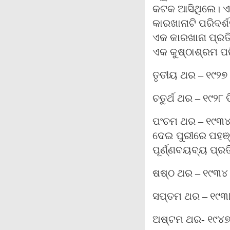
କଟକ ଆସିଥିଲେ। ଏହ
କାରଖାନାଟି ପରିଦର
ଏକ କାରଖାନା ପ୍ରତ
ଏକ କୁଷ୍ଠାଶ୍ରମ ପ
ତୃତୀୟ ଥର – ୧୯୨୭
ଚତୁର୍ଥ ଥର – ୧୯୨୮
ପଂଚମ ଥର – ୧୯୩୪ 
ଦେଇ ପୁରୀରେ ପହଞ୍ଚ
ପୂର୍ଣ୍ଣବୟବ୍ୟ ପ୍ର
ଷଷ୍ଠ ଥର – ୧୯୩୪ 
ସପ୍ତମ ଥର – ୧୯୩୮ 
ଅଷ୍ଟମ ଥର- ୧୯୪୭