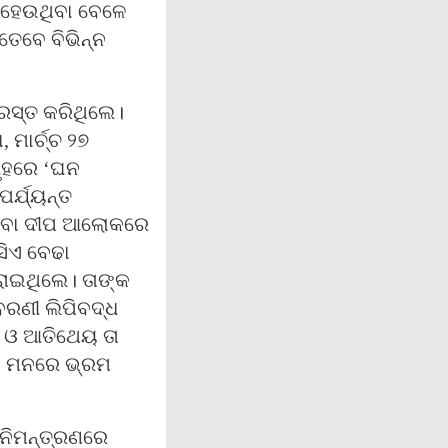
 ହେଉଥିବା ବେଳେ
 ତେବେ ବିଭିନ୍ନ
୍ରସ୍ତ କରିଥିଲେ।
 ମାର୍ଚ୍ଚ ୨୭
ଗୃହରେ ‘ଘନ
ପର୍ଯ୍ୟନ୍ତ
ଳୁଥିବା ଦୀପ ଆଲୋକରେ
ସିଏ ବେଢା
ରାଇଥିଲେ। ତାଙ୍କ
ବରଣୀ ଲିପିବଦ୍ଧ
ଥା ଓ ଆତିଥେୟ ତା
୍କ ମନରେ ଭ୍ରମ
ନିମନ୍ତ୍ରଣରେ