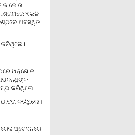
ାମକ ଜୋତା
 ଆଶ୍ରମରେ ଏଭଳି
କଣ୍ଠରେ ଅବସ୍ଥିତ
 କରିଥିଲେ।
ା ପରେ ଅନୁଗୋଳ
ଗୋପବନ୍ଧୁଙ୍କ
ରମ୍ଭ କରିଥିଲେ
ଯାତ୍ରା କରିଥିଲେ।
ର ରେଳ ଷ୍ଟେସନରେ