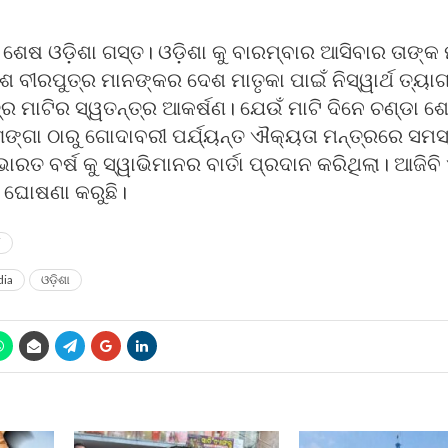
ର ଶେଷ ଓଡ଼ିଶା ଗସ୍ତ। ଓଡ଼ିଶା କୁ ବାରମ୍ବାର ଆସିବାର ତାଙ୍କ
୍ଧଶ ବୀରପୁତ୍ର ମାନଙ୍କର ଦେଶ ମାତୃକା ପାଇଁ ନିସ୍ୱାର୍ଥ ତ୍ୟା
୍ର ମାଟିର ସ୍ୱତନ୍ତ୍ର ଆକର୍ଷଣ। ଯେଉଁ ମାଟି ଦିନେ ଚଣ୍ଡା 
ଙ୍ଗା ଠାରୁ ଗୋଦାବରୀ ପର୍ଯ୍ୟନ୍ତ ଐକ୍ୟତା ମନ୍ତ୍ରରେ ସମସ୍ତ
ାରତ ବର୍ଷ କୁ ସ୍ୱାଭିମାନର ବାର୍ତା ପ୍ରଦାନ କରିଥିଲା। ଆଜିବ
ଁ ଘୋଷଣା କରୁଛି।
i
ia
ଓଡ଼ିଶା