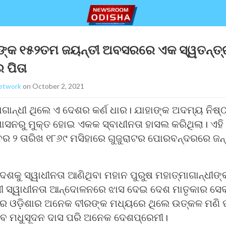
ୀଙ୍କ ୧୫୨ତମ ଜୟନ୍ତୀ ଅବସରରେ ଏକ ସ୍ୱତନ୍ତ୍ର
 ପିତା
etwork
on October 2, 2021
ମାଗାନ୍ଧୀ ଥିଲେ ଏ ଦେଶର କର୍ଣ ଧାର। ଯାହାଙ୍କ ଅଦମ୍ୟ ନିଷ
ସନରୁ ମୁକ୍ତ ହୋଇ ଏକକ ସ୍ବାଧୀନତା ହାସଲ କରିଥିଲା। ଏହ
ବର ୨ ତାରିଖ ୧୮୬୯ ମସିହାରେ ଗୁଜୁରାଟର ପୋରବନ୍ଦରରେ ଜନ
ଶକୁ ସ୍ୱାଧୀନତା ଆଣିଥିବା ମହାନ ପୁରୁଷ ମହାତ୍ମାଗାନ୍ଧୀଙ
 ସ୍ୱାଧୀନତା ଆନ୍ଦୋଳନରେ ଝାସ ଦେଇ ଦେଶ ମାତୃକାର ସେବ
େ ଓଡ଼ିଶାର ଅନେକ ବୀରଙ୍କ ମଧ୍ୟରେ ଥିଲେ ଉତ୍କଳ ମଣି ପ
ବ ମଧୁସୂଦନ ଦାସ ପରି ଅନେକ ଦେଶପ୍ରେମୀ।