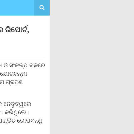
 ରିପୋର୍ଟ,
୍ଠା ଓ ସଂକଳ୍ପ ବଳରେ
ି ଯୋଗଜନ୍ମା
୍ମ ଗ୍ରହଣ
୍କ ନେତୃତ୍ୱରେ
ା କରିଥିଲେ।
ଣ୍ଡିତ ଗୋପବନ୍ଧୁ