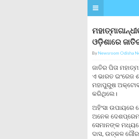
ମହାତ୍ମାଗାନ୍ଧ
ଓଡ଼ିଶାରେ ଜାତିର
By
Newsroom Odisha N
ଜାତିର ପିତା ମହାତ୍
ଏ ଭାରତ ଇଂରେଜ ଶା
ମହାପୁରୁଷ ଅକ୍ଟୋ
କରିଥିଲେ।
ଅହିଂସା ଉପାୟରେ ଦେ
ଅନେକ ଦେଶପ୍ରେମୀ
ସେମାନଙ୍କ ମଧ୍ୟର
ଦାସ, ଉତ୍କଳ ଗୌର