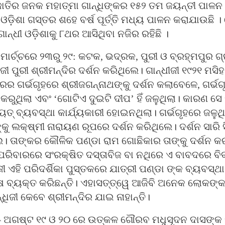
ାତିର ଜନକ ମହାତ୍ମା ଗାନ୍ଧିଙ୍କର ୧୫୨ ତମ ଜୟନ୍ତୀ ପାଳନ
ଓଡ଼ିଶା ଗସ୍ତର ଶହେ ବର୍ଷ ପୂର୍ତ୍ତି ମଧ୍ୟ ପାଳନ କରାଯାଉଛି ।
ନ୍ଧୀ ଓଡ଼ିଶାକୁ ୮ଥର ଆସିଥିବା ନଜିର ରହିଛି ।
ାର୍ଚ୍ଚରେ ୨୩ରୁ ୨୯: କଟକ, ଭଦ୍ରକ, ପୁରୀ ଓ ବ୍ରହ୍ମପୁର ଗ
ୀ ପୁରୀ ଶ୍ରୀମନ୍ଦିର ଦର୍ଶନ କରିଥିଲେ। ଗାନ୍ଧୀଜୀ ୧୯୨୧ ମସିହା,
ିରର ଗର୍ଭଗୃହରେ ଶ୍ରୀଜଗନ୍ନାଥଙ୍କୁ ଦର୍ଶନ କଲାବେଳେ, ଗର୍ଭ
କରୁଥିଲା ଏବଂ ‘ଗୋଟିଏ ଦୁଇଟି ଦୀପ’ ହିଁ ଜଳୁଥିଲା। କାରଣ ସେ 
୍ୟୁତ୍ ବ୍ୟବସ୍ଥା କାର୍ଯ୍ୟକାରୀ ହୋଇନଥିଲା। ଗର୍ଭଗୃହରେ ଜ
୍କୁ ଲକ୍ଷ୍ମୀ ନାରାୟଣ ରୂପରେ ଦର୍ଶନ କରିଥିଲେ। ଦର୍ଶନ ସାରି 
େ। ତାଙ୍କର କୌଳିକ ପଣ୍ଡା ରାମ ଗୋଛିକାର ତାଙ୍କୁ ଦର୍ଶନ କ
 ପରିବାରରେ ସଂରକ୍ଷିତ ଦସ୍ତାବିଜ ବା ନଥିରେ ଏ ବାବଦରେ ବି
ିଜୀ ଏହି ପରିଦର୍ଶିକା ପୁସ୍ତକରେ ଯାତ୍ରୀ ପଣ୍ଡା ଙ୍କ ବ୍ୟବସ୍
 ବ୍ୟକ୍ତ କରିଛନ୍ତି। ଏହାସତ୍ତ୍ୱେ ଆଜିବି ଅନେକ ଲୋକଙ
ନ୍ଧିଜୀ କେବେ ଶ୍ରୀମନ୍ଦିର ଯାଇ ନାହାନ୍ତି।
୫ ଅଗଷ୍ଟ ୧୯ ଓ ୨୦ ରେ ଉତ୍କଳ ଗୌରବ ମଧୁସୂଦନ ଦାସଙ୍କ 