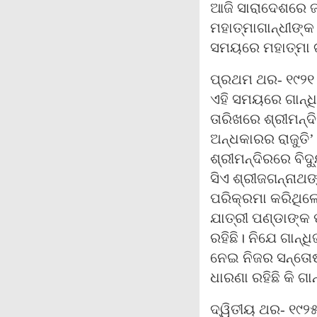
ଆଜି ସାରାଦେଶରେ ଜ
ମହାତ୍ମାଗାନ୍ଧୀଙ୍କ 
ସମୟରେ ମହାତ୍ମା ଗା
ପ୍ରଥମ ଥର- ୧୯୨୧ ମ
ଏହି ସମୟରେ ଗାନ୍ଧିଜ
ତାରିଖରେ ଶ୍ରୀମନ୍ଦ
ଅନ୍ଧକାରର ରାଜୁତି’ 
ଶ୍ରୀମନ୍ଦିରରେ ବିଦ
ସିଏ ଶ୍ରୀଜଗନ୍ନାଥଙ
ପରିକ୍ରମା କରିଥିଲ
ଯାତ୍ରୀ ପଣ୍ଡାଙ୍କ
ରହିଛି। ନିଯେ ଗାନ୍ଧ
ନେଇ ନିଜର ସନ୍ତୋଷ
ଧାରଣା ରହିଛି କି ଗା
ଦ୍ୱିତୀୟ ଥର- ୧୯୨