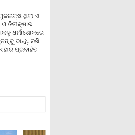
 ମୁଳଲକ୍ଷ ଥିଲା ଏ
ଗ ଓ ତିତୀକ୍ଷାର
ଶୋକକୁ ଧର୍ମାଶୋକରେ
ଙ୍କୁ ବାନ୍ଧି ରଖି
ି ଏହାର ପ୍ରବାହିତ