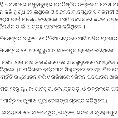
ି ଅବସରରେ ମଧୁବାବୁଙ୍କ ପ୍ରତିଷ୍ଠିତ ଉତ୍କଳ ଟାନେରୀ ନ
୍ଶନ କରି ମୁଗ୍ଧ ହୋଇଥିଲେ ଓ ଅହମଦାବାଦସ୍ଥିତ ସାବରମତୀ
ିଷ୍ଠା ପାଇଁ ମନସ୍ଥ କରିଥିଲେ । ଏହି ଅବସରରେ କଟକ ଉପ
ରିଦର୍ଶନ ପାଇଁ ଆଗ୍ରହ ପ୍ରକାଶ କରିଥିଲେ ।
 ଡିସେମ୍ବର ୪ରୁ୨୧: ୧୫ ଦିନିଆ ଗସ୍ତରେ ଆସି ଖଦିର ପ୍ରସାର
 ଡିସେମ୍ବର ୨୨: ଝାରସୁଗୁଡ଼ା ଓ ସାଲେପୁର ଗ୍ରସ୍ତ କରିଥିଲେ।
ମସିହା ମଇ ମାସ ୫ ତାରିଖରେ ସେ ଝାରସୁଗୁଡାରେ ପହଞ୍ଚିବ
ିଥିଲେ । ୮ ତାରିଖରେ ବର୍ତ୍ତମାନ ସିଂହଦ୍ଵାର ରେ ସ୍ଥାପିତ 
ତିମୂର୍ତ୍ତି ଉନ୍ମୋଚନ କରି ୯ ତାରିଖରେ ହରିଜନ ପଦଯାତ୍ରା ଆ
ମଇ ୨୧ରୁ ଜୁନ୍ ୭: ଯାଜପୁର, କେନ୍ଦ୍ରାପଡ଼ା ଓ ଭଦ୍ରକରେ ପଦ
ମାର୍ଚ୍ଚ ୨୫ରୁ ୩୧: ପୁରୀ ଡେଲାଙ୍ଗ ଗ୍ରସ୍ତ କରିଥିଲେ।
 ଜାନୁୟାରୀ ୨୦: ବାଲେଶ୍ୱର, ଭଦ୍ରକ, କଟକ ଓ ବ୍ରହ୍ମପୁ