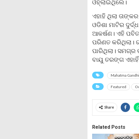
ଓହ୍ଲାଇଥିଲେ।
ଏହାହି ଥିଲା ତାଙ୍କ
ଓଡିଶା ମାଟିର ଦୁର୍ଦ
ଆକର୍ଷଣ। ଏହି ପବିତ
ପରିଣତ କରିଥିଲା। ଗ
ପାରିଥିଲା। ସମଗ୍ର ଭ
ବାୟୁ ତରଙ୍ଗ ଏହାହି
Mahatma Gandh
Featured
Od
Share
Related Posts