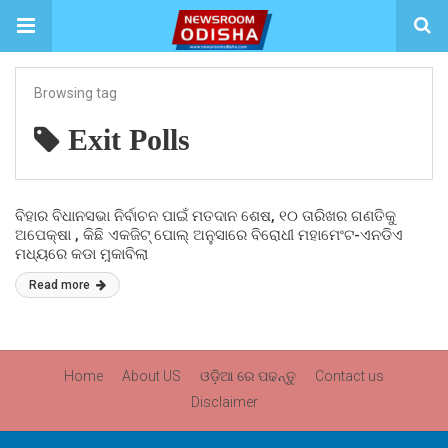
Browsing tag
Exit Polls
ବିହାର ବିଧାନସଭା ନିର୍ବାଚନ ପାଇଁ ମତଦାନ ଶେଷ, ୧୦ ତାରିଖର ଗଣତିକୁ
ଅପେକ୍ଷା , କିଛି ଏକଜିଟ୍ ପୋଲ୍ ଅନୁସାରେ ବିରୋଧୀ ମହାମେଂଟ-ଏନଡିଏ
ମଧ୍ୟରେ କଡା ମୁକାବିଲା
Read more
Home
About US
ଓଡ଼ିଆ ରେ ପଢନ୍ତୁ
Contact us
Disclaimer