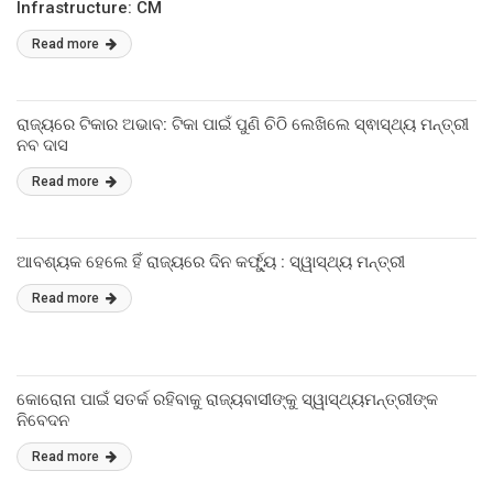
Infrastructure: CM
Read more
ରାଜ୍ୟରେ ଟିକାର ଅଭାବ: ଟିକା ପାଇଁ ପୁଣି ଚିଠି ଲେଖିଲେ ସ୍ଵାସ୍ଥ୍ୟ ମନ୍ତ୍ରୀ
ନବ ଦାସ
Read more
ଆବଶ୍ୟକ ହେଲେ ହିଁ ରାଜ୍ୟରେ ଦିନ କର୍ଫ୍ୟୁ : ସ୍ୱାସ୍ଥ୍ୟ ମନ୍ତ୍ରୀ
Read more
କୋରୋନା ପାଇଁ ସତର୍କ ରହିବାକୁ ରାଜ୍ୟବାସୀଙ୍କୁ ସ୍ୱାସ୍ଥ୍ୟମନ୍ତ୍ରୀଙ୍କ
ନିବେଦନ
Read more