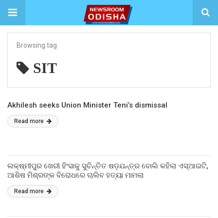
Browsing tag
SIT
Akhilesh seeks Union Minister Teni’s dismissal
Read more
ଲକ୍ଷ୍ମୀପୁର ଖେରୀ ହିଂସାକୁ ସୁଚିନ୍ତିତ ଷଡ଼ଯନ୍ତ୍ର ବୋଲି କହିଲା ଏସ୍ଆଇଟି,
ଆଶିଷ ମିଶ୍ରଙ୍କ ବିରୋଧରେ ଚାଲିବ ହତ୍ୟା ମାମଲା
Read more