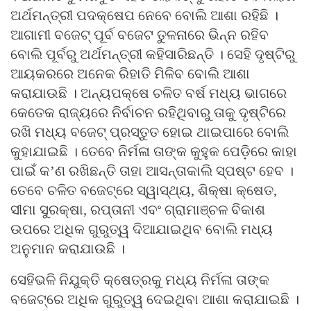
ଅର୍ଥମନ୍ତ୍ରୀ ପଦକ୍ଷେପ ନେବେ ବୋଲି ଆଶା ରହିଛି ।
ଆଗାମୀ ବଜେଟ୍‌ ପୂର୍ବ ବଜେଟ ତୁଳନାରେ ଭିନ୍ନ ରହିବ
ବୋଲି ପୂର୍ବରୁ ଅର୍ଥମନ୍ତ୍ରୀ କହିସାରିଛନ୍ତି । ସେହି ଦୃଷ୍ଟିରୁ
ଆୟକରରେ ଅନେକ ରିହାତି ମିଳିବ ବୋଲି ଆଶା
କରାଯାଉଛି । ଅନ୍ୟପକ୍ଷେ ଚଳିତ ବର୍ଷ ମଧ୍ୟ ଭାଗରେ
କେତେକ ରାଜ୍ୟରେ ନିର୍ବାଚନ ରହିଥିବାରୁ ତାକୁ ଦୃଷ୍ଟିରେ
ରଖି ମଧ୍ୟ ବଜେଟ୍‌ ପ୍ରସ୍ତୁତ ହୋଇ ଥାଇପାରେ ବୋଲି
କୁହାଯାଇଛି । ତେବେ ନିର୍ମଳା ତାଙ୍କ କୁହୁକ ପେଡ଼ିରେ କାହା
ପାଇଁ କ’ଣ ରଖିଛନ୍ତି ତାହା ଆସନ୍ତାକାଲି ସ୍ପଷ୍ଟ ହେବ ।
ତେବେ ଚଳିତ ବଜେଟ୍‌ରେ ସ୍ୱାସ୍ଥ୍ୟ, ଶିକ୍ଷା କ୍ଷେତ,
ସୀମା ସୁରକ୍ଷା, ରପ୍ତାନୀ ଏବଂ ଗ୍ରାମାଞ୍ଚଳ ବିକାଶ
ଉପରେ ଅଧିକ ଗୁରୁତ୍ୱ ଦିଆଯାଇଥିବ ବୋଲି ମଧ୍ୟ
ଅନୁମାନ କରାଯାଉଛି ।
ସେହିଭଳି ନିଯୁକ୍ତି କ୍ଷେତ୍ରକୁ ମଧ୍ୟ ନିର୍ମଳା ତାଙ୍କ
ବଜେଟ୍‌ରେ ଅଧିକ ଗୁରୁତ୍ୱ ଦେଇଥିବା ଆଶା କରାଯାଇଛି ।