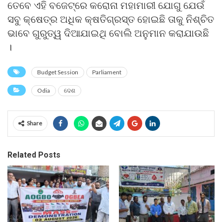
ତେବେ ଏହି ବଜେଟ୍‌ରେ କରୋନା ମହାମାରୀ ଯୋଗୁ ଯେଉଁ
ସବୁ କ୍ଷେତ୍ର ଅଧିକ କ୍ଷତିଗ୍ରସ୍ତ ହୋଇଛି ତାକୁ ନିଶ୍ଚିତ
ଭାବେ ଗୁରୁତ୍ୱ ଦିଆଯାଇଥି ବୋଲି ଅନୁମାନ କରାଯାଉଛି
।
Budget Session
Parliament
Odia
ଦେଶ
Share
Related Posts