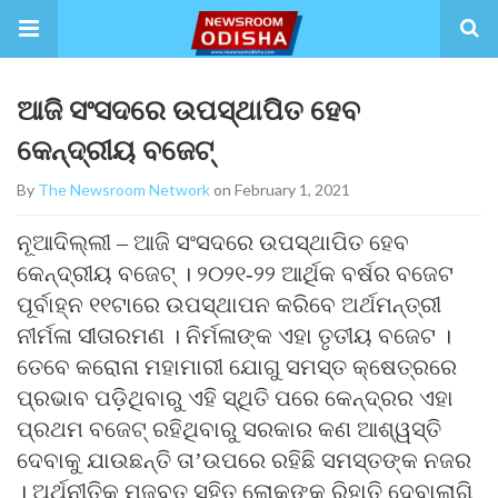
ଆଜି ସଂସଦରେ ଉପସ୍ଥାପିତ ହେବ
କେନ୍ଦ୍ରୀୟ ବଜେଟ୍
By
The Newsroom Network
on February 1, 2021
ନୂଆଦିଲ୍ଲୀ – ଆଜି ସଂସଦରେ ଉପସ୍ଥାପିତ ହେବ
କେନ୍ଦ୍ରୀୟ ବଜେଟ୍‌ । ୨୦୨୧-୨୨ ଆର୍ଥିକ ବର୍ଷର ବଜେଟ
ପୂର୍ବାହ୍ନ ୧୧ଟାରେ ଉପସ୍ଥାପନ କରିବେ ଅର୍ଥମନ୍ତ୍ରୀ
ନୀର୍ମଳା ସୀତାରମଣ । ନିର୍ମଳାଙ୍କ ଏହା ତୃତୀୟ ବଜେଟ ।
ତେବେ କରୋନା ମହାମାରୀ ଯୋଗୁ ସମସ୍ତ କ୍ଷେତ୍ରରେ
ପ୍ରଭାବ ପଡ଼ିଥିବାରୁ ଏହି ସ୍ଥିତି ପରେ କେନ୍ଦ୍ରର ଏହା
ପ୍ରଥମ ବଜେଟ୍‌ ରହିଥିବାରୁ ସରକାର କଣ ଆଶ୍ୱସ୍ତି
ଦେବାକୁ ଯାଉଛନ୍ତି ତା’ଉପରେ ରହିଛି ସମସ୍ତଙ୍କ ନଜର
। ଅର୍ଥନୀତିକୁ ମଜବୁତ ସହିତ ଲୋକଙ୍କୁ ରିହାତି ଦେବାଲାଗି