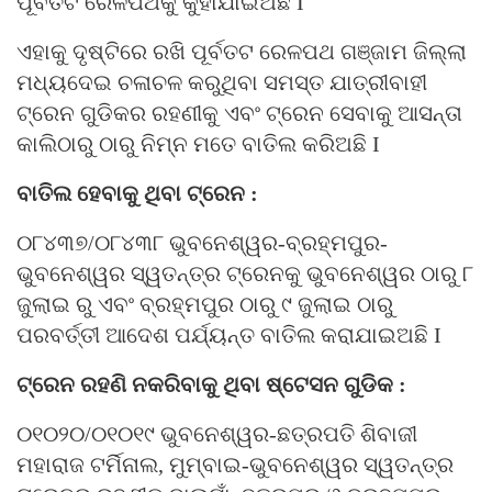
ପୂର୍ବତଟ ରେଳପଥକୁ କୁହାଯାଇଅଛି I
ଏହାକୁ ଦୃଷ୍ଟିରେ ରଖି ପୂର୍ବତଟ ରେଳପଥ ଗଞ୍ଜାମ ଜିଲ୍ଲା
ମଧ୍ୟଦେଇ ଚଳାଚଳ କରୁଥିବା ସମସ୍ତ ଯାତ୍ରୀବାହୀ
ଟ୍ରେନ ଗୁଡିକର ରହଣୀକୁ ଏବଂ ଟ୍ରେନ ସେବାକୁ ଆସନ୍ତା
କାଲିଠାରୁ ଠାରୁ ନିମ୍ନ ମତେ ବାତିଲ କରିଅଛି I
ବାତିଲ ହେବାକୁ ଥିବା ଟ୍ରେନ :
୦୮୪୩୭/୦୮୪୩୮ ଭୁବନେଶ୍ୱର-ବ୍ରହ୍ମପୁର-
ଭୁବନେଶ୍ୱର ସ୍ୱତନ୍ତ୍ର ଟ୍ରେନକୁ ଭୁବନେଶ୍ୱର ଠାରୁ ୮
ଜୁଲାଇ ରୁ ଏବଂ ବ୍ରହ୍ମପୁର ଠାରୁ ୯ ଜୁଲାଇ ଠାରୁ
ପରବର୍ତ୍ତୀ ଆଦେଶ ପର୍ଯ୍ୟନ୍ତ ବାତିଲ କରାଯାଇଅଛି I
ଟ୍ରେନ ରହଣି ନକରିବାକୁ ଥିବା ଷ୍ଟେସନ ଗୁଡିକ :
୦୧୦୨୦/୦୧୦୧୯ ଭୁବନେଶ୍ୱର-ଛତ୍ରପତି ଶିବାଜୀ
ମହାରାଜ ଟର୍ମିନାଲ, ମୁମ୍ବାଇ-ଭୁବନେଶ୍ୱର ସ୍ୱତନ୍ତ୍ର