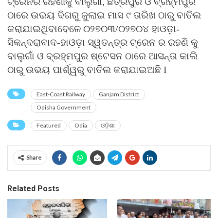
ଟ୍ରେନର ରହଣୀକୁ ବାଲୁଗାଁ, ଛତ୍ରପୁର ଓ ବ୍ରହ୍ମପୁର
ଠାରେ ଉଭୟ ଦିଗରୁ ଜୁଲାଇ ମାସ ୯ ତାରିଖ ଠାରୁ ବାତିଲ
କରାଯାଇଥିବାବେଳେ ୦୨୭୦୩/୦୨୭୦୪ ହାଓଡ଼ା-
ସିକନ୍ଦରାବାଦ-ହାଓଡ଼ା ସ୍ୱତନ୍ତ୍ର ଟ୍ରେନ ର ରହଣି କୁ
ବାଲୁଗାଁ ଓ ବ୍ରହ୍ମପୁର ଷ୍ଟେସନ ଠାରେ ଆସନ୍ତା କାଲି
ଠାରୁ ଉଭୟ ପାର୍ଶ୍ୱରୁ ବାତିଲ କରାଯାଇଅଛି I
East-Coast Railway
Ganjam District
Odisha Government
Featured
Odia
ଓଡ଼ିଶା
Share
Related Posts