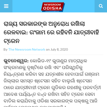
ରାଜ୍ୟ ସରକାରଙ୍କ ଅନୁରୋଧ ରଖିଲା
ରେଳବାଇ: ଗଂଜାମ ରେ ରହିବନି ଯାତ୍ରୀବାହି
ଟ୍ରେନ
By
The Newsroom Network
on July 8, 2020
ଭୁବନେଶ୍ୱର:
କୋଭିଡ-୧୯ ଭୁତାଣୁର ମାତ୍ରାଧିକ
ସଂକ୍ରମଣକୁ ଦୃଷ୍ଟିରେ ରଖି ଏବଂ ପରିସ୍ଥିତିକୁ
ନିୟନ୍ତ୍ରଣ କରିବା ସହ ଯତ୍ନଶୀଳ ହେବାପାଇଁ ଗଞ୍ଜାମ
ଜିଲ୍ଲାର ସମସ୍ତ ଷ୍ଟେସନ ସହିତ ବାଲୁଗାଁ ଷ୍ଟେସନ
ଠାରେ ଯାତ୍ରୀବାହୀ ଟ୍ରେନ ଗୁଡିକର ରହଣୀକୁ ପରବର୍ତ୍ତୀ
ଆଦେଶ ପର୍ଯ୍ୟନ୍ତ ବନ୍ଦ ରଖିବା ସହିତ ଟ୍ରେନ ସେବା
ବାତିଲ କରାଯିବାକୁ ଓଡିଶା ସରକାରଙ୍କ ପକ୍ଷରୁ ଆଜି