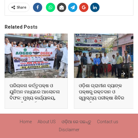
Share
Related Posts
ପରିଚାଳନା କର୍ତ୍ତୃପକ୍ଷ ଓ
ଓଡ଼ିଶା ଗ୍ରାମୀଣ ବ୍ୟାଙ୍କ
ୟୁନିଅନ ମଧ୍ୟରେ ଆଲୋଚନା
ପକ୍ଷରୁ ରକ୍ତଦାନ ଓ
ବିଫଳ: ମୁଖ୍ୟ କାର୍ଯ୍ୟାଳୟ,
ସ୍ୱାସ୍ଥ୍ୟ ପରୀକ୍ଷା ଶିବିର
ଆଞ୍ଚଳିକ କାର୍ଯ୍ୟାଳୟ ଓ
ଅନୁଷ୍ଠିତ
ସମସ୍ତ ବ୍ଲକ ମୁଖ୍ୟାଳୟରେ
ଘେରାଉ ଓ ବିକ୍ଷୋଭ
Home
About US
ଓଡ଼ିଆ ରେ ପଢନ୍ତୁ
Contact us
Disclaimer