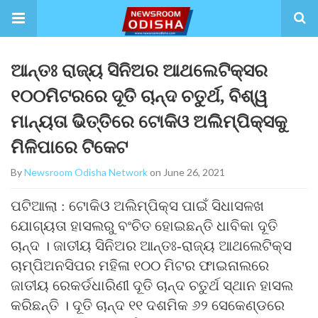
ଆନ୍ତଃ ରାଜ୍ୟ ସିନିଅର ଆଥଲେଟିକ୍ସର
୧୦୦ମିଟରରେ ଦୂତି ଚାନ୍ଦ ଚତୁର୍ଥ, ବିଶ୍ୱ
ମାନ୍ୟତା ଭିତ୍ତିରେ ଟୋକିଓ ଅଲିମ୍ପିକ୍ସକୁ
ମିଳିପାରେ ଟିକେଟ
By
Newsroom Odisha Network
on June 26, 2021
ପଟିଆଲା : ଟୋକିଓ ଅଲିମ୍ପିକ୍ସ ପାଇଁ ସିଧାସଳଖ
ଯୋଗ୍ୟତା ହାସଲରୁ ବଂଚିତ ହୋଇଛନ୍ତି ଧାବିକା ଦୂତି
ଚାନ୍ଦ । ଜାତୀୟ ସିନିଅର ଆନ୍ତଃ-ରାଜ୍ୟ ଆଥଲେଟିକ୍ସ
ଚାମ୍ପିଅନସିପର ମହିଳା ୧୦୦ ମିଟର ଫାଇନାଲରେ
ଜାତୀୟ ରେକର୍ଡଧାରିଣୀ ଦୂତି ଚାନ୍ଦ ଚତୁର୍ଥ ସ୍ଥାନ ହାସଲ
କରିଛନ୍ତି । ଦୂତି ଚାନ୍ଦ ୧୧ ଦଶମିକ ୬୨ ସେକେଣ୍ଡରେ