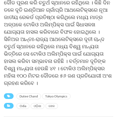
ଦୌଡ ପୂରଣ କରି ଚତୁର୍ଥ ସ୍ଥାନରେ ରହିଥିଲେ । କିଛି ଦିନ
ତଳେ ଦୂତି ଇଣ୍ଡିଆନ ଗ୍ରାଁପ୍ରି ଆଥଲେଟିକ୍ସରେ ନୂଆ
ଜାତୀୟ ରେକର୍ଡ ପ୍ରତିଷ୍ଠା କରିଥିଲେ ମଧ୍ୟ ମାତ୍ର
ଅଳ୍ପକେ ଟୋକିଓ ଅଲିମ୍ପିକ୍ସ ପାଇଁ ସିଧାସଳଖ
ଯୋଗ୍ୟତା ହାସଲ କରିବାରେ ବିଫଳ ହୋଇଥିଲେ ।
ସିନିଅର ଆନ୍ତଃ-ରାଜ୍ୟ ଆଥଲେଟିକ୍ସରେ ଦୂତୀ ଚାନ୍ଦ
ଚତୁର୍ଥ ସ୍ଥାନରେ ରହିଥିଲେ ମଧ୍ୟ ବିଶ୍ୱ ମାନ୍ୟତା
ଭିତ୍ତିରେ ସେ ଟୋକିଓ ଅଲିମ୍ପିକ୍ସ ପାଇଁ ଯୋଗ୍ୟତା
ହାସଲ କରିବା ସମ୍ଭାବନା ରହିଛି । ବର୍ତ୍ତମାନ ଦୂତିଙ୍କ
ବିଶ୍ୱ ମାନ୍ୟତା ହେଉଛି ୪୧ । ଟୋକିଓ ଅଲିମ୍ପିକ୍ସର
ମହିଳା ୧୦୦ ମିଟର ଦୌଡରେ ୫୬ ଜଣ ପ୍ରତିଯୋଗୀ ଅଂଶ
ଗ୍ରହଣ କରିବେ ।
Dutee Chand
Tokyo Olympics
Odia
ଓଡ଼ିଶା
ଖେଳ