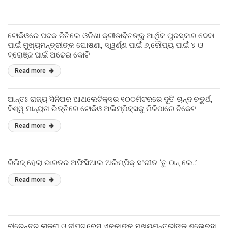
ଟୋକିଓରେ ପଦକ ଜିତିଲେ ଓଡିଶା କ୍ରୀଡାବିତଙ୍କୁ ଆର୍ଥିକ ପୁରସ୍କାର ଦେବା
ପାଇଁ ମୁଖ୍ୟମନ୍ତ୍ରୀଙ୍କ ଘୋଷଣା, ସ୍ୱର୍ଣ୍ଣ ପାଇଁ ୬,ରୌପ୍ୟ ପାଇଁ ୪ ଓ
ବ୍ରୋଞ୍ଜ ପାଇଁ ଅଢେଇ କୋଟି
Read more
ଆନ୍ତଃ ରାଜ୍ୟ ସିନିଅର ଆଥଲେଟିକ୍ସର ୧୦୦ମିଟରରେ ଦୂତି ଚାନ୍ଦ ଚତୁର୍ଥ,
ବିଶ୍ୱ ମାନ୍ୟତା ଭିତ୍ତିରେ ଟୋକିଓ ଅଲିମ୍ପିକ୍ସକୁ ମିଳିପାରେ ଟିକେଟ
Read more
ରିଲିଜ୍ ହେଲା ଭାରତର ଅଫିସିଆଲ ଅଲିମ୍ପିକ୍ ସଂଗୀତ ‘ତୁ ଠାନ୍ ଲେ..’
Read more
ବୀରେନ୍ଦ୍ର ଲାକ୍ରା ଓ ଦୀପଗ୍ରେସ ଏକ୍କାଙ୍କୁ ମୁଖ୍ୟମନ୍ତ୍ରୀଙ୍କ ଶୁଭେଚ୍ଛା