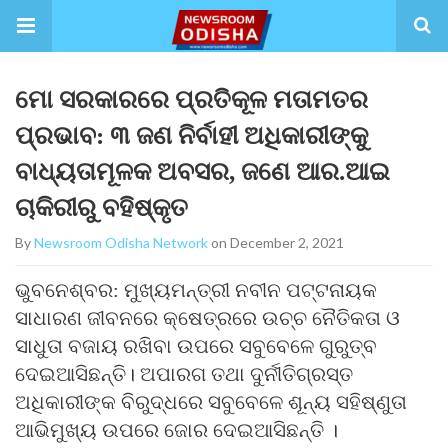
ମୋ ସରକାରରେ ପ୍ରତିକୂଳ ମତାମତର
ପ୍ରଭାବ: ୩ ଜଣ ନିର୍ବାହୀ ଅଧିକାରୀଙ୍କୁ
ବାଧ୍ୟତାମୂଳକ ଅବସର, ଜଣେ ଆର.ଆଇ
ଚାକିରୀରୁ ବହିଷ୍କୃତ
By
Newsroom Odisha Network
on December 2, 2021
ଭୁବନେଶ୍ବର: ମୁଖ୍ୟମନ୍ତ୍ରୀ ନବୀନ ପଟ୍ଟନାୟକ
ସାଧାରଣ ଜୀବନରେ କ୍ଷେତ୍ରରେ ଉଚ୍ଚ ନୈତିକତା ଓ
ସାଧୁତା ବଜାୟ ରଖିବା ଉପରେ ସବୁବେଳେ ଗୁରୁତ୍ବ
ଦେଇଆସିଛନ୍ତି। ଅପାରଗ ତଥା ଦୁର୍ନୀତିଗ୍ରସ୍ତ
ଅଧିକାରୀଙ୍କ ବିରୁଦ୍ଧରେ ସବୁବେଳେ ଶୂନ୍ୟ ସହିଷ୍ଣୁତା
ଆଭିମୁଖ୍ୟ ଉପରେ ଜୋର ଦେଇଆସିଛନ୍ତି ।