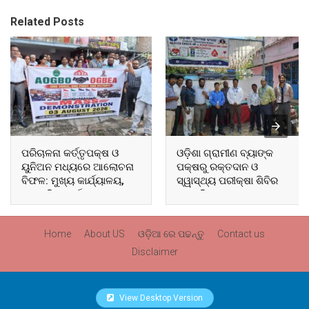
Related Posts
ପରିଚାଳନା କର୍ତ୍ତୃପକ୍ଷ ଓ
ଓଡ଼ିଶା ଗ୍ରାମୀଣ ବ୍ୟାଙ୍କ
ୟୁନିଅନ ମଧ୍ୟରେ ଆଲୋଚନା
ପକ୍ଷରୁ ରକ୍ତଦାନ ଓ
ବିଫଳ: ମୁଖ୍ୟ କାର୍ଯ୍ୟାଳୟ,
ସ୍ୱାସ୍ଥ୍ୟ ପରୀକ୍ଷା ଶିବିର
ଆଞ୍ଚଳିକ କାର୍ଯ୍ୟାଳୟ ଓ
ଅନୁଷ୍ଠିତ
ସମସ୍ତ ବ୍ଲକ ମୁଖ୍ୟାଳୟରେ
ଘେରାଉ ଓ ବିକ୍ଷୋଭ
Home
About US
ଓଡ଼ିଆ ରେ ପଢନ୍ତୁ
Contact us
Disclaimer
View Desktop Version