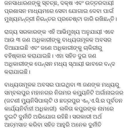
ଜନସାଧାରଣଙ୍କୁ ସ୍ବଚ୍ଛ, ଦକ୍ଷ ଏବଂ ଉତ୍ତରଦାୟୀ
ପ୍ରଶାସନ ମାଧ୍ୟମରେ ସେବା ଯୋଗାଇ ଦେବା ପାଇଁ
ମୁଖ୍ୟମନ୍ତ୍ରୀ ନିରନ୍ତର ପ୍ରଚେଷ୍ଟା ଜାରି ରଖିଛନ୍ତି।
ରାଜ୍ୟ ସରକାରଙ୍କ ଏହି ଆଭିମୁଖ୍ୟ ଅନୁଯାୟୀ ଏବେ
ଆଉ ୩ ଜଣ ଅଧିକାରୀଙ୍କୁ ବାଧ୍ୟତାମୂଳକ ଅବସର
ଦିଆଯାଇଛି ଏବଂ ଜଣେ ଅଧିକାରୀଙ୍କୁ ଚାକିରୀରୁ
ବହିଷ୍କାର କରାଯାଇଛି। ଏହା ସହିତ ଦୁଇ ଜଣ
ଅଧିକାରୀଙ୍କ ପେନ୍‌ସନ ମଧ୍ୟ ସ୍ଥାୟୀ ଭାବରେ ବନ୍ଦ
କରାଯାଇଛି।
ବାଧ୍ୟତାମୂଳକ ଅବସର ପାଇଥିବା ୩ ଜଣଙ୍କ ମଧ୍ୟରୁ
ସମ୍ବଲପୁର ମହାନଗର ନିଗମର କମ୍ୟୁନିଟି ଅର୍ଗାନାଇଜର
(ଜଟଣୀ ମ୍ୟୁନିସିପାଲ୍‌ଟି ଓ ଛତ୍ରପୁର ଏନ୍‌.ଏ.ସି.ର ପୂର୍ବତନ
କାର୍ଯ୍ୟନିର୍ବାହୀ ଅଧିକାରୀ) ଲଳିତା କପୁରଙ୍କ ନାମରେ
ଦୁଇଟି ଦୁର୍ନୀତି ଅଭିଯୋଗ ରହିଛି। ସରକାରୀ ଅର୍ଥ
ଆତ୍ମସାତ କରିବା ସହିତ ଆହୁରି ଅନେକ ଦୁର୍ନୀତି