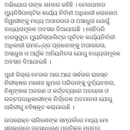
ଅଭିଯୋଗ ତାଙ୍କ ନାମରେ ରହିଛି । ବେଲପାହାଡ
ମ୍ୟୁନିସିପାଲ୍‌ଟିର କାର୍ଯ୍ୟ ନିର୍ବାହୀ ଅଧିକାରୀ ଲୋକନାଥ
ତିୱାରୀଙ୍କୁ ମଧ୍ୟ ଅପାରଗତା ଓ ଅସାଧୁତା ଯୋଗୁଁ
ବାଧ୍ୟତାମୂଳକ ଅବସର ଦିଆଯାଇଛି । ସେହିପରି
ଝାରସୁଗୁଡା ମ୍ୟୁନିସ୍‌ପାଲିଟ୍‌ର ପୂର୍ବତନ କାର୍ଯ୍ୟନିର୍ବାହୀ
ଅଧିକାରୀ ରାମଚନ୍ଦ୍ର ପ୍ରଧାନଙ୍କୁ ଅପାରଗତା,
ଅସାଧୁତା ଓ ଆର୍ଥିକ ଅନିୟମିତତା ଯୋଗୁ ବାଧ୍ୟତାମୂଳକ
ଅବସର ଦିଆଯାଇଛି ।
ପୁରୀ ଜିଲ୍ଲା ବେତାଲ ଆର.ଆଇ ସର୍କଲର ରାଜସ୍ବ
ନିରୀକ୍ଷକ ମନୋଜ କୁମାର ପରିଡାଙ୍କୁ ଦୁର୍ବ୍ୟବହାର,
ବିଶୃଙ୍ଖଳା ଅଚରଣ ଓ କର୍ତ୍ତବ୍ୟରେ ଅବହେଳା ଓ
ଉଚ୍ଚପଦାଧିକାରୀଙ୍କ ନିର୍ଦ୍ଦେଶ ଅବମାନନା ଯୋଗୁ
ଚାକିରୀରୁ ବହିଷ୍କୃତ କରାଯାଇଛି ।
ଉପରୋକ୍ତ ଚାରିଜଣଙ୍କ ସମ୍ପର୍କରେ ମଧ୍ୟ ମୋ
ସରକାରରେ ଜନସାଧାରଣ ପ୍ରତିକୂଳ ମତାମତ