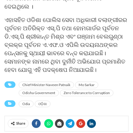
ଦେଇଥିଲେ ।
ଏହାସହିତ ଓଡିଶା ପୋଲିସ ସେବା ଅଧିକାରୀ ବଲାଙ୍ଗୀରର
ପୂର୍ବତନ ଅତିରିକ୍ତ ଏସ୍‌.ପି ତଥା ହୋମଗାର୍ଡର ପୂର୍ବତନ
ଡି.ଏସ୍‌.ପି ଶ୍ରୀକାନ୍ତ ମିଶ୍ର ଏବଂ ଗଞ୍ଜାମ ବେଲଗୁଣ୍ଠା
ବ୍ଲକ୍‌ର ପୂର୍ବତନ ଏ.ଏଫ.ଓ ଏପିଲି ଉଦୟନାଥଙ୍କର
ପେନ୍‌ସନକୁ ସ୍ଥାୟୀ ଭାବରେ ବନ୍ଦ କରାଯାଇଛି।
ସେମାନଙ୍କ ନାମରେ ଥିବା ଦୁର୍ନୀତି ଅଭିଯୋଗ ପ୍ରମାଣିତ
ହେବା ଯୋଗୁ ଏହି ପଦକ୍ଷେପ ନିଆଯାଇଛି।
Chief Minister Naveen Patnaik
Mo Sarkar
Odisha Government
Zero Tolerance to Corruption
Odia
ଓଡ଼ିଶା
Share