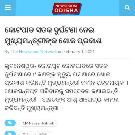
କୋଟପାଡ ସଡକ ଦୁର୍ଘଟଣା ନେଇ
ମୁଖ୍ୟମନ୍ତ୍ରୀଙ୍କ ଶୋକ ପ୍ରକାଶ
By
The Newsroom Network
on February 1, 2021
ଭୁବନେଶ୍ୱର- କୋରାପୁଟ କୋଟପାଡରେ ସଡକ
ଦୁର୍ଘଟଣାରେ ୯ ଜଣଙ୍କ ମୃତ୍ୟୁ ଘଟଣାରେ ଶୋକ
ପ୍ରକାଶ କରିଛନ୍ତି ମୁଖ୍ୟମନ୍ତ୍ରୀ ନବୀନ ପଟ୍ଟନାୟକ ।
ଶୋକସନ୍ତପ୍ତ ପରିବାରକୁ ସମବେଦନା ଜଣାଇଛନ୍ତି
ମୁଖ୍ୟମନ୍ତ୍ରୀ । ଆହତଙ୍କ ଆଶୁ ଆରୋଗ୍ୟ କାମନା
କରିଛନ୍ତି ମୁଖ୍ୟମନ୍ତ୍ରୀ ।
CM Naveen Patnaik
Odia
ଓଡ଼ିଶା