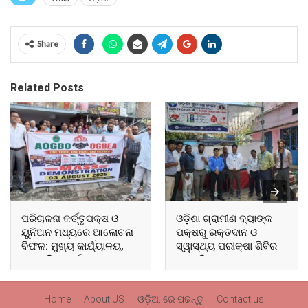
Share
Related Posts
ପରିଚାଳନା କର୍ତ୍ତୃପକ୍ଷ ଓ
ଓଡ଼ିଶା ଗ୍ରାମୀଣ ବ୍ୟାଙ୍କ
ୟୁନିଅନ ମଧ୍ୟରେ ଆଲୋଚନା
ପକ୍ଷରୁ ରକ୍ତଦାନ ଓ
ବିଫଳ: ମୁଖ୍ୟ କାର୍ଯ୍ୟାଳୟ,
ସ୍ୱାସ୍ଥ୍ୟ ପରୀକ୍ଷା ଶିବିର
ଆଞ୍ଚଳିକ କାର୍ଯ୍ୟାଳୟ ଓ
ଅନୁଷ୍ଠିତ
ସମସ୍ତ ବ୍ଲକ ମୁଖ୍ୟାଳୟରେ
ଘେରାଉ ଓ ବିକ୍ଷୋଭ
Home
About US
ଓଡ଼ିଆ ରେ ପଢନ୍ତୁ
Contact us