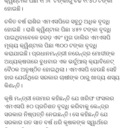
କ୍ୱିଣ୍ଟାଲ ପିଛା ୧୮୬୮ ଟଙ୍କାରୁ ବଢି ୧୯୪୦ ଟଙ୍କା
ହୋଇଛି।
ଚଳିତ ବର୍ଷ ରାଶିର ଏମଏସପିରେ ସବୁଠୁ ଅଧିକ ବୃଦ୍ଧି
ହୋଇଛି । ରାଶି କ୍ୱିଣ୍ଟାଲ ପିଛା ୪୫୨ ଟଙ୍କା ବୃଦ୍ଧି
ପାଇଥିବାବେଳେ ହରଡ଼ ଏବଂ ମୁଗ ଡାଲିର ଏମଏସପି
ମୂଲ୍ୟ କ୍ୱିଣ୍ଟାଲ ପିଛା ୩୦୦ ଟଙ୍କା ବୃଦ୍ଧି
କରାଯାଇଛି। ପ୍ରଧାନମନ୍ତ୍ରୀ ନରେନ୍ଦ୍ର ମୋଦୀଙ୍କ
ଅଧ୍ୟକ୍ଷତାରେ ବୁଧବାର ଏକ ଭର୍ଚୁଆଲ୍ କ୍ୟାବିନେଟ୍
ବୈଠକ ଅନୁଷ୍ଠିତ ହୋଇଥିଲା। ଏମଏସପି ହେଉଛି ସେହି
ହାର ଯେଉଁଥିରେ ସରକାର ଚାଷୀଙ୍କ ଠାରୁ ଖାଦ୍ୟ ଶସ୍ୟ
କିଣନ୍ତି।
କୃଷି ମନ୍ତ୍ରୀ ତୋମାର କହିଛନ୍ତି ଯେ ଖରିଫ ଫସଲର
ଏମଏସପି ୫୦ ପ୍ରତିଶତ ବୃଦ୍ଧି କରିବାକୁ କେନ୍ଦ୍ର
ସରକାର ନିଷ୍ପତ୍ତି ନେଇଛନ୍ତି। ସେ କହିଛନ୍ତି ଯେ
ସରକାର ଗତ ସାତ ବର୍ଷ ଧରି କୃଷକଙ୍କ ସ୍ୱାର୍ଥରେ