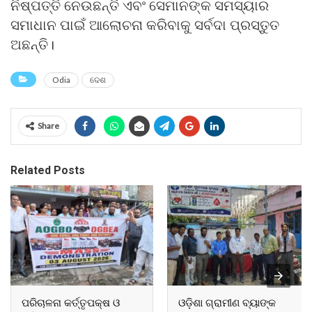
ନିଷ୍ପତ୍ତି ନେଉଛନ୍ତି ଏବଂ ସେମାନଙ୍କ ସମସ୍ୟାର
ସମାଧାନ ପାଇଁ ଆଲୋଚନା କରିବାକୁ ସର୍ବଦା ପ୍ରସ୍ତୁତ
ଅଛନ୍ତି।
Odia
ଦେଶ
Share
Related Posts
ପରିଚାଳନା କର୍ତ୍ତୃପକ୍ଷ ଓ
ଓଡ଼ିଶା ଗ୍ରାମୀଣ ବ୍ୟାଙ୍କ