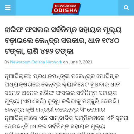
ଖରିଫ ଫସଲର ସର୍ବନିମ୍ନ ସହାୟକ ମୂଲ୍ୟ
ବଢ଼ାଇଲେ କେନ୍ଦ୍ର ସରକାର, ଧାନ ୧୯୪୦
ଟଙ୍କା, ରାଶି ୪୫୨ ଟଙ୍କା
By
Newsroom Odisha Network
on June 9, 2021
ନୂଆଦିଲ୍ଲୀ: ପ୍ରଧାନମନ୍ତ୍ରୀ ନରେନ୍ଦ୍ର ମୋଦିଙ୍କ
ଅଧ୍ୟକ୍ଷତାରେ କେନ୍ଦ୍ର କ୍ୟାବିନେଟ ବୁଧବାର ଧାନ
ସମେତ ଅନେକ ଖରିଫ ଫସଲର ସର୍ବନିମ୍ନ ସହାୟକ
ମୂଲ୍ୟ (ଏମଏସପି) ବୃଦ୍ଧି କରିବାକୁ ମଞ୍ଜୁରି ଦେଇଛି।
କେନ୍ଦ୍ର କୃଷି ମନ୍ତ୍ରୀ ନରେନ୍ଦ୍ର ସିଂ ତୋମାର
ନୂଆଦିଲ୍ଲୀରେ ଏକ ସାମ୍ବାଦିକ ସମ୍ମିଳନୀରେ ଏହି ସୂଚନା
ଦେଇଛନ୍ତି। ଧାନର ସର୍ବନିମ୍ନ ସହାୟକ ମୂଲ୍ୟ