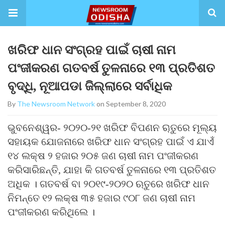
ଖରିଫ ଧାନ ସଂଗ୍ରହ ପାଇଁ ଚାଷୀ ନାମ
ପଂଜୀକରଣ ଗତବର୍ଷ ତୁଳନାରେ ୧୩ ପ୍ରତିଶତ
ବୃଦ୍ଧି, ନୂଆପଡା ଜିଲ୍ଲାରେ ସର୍ବାଧିକ
By
The Newsroom Network
on September 8, 2020
ଭୁବନେଶ୍ୱର- ୨୦୨୦-୨୧ ଖରିଫ ବିପଣନ ୠତୁରେ ମୂଲ୍ୟ
ସହାୟକ ଯୋଜନାରେ ଖରିଫ ଧାନ ସଂଗ୍ରହ ପାଇଁ ଏ ଯାଏଁ
୧୪ ଲକ୍ଷ ୨ ହଜାର ୨୦୫ ଜଣ ଚାଷୀ ନାମ ପଂଜୀକରଣ
କରିସାରିଛନ୍ତି, ଯାହା କି ଗତବର୍ଷ ତୁଳନାରେ ୧୩ ପ୍ରତିଶତ
ଅଧିକ । ଗତବର୍ଷ ବା ୨୦୧୯-୨୦୨୦ ଋତୁରେ ଖରିଫ ଧାନ
ନିମନ୍ତେ ୧୨ ଲକ୍ଷ ୩୫ ହଜାର ୯୦୮ ଜଣ ଚାଷୀ ନାମ
ପଂଜୀକରଣ କରିଥିଲେ ।