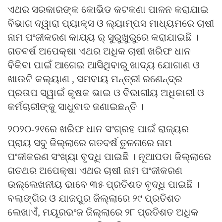
ଏଥର ସରକାରଙ୍କ କୋଭିଡ କଟକଣା ପାଳନ କରାଯାଇ
ବିଭାଗ ଦ୍ୱାରା ପ୍ୟାକ୍ସ ଓ ଲ୍ୟାମ୍ପସ ମାଧ୍ୟମରେ ଚାଷୀ
ନାମ ପଂଜୀକରଣ କାଯ୍ୟ ର୍ ସୁରୁଖୁରୁରେ କରାଯାଇଛି ।
ଗତବର୍ଷ ଅପେକ୍ଷା ଏଥର ଅଧିକ ଚାଷୀ ଖରିଫ ଧାନ
ବିକିବା ପାଇଁ ଆଗେଇ ଆସିଥିବାରୁ ଖାଦ୍ୟ ଯୋଗାଣ ଓ
ଖାଉଟି କଲ୍ୟାଣ , ସମବାୟ ମନ୍ତ୍ରୀ ରଣେନ୍ଦ୍ର
ପ୍ରତାପ ସ୍ୱାଇଁ କୃଷକ ଭାଇ ଓ ବିଭାଗୀୟ ଅଧିକାରୀ ଓ
କର୍ମଚାରୀଙ୍କୁ ସାଧୁବାଦ ଜଣାଇଛନ୍ତି ।
୨୦୨୦-୨୧ରେ ଖରିଫ ଧାନ ସଂଗ୍ରହ ପାଇଁ ରାଜ୍ୟର
ପ୍ରାୟ ସବୁ ଜିଲ୍ଲାରେ ଗତବର୍ଷ ତୁଳନାରେ ନାମ
ପଂଜୀକରଣ ସଂଖ୍ୟା ବୃଦ୍ଧି ପାଇଛି । ନୂଆପଡା ଜିଲ୍ଲାରେ
ଗତଥର ଅପେକ୍ଷା ଏଥର ଚାଷୀ ନାମ ପଂଜୀକରଣ
ଉଲ୍ଲେଖନୀୟ ଭାବେ ୩୫ ପ୍ରତିଶତ ବୃଦ୍ଧି ପାଇଛି ।
ବଲାଙ୍ଗିର ଓ ଯାଜପୁର ଜିଲ୍ଲାରେ ୨୯ ପ୍ରତିଶତ
ଲେଖାଏଁ, ମୟୂରଭଂଜ ଜିଲ୍ଲାରେ ୨୮ ପ୍ରତିଶତ ଅଧିକ