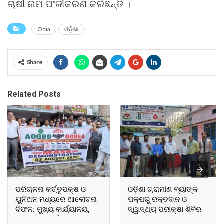
ଚାଷୀ ନାମ ପଂଜୀକରଣ କରିଛନ୍ତି ।
Odia
ଓଡ଼ିଶା
Share
Related Posts
ପରିଚାଳନା କର୍ତ୍ତୃପକ୍ଷ ଓ
ଓଡ଼ିଶା ଗ୍ରାମୀଣ ବ୍ୟାଙ୍କ
ୟୁନିଅନ ମଧ୍ୟରେ ଆଲୋଚନା
ପକ୍ଷରୁ ରକ୍ତଦାନ ଓ
ବିଫଳ: ମୁଖ୍ୟ କାର୍ଯ୍ୟାଳୟ,
ସ୍ୱାସ୍ଥ୍ୟ ପରୀକ୍ଷା ଶିବିର
ଆଞ୍ଚଳିକ କାର୍ଯ୍ୟାଳୟ ଓ
ଅନୁଷ୍ଠିତ