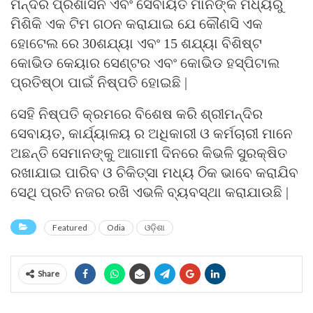
ମନ୍ଦିର ପ୍ରଶାସନ ଏବଂ ସେବାୟତ ମାନଙ୍କ ମଧ୍ୟରୁ
ମିଶିକି ଏକ ଟିମ ଗଠନ କରାଯାଇ ଯେ କୌଣସି ଏକ
ହୋଟେଲ ରେ 30ଶଯ୍ୟା ଏବଂ 15 ଶଯ୍ୟା ବିଶିଷ୍ଟ
କୋଭିଡ କେୟାର ସେଣ୍ଟର ଏବଂ କୋଭିଡ ହସ୍ପିଟାଲ
ପ୍ରତିଷ୍ଠା ପାଇଁ ନିଷ୍ପତି ହୋଇଛି |
ସେହି ନିଷ୍ପତି କ୍ରମରେ ବିଶେଷ କରି ଶ୍ରୀମନ୍ଦିର
ସେବାୟତ, କାର୍ଯ୍ୟାଳୟ ର ଅଧିକାରୀ ଓ କର୍ମଚାରୀ ମାନେ
ଅଛନ୍ତି ସେମାନଙ୍କୁ ଆଗାମୀ ଦିନରେ କିଭଳି ସୁରକ୍ଷିତ
ରଖାଯାଇ ପାରିବ ଓ ଚିକିତ୍ସା ମଧ୍ୟ ଠିକ ଭାବେ କରାଯିବ
ସେଥି ପ୍ରତି ନଜର ରଖି ଏଭଳି ବ୍ୟବସ୍ଥା କରାଯାଉଛି |
Featured
Odia
ଓଡ଼ିଶା
Share