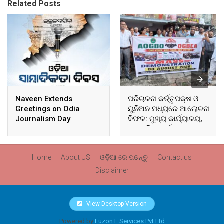
Related Posts
Naveen Extends
ପରିଚାଳନା କର୍ତ୍ତୃପକ୍ଷ ଓ
Greetings on Odia
ୟୁନିଅନ ମଧ୍ୟରେ ଆଲୋଚନା
Journalism Day
ବିଫଳ: ମୁଖ୍ୟ କାର୍ଯ୍ୟାଳୟ,
ଆଞ୍ଚଳିକ କାର୍ଯ୍ୟାଳୟ ଓ
ସମସ୍ତ ବ୍ଲକ ମୁଖ୍ୟାଳୟରେ
ଘେରାଉ ଓ ବିକ୍ଷୋଭ
Home
About US
ଓଡ଼ିଆ ରେ ପଢନ୍ତୁ
Contact us
Disclaimer
View Desktop Version
Powered by
Fuzon E Services Pvt Ltd