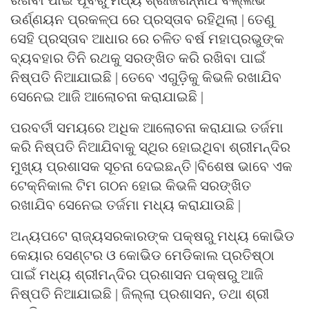
ରଖିବା ପାଇଁ ପୂର୍ବରୁ ମଧ୍ୟ ଶ୍ରୀଜଗନ୍ନାଥ ବଲ୍ଲଭ
ଉର୍ଣ୍ଣୟନ ପ୍ରକଳ୍ପ ରେ ପ୍ରସ୍ତାବ ରହିଥିଲା | ତେଣୁ
ସେହି ପ୍ରସ୍ତାବ ଆଧାର ରେ ଚଳିତ ବର୍ଷ ମହାପ୍ରଭୁଙ୍କ
ବ୍ୟବହାର ତିନି ରଥକୁ ସରଙ୍ଖିତ କରି ରଖିବା ପାଇଁ
ନିଷ୍ପତି ନିଆଯାଇଛି | ତେବେ ଏଗୁଡ଼ିକୁ କିଭଳି ରଖାଯିବ
ସେନେଇ ଆଜି ଆଲୋଚନା କରାଯାଇଛି |
ପରବର୍ତୀ ସମୟରେ ଅଧିକ ଆଲୋଚନା କରାଯାଇ ତର୍ଜମା
କରି ନିଷ୍ପତି ନିଆଯିବାକୁ ସ୍ଥିର ହୋଇଥିବା ଶ୍ରୀମନ୍ଦିର
ମୁଖ୍ୟ ପ୍ରଶାସକ ସୂଚନା ଦେଇଛନ୍ତି |ବିଶେଷ ଭାବେ ଏକ
ଟେକ୍ନିକାଲ ଟିମ ଗଠନ ହୋଇ କିଭଳି ସରଙ୍ଖିତ
ରଖାଯିବ ସେନେଇ ତର୍ଜମା ମଧ୍ୟ କରାଯାଉଛି |
ଅନ୍ୟପଟେ ରାଜ୍ୟସରକାରଙ୍କ ପକ୍ଷରୁ ମଧ୍ୟ କୋଭିଡ
କେୟାର ସେଣ୍ଟର ଓ କୋଭିଡ ମେଡିକାଲ ପ୍ରତିଷ୍ଠା
ପାଇଁ ମଧ୍ୟ ଶ୍ରୀମନ୍ଦିର ପ୍ରଶାସନ ପକ୍ଷରୁ ଆଜି
ନିଷ୍ପତି ନିଆଯାଇଛି | ଜିଲ୍ଲା ପ୍ରଶାସନ, ତଥା ଶ୍ରୀ