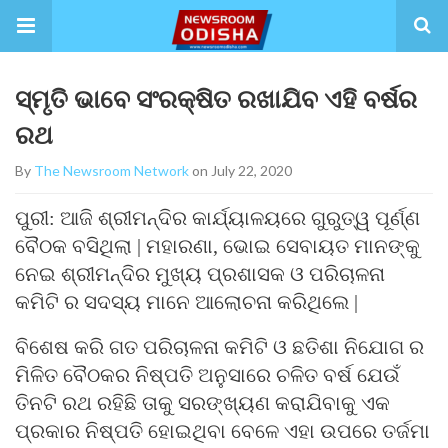
ସ୍ମୃତି ଭାବେ ସଂରକ୍ଷିତ ରଖାଯିବ ଏହି ବର୍ଷର
ରଥ
By
The Newsroom Network
on July 22, 2020
ପୁରୀ: ଆଜି ଶ୍ରୀମନ୍ଦିର କାର୍ଯ୍ୟାଳୟରେ ଗୁରୁତ୍ୱ ପୂର୍ଣ୍ଣ
ବୈଠକ ବସିଥିଲା | ମହାରଣା, ଭୋଇ ସେବାୟତ ମାନଙ୍କୁ
ନେଇ ଶ୍ରୀମନ୍ଦିର ମୁଖ୍ୟ ପ୍ରଶାସକ ଓ ପରିଚାଳନା
କମିଟି ର ସଦସ୍ୟ ମାନେ ଆଲୋଚନା କରିଥିଲେ |
ବିଶେଷ କରି ଗତ ପରିଚାଳନା କମିଟି ଓ ଛତିଶା ନିଯୋଗ ର
ମିଳିତ ବୈଠକର ନିଷ୍ପତି ଅନୁସାରେ ଚଳିତ ବର୍ଷ ଯେଉଁ
ତିନଟି ରଥ ରହିଛି ତାକୁ ସରଙ୍ଖ୍ୟଣ କରାଯିବାକୁ ଏକ
ପ୍ରକାର ନିଷ୍ପତି ହୋଇଥିବା ବେଳେ ଏହା ଉପରେ ତର୍ଜମା