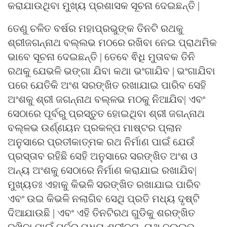
କରାଯାଉଥିବା ମୁଖ୍ୟ ପ୍ରଶାସକ ସୂଚନା ଦେଇଛନ୍ତି |
ତେଣୁ ଚଳିତ ବର୍ଷର ମହାପ୍ରଭୁଙ୍କ ତିନଟି ରଥକୁ
ଶ୍ରୀଜଗନ୍ନାଥ ବଲ୍ଲଭ ମଠରେ ରଖିବା ନେଇ ପ୍ରାଥମିକ
ଭାବେ ସୂଚନା ଦେଇଛନ୍ତି | ତେବେ ଵିଧି ମୁତାବକ ତିନି
ରଥକୁ ଯେଭଳି ଭଙ୍ଗା ଯିବା କଥା ଭଂଗାଯିବ | ଭଂଗାଯିବା
ପରେ ଯେତିକି ଅଂଶ ସରଙ୍ଖିତ ରଖାଯାଇ ପାରିବ ସେହି
ଅଂଶକୁ ଶ୍ରୀ ଜଗନ୍ନାଥ ବଲ୍ଳଭ ମଠକୁ ନିଆଯିବ| ଏବଂ
ସେଠାରେ ପୂର୍ବରୁ ପ୍ରସ୍ତୁତ ହୋଇଥିବା ଶ୍ରୀ ଜଗନ୍ନାଥ
ବଲ୍ଳଭ ଉର୍ଣ୍ଣୟନ ପ୍ରକଳ୍ପ ମାଷ୍ଟର ପ୍ଲାନ
ଅନୁସାରେ ପ୍ରତୀକାତ୍ମକ ରଥ ନିର୍ମାଣ ପାଇଁ ଯେଉଁ
ପ୍ରସ୍ତାବ ରହିଛି ସେହି ଅନୁସାରେ ସରଙ୍ଖିତ ଅଂଶ ଓ
ଅନ୍ୟ ଅଂଶକୁ ସେଠାରେ ନିର୍ମାଣ କରାଯାଇ ରଖାଯିବ|
ମୁଖ୍ୟତଃ ଏହାକୁ କିଭଳି ସରଙ୍ଖିତ ରଖାଯାଇ ପାରିବ
ଏବଂ ଉଇ କିଭଳି ନଲାଗିବ ସେଥି ପ୍ରତି ମଧ୍ୟ ଦୃଷ୍ଟି
ଦିଆଯାଉଛି | ଏବଂ ଏହି ତିନଟିରଥ ଗୁଡିକୁ ଶରଙ୍ଖିତ