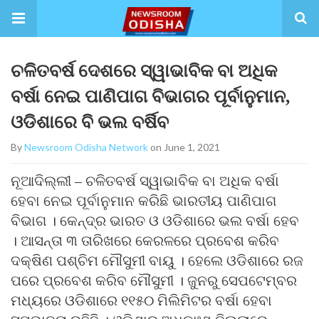
ଚଳିତବର୍ଷ ଦେଶରେ ସ୍ୱାଭାବିକ ବା ଅଧିକ
ବର୍ଷା ନେଇ ପାଣିପାଗ ବିଭାଗର ପୂର୍ବାନୁମାନ,
ଓଡିଶାରେ ବି ଭଲ ବର୍ଷିବ
By
Newsroom Odisha Network
on June 1, 2021
ନୂଆଦିଲ୍ଲୀ – ଚଳିତବର୍ଷ ସ୍ୱାଭାବିକ ବା ଅଧିକ ବର୍ଷା
ହେବା ନେଇ ପୂର୍ବାନୁମାନ କରିଛି ଭାରତୀୟ ପାଣିପାଗ
ବିଭାଗ । କେନ୍ଦ୍ର ଭାରତ ଓ ଓଡିଶାରେ ଭଲ ବର୍ଷା ହେବ
। ଆସନ୍ତା ୩ ତାରିଖରେ କେରଳରେ ପ୍ରବେଶ କରିବ
ଦକ୍ଷିଣ ପଶ୍ଚିମ ମୌସୁମୀ ବାୟୁ । ହେଲେ ଓଡିଶାରେ ରଜ
ପରେ ପ୍ରବେଶ କରିବ ମୌସୁମୀ । ଜୁନରୁ ସେପଟେମ୍ବର
ମଧ୍ୟରେ ଓଡିଶାରେ ୧୧୫୦ ମିଲିମିଟର ବର୍ଷା ହେବା