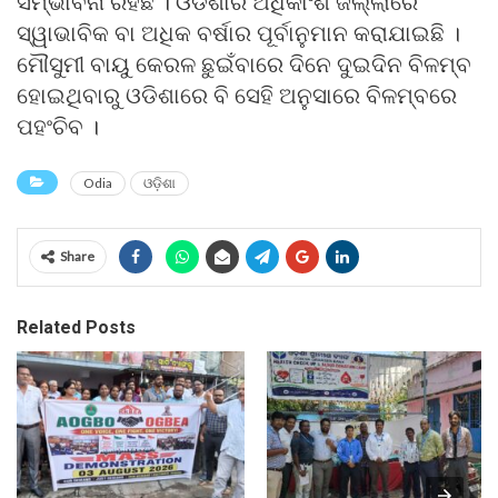
ସମ୍ଭାବନା ରହିଛି । ଓଡିଶାର ଅଧିକାଂଶ ଜିଲ୍ଲାରେ
ସ୍ୱାଭାବିକ ବା ଅଧିକ ବର୍ଷାର ପୂର୍ବାନୁମାନ କରାଯାଇଛି ।
ମୌସୁମୀ ବାୟୁ କେରଳ ଛୁଇଁବାରେ ଦିନେ ଦୁଇଦିନ ବିଳମ୍ବ
ହୋଇଥିବାରୁ ଓଡିଶାରେ ବି ସେହି ଅନୁସାରେ ବିଳମ୍ବରେ
ପହଂଚିବ ।
Odia
ଓଡ଼ିଶା
Share
Related Posts