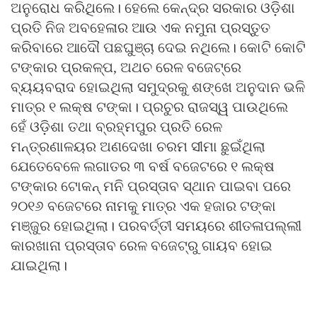
ଅନୁରୋଧ କରିଥିଲେ। ହେଲେ କେନ୍ଦ୍ର ସରକାର ଓଡ଼ିଶା
ପ୍ରତି ନିଜ ଅବହେଳାର ଆଉ ଏକ ନମୁନା ପ୍ରସ୍ତୁତ
କରିବାରେ ଆଦୌ ପଛଘୁଞ୍ଚା ଦେଇ ନଥିଲେ। କୋଟି କୋଟି
ଟଙ୍କାର ପ୍ରକଳ୍ପ, ଅଥଚ ରେଳ ବଜେଟ୍‌ରେ
ବ୍ୟୟବରାଦ ହୋଇଥିଲା ସମୁଦ୍ରକୁ ଶଙ୍ଖେ ଅନୁଦାନ ଭଳି
ମାତ୍ର ୧ ଲକ୍ଷ ଟଙ୍କା। ପ୍ରଚୁର ରାଜସ୍ୱ ପାଉଥିଲେ
ହେଁ ଓଡ଼ିଶା ତଥା ବ୍ରହ୍ମପୁର ପ୍ରତି ରେଳ
ମନ୍ତ୍ରଣାଳୟର ଅଣଦେଖା ଚରମ ସୀମା ଛୁଇଁଥିଲା
ଯେତେବେଳେ ଲଗାତର ୩ ବର୍ଷ ବଜେଟରେ ୧ ଲକ୍ଷ
ଟଙ୍କାର ଟୋକନ୍ ମନି ପ୍ରସ୍ତାବ ସ୍ଥାନ ପାଇବା ପରେ
୨୦୧୬ ବଜେଟରେ ନାମକୁ ମାତ୍ର ଏକ ହଜାର ଟଙ୍କା
ମଞ୍ଜୁର ହୋଇଥିଲା। ପରବର୍ତ୍ତୀ ସମୟରେ ଶୀତଳାପଲ୍ଲୀ
କାରଖାନା ପ୍ରସ୍ତାବ ରେଳ ବଜେଟ୍‌ରୁ ଗାୟବ ହୋଇ
ଯାଇଥିଲା।