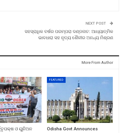
NEXT POST
ସହସ୍ରାଧିକ ବର୍ଷର ପରମ୍ପରା ଦଣ୍ଡନାଚ: ଆଧ୍ୟାତ୍ମିକ
ଭାବଧାରା ସହ ନୃତ୍ୟ ଶୈଳୀର ଅନନ୍ୟ ମିଶ୍ରଣ
More From Author
FEATURED
ତ୍ତୃପକ୍ଷ ଓ ୟୁନିଅନ
Odisha Govt Announces