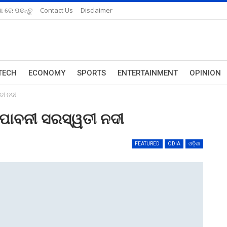
ଆ ରେ ପଢନ୍ତୁ
Contact Us
Disclaimer
TECH
ECONOMY
SPORTS
ENTERTAINMENT
OPINION
ତୀ ନଦୀ
ମ ପାବନୀ ସରସ୍ୱତୀ ନଦୀ
FEATURED
ODIA
ଓଡ଼ିଶା