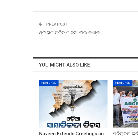
PREV POST
ଶ୍ରୀରାମ ଚରିତ ମାନସ: ବାଲ କାଣ୍ଡ
YOU MIGHT ALSO LIKE
FEATURED
FEATURED
Naveen Extends Greetings on
ପରିଚାଳନା କର୍