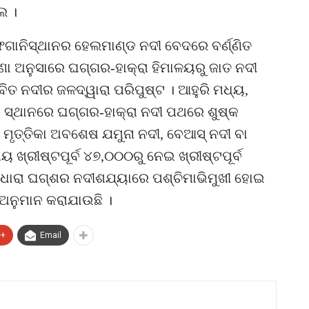
େ ।
ାନିସ୍ଥାନର ହେଲମାଣ୍ଡ ନଦୀ ବେଦରେ ବର୍ଣ୍ଣିତ
ା ଅନୁସାରେ ଘଗ୍ଗର-ହାକ୍ରା ହିମାଳୟରୁ ଜାତ ନଦୀ
ଳାବିତ ନଦୀର ଜଳଦ୍ୱାରା ପରିପୁଷ୍ଟ । ଆହୁରି ମଧ୍ୟ,
 ସ୍ଥାନରେ ଘଗ୍ଗର-ହାକ୍ରା ନଦୀ ପଥରେ ଶୁଷ୍କ
 ମୃତ୍ତିକା ଅବଶେଷ ଯମୁନା ନଦୀ, ବେଆସ୍ ନଦୀ ବା
ୟ ଖ୍ରୀଷ୍ଟପୂର୍ବ ୪୭,୦୦୦ରୁ ନେଇ ଖ୍ରୀଷ୍ଟପୂର୍ବ
ଧାରା ଘଗ୍ଶର ନଦୀଶଯ୍ୟାରେ ପଶ୍ଚିମାଭିମୁଖୀ ହୋଇ
ଅନୁମାନ କରାଯାଉଛି ।
e+
Email