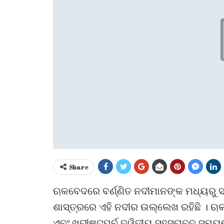
Share
ଋକବେଦରେ ବର୍ଣ୍ଣିତ ନଦୀମାନଙ୍କ ମଧ୍ୟରୁ ସ
ଶାସ୍ତ୍ରରେ ଏହି ନଦୀର ଉଲ୍ଲେଖ ରହିଛି । ଋ
ଏବଂ ଖ୍ରୀଷ୍ଟପୂର୍ବ ଦ୍ୱିତୀୟ ସହସ୍ରାବ୍ଦ 