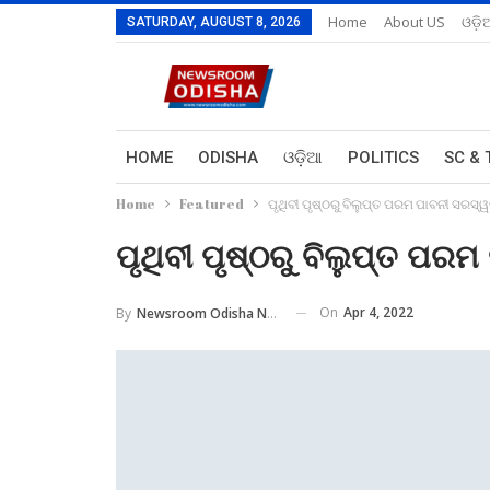
Home
About US
ଓଡ଼ି
SATURDAY, AUGUST 8, 2026
HOME
ODISHA
ଓଡ଼ିଆ
POLITICS
SC & 
Home
Featured
ପୃଥିବୀ ପୃଷ୍ଠରୁ ବିଲୁପ୍ତ ପରମ ପାବନୀ ସରସ୍ୱ
ପୃଥିବୀ ପୃଷ୍ଠରୁ ବିଲୁପ୍ତ ପର
On
Apr 4, 2022
By
Newsroom Odisha Network