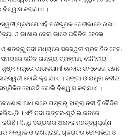
 ବିଶ୍ୱାସ କରାଯାଏ ।
ବୀ ସରସ୍ୱତୀ,ପ୍ରଥମେ ଏହି ନଦୀରୂପକ ଦେବୀଭାବେ ଉଭା
ବିଦ୍ୟା ଓ ଭାଷାର ଦେବୀ ଭାବେ ପରିଚିତା ହେଲେ ।
 ଓ ଶତଦ୍ରୁ ନଦୀ ମଧ୍ୟରେ ସରସ୍ୱତୀ ପ୍ରବାହିତ ହେବା
ତୀ ସମୟରେ ରଚିତ ତାଣ୍ଡ୍ୟ ବ୍ରହ୍ମଣ, ଜୈମିନୀୟ
 ଶୁଷ୍କ ମରୁରେ ପାତାଳଗାମୀ ହେବାର ଉଲ୍ଲେଖ ରହିଛି
ରସ୍ୱତୀ ବୋଲି କୁହାଯାଏ । ଗଙ୍ଗା ଓ ଯମୁନା ନଦୀର
ମ୍ମିଳିତ ହୋଇଛି ବୋଲି ବିଶ୍ୱାସ କରାଯାଏ ।
ବେଷଣାର ଆଧାରରେ ଘଗ୍ଗର୍-ହାକ୍ରା ନଦୀ ହିଁ ବୈଦିକ
ିଛନ୍ତି । ଏହି ନଦୀ ଉତ୍ତର-ପୂର୍ବ ଭାରତରେ
କରିଛି। ସିନ୍ଧୁ ସଭ୍ୟତାର ଅନେକ ମହତ୍ତ୍ୱପୂର୍ଣ୍ଣ
ର ବନୱାଳି ଓ ରାଖିଗ୍ରାହୀ, ଗୁଜରାଟର ଢୋଲାଭିରା ଓ