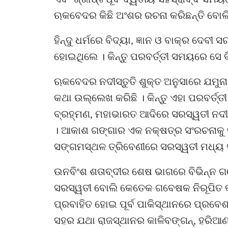
ଋକବେଦର କିଛି ଅଂଶର ରଚନା କରିଛନ୍ତି ବୋଲି
ହିନ୍ଦୁ ଧର୍ମରେ ବିଦ୍ୟା, ଜ୍ଞାନ ଓ ବାକ୍ର ଦେ
ହୋଇଥିଲେ । କିନ୍ତୁ ପରବର୍ତ୍ତୀ ସମୟରେ ସେ 
ଋକବେଦର ନଦୀସ୍ତୁତି ଶୁକ୍ତ ଅନୁସାରେ ଯମୁନା
କଥା ଉଲ୍ଲେଖ କରିଛି । କିନ୍ତୁ ଏହା ପରବର୍ତ୍
ବ୍ରହ୍ମଣ, ମହାଭାରତ ଆଦିରେ ସରସ୍ୱତୀ ନଦୀ
। ଆକାଶ ଗଙ୍ଗାର ଏକ ନକ୍ଷତ୍ର ସଂରଚନାକୁ ସ
ସଙ୍ଗମସ୍ଥଳ ତ୍ରିବେଣୀରେ ସରସ୍ୱତୀ ମଧ୍ୟ ସ
ଉନବିଂଶ ଶତାବ୍ଦୀର ଶେଷ ଭାଗରେ ବିଭିନ୍ନ ଗ
ସରସ୍ୱତୀ ବୋଲି କେତେକ ଗବେଷକ ନିରୂପିତ କର
ପ୍ରବାହିତ ହୋଇ ପୂର୍ବ ପାକିସ୍ଥାନରେ ପ୍ରବେଶ 
ସହର ଯଥା ରାଜସ୍ଥାନର କାଳିବଙ୍ଗନ୍, ହରିଆଣା