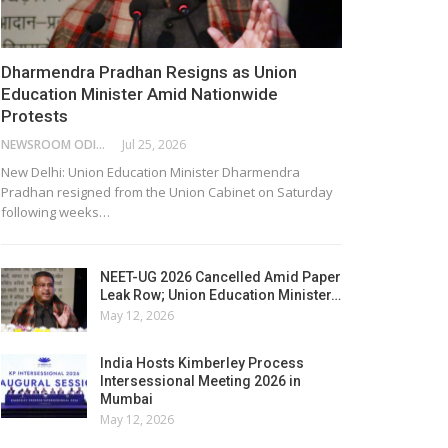
Dharmendra Pradhan Resigns as Union
Education Minister Amid Nationwide
Protests
NEWSROOM ODISHA NETWORK
Jul 25, 2026
New Delhi: Union Education Minister Dharmendra
Pradhan resigned from the Union Cabinet on Saturday
following weeks…
NEET-UG 2026 Cancelled Amid Paper
Leak Row; Union Education Minister…
May 12, 2026
India Hosts Kimberley Process
Intersessional Meeting 2026 in
Mumbai
May 12, 2026