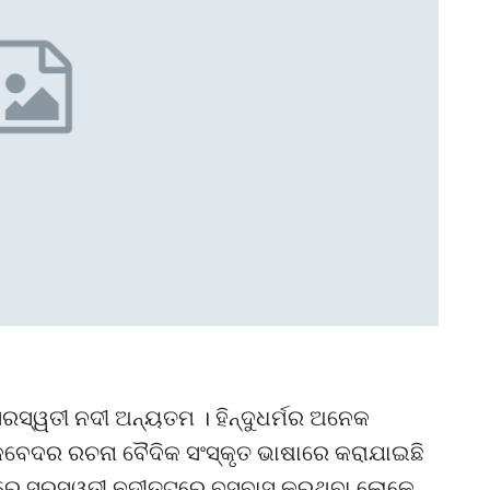
ରସ୍ୱତୀ ନଦୀ ଅନ୍ୟତମ । ହିନ୍ଦୁଧର୍ମର ଅନେକ
କବେଦର ରଚନା ବୈଦିକ ସଂସ୍କୃତ ଭାଷାରେ କରାଯାଇଛି
ସମୟରେ ସରସ୍ୱତୀ ନଦୀତଟରେ ବସବାସ କରୁଥିବା ଲୋକେ