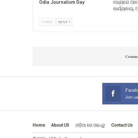
Odia Journalism Day
ମଧ୍ୟରେ ଆଲୋ
କାର୍ଯ୍ୟାଳୟ,
PREV
NEXT
Comme
Faceb
Join u
Home
About US
ଓଡ଼ିଆ ରେ ପଢନ୍ତୁ
Contact Us