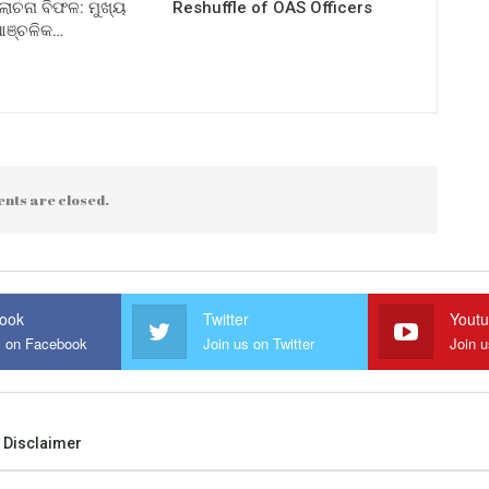
ଚନା ବିଫଳ: ମୁଖ୍ୟ
Reshuffle of OAS Officers
 ଆଞ୍ଚଳିକ…
nts are closed.
ook
Twitter
Yout
s on Facebook
Join us on Twitter
Join 
Disclaimer