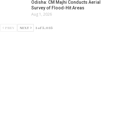
Odisha: CM Majhi Conducts Aerial
Survey of Flood-Hit Areas
Aug 1, 2026
PREV
NEXT
1 of 5,035