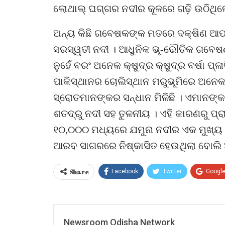
ଲୋଥାଲ୍ ଘଗ୍ଗର ନଦୀର କୂଳରେ ଗଢ଼ି ଉଠିଥିଲ
ଅନ୍ୟ କିଛି ଗବେଷକଙ୍କ ମତରେ ଦକ୍ଷିଣ ଆଫଗ
ସରସ୍ୱତୀ ନଦୀ । ଆଧୁନିକ ଭୂ-ଭୌତିକ ଗବେଷଣ
ନୁହେଁ ବରଂ ଅନେକ କ୍ଷୁଦ୍ର କ୍ଷୁଦ୍ର ବର୍ଷା ପ୍
ପାକିସ୍ଥାନର ଚୋଲିସ୍ଥାନ ମରୁଭୂମିରେ ଅନେକ
ସ୍ରୋତମାନଙ୍କର ସନ୍ଧାନ ମିଳିଛି । ଏମାନଙ୍କ
ଶତଦ୍ରୁ ନଦୀ ସହ ତୁଳନୀୟ । ଏହି କାରଣରୁ ପ୍ରା
୧୦,୦୦୦ ମଧ୍ୟରେ ଯମୁନା ନଦୀର ଏକ ମୁଖ୍ୟ 
ଆରବ ସାଗରରେ ନିଷ୍କାସିତ ହେଉଥିଲା ବୋଲି 
Share
Facebook
Twitter
Googl
Newsroom Odisha Network