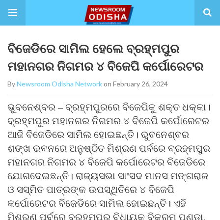
ବିଜେଡିରେ ସାମିଲ ହେଲେ ବ୍ରହ୍ମପୁର
ମହାନଗର ନିଗମର ୪ ବିଜେପି କର୍ପୋରେଟର
By
Newsroom Odisha Network
on February 26, 2024
ଭୁବନେଶ୍ବର – ବ୍ରହ୍ମପୁରରେ ବିଜେପିକୁ ଶକ୍ତ ଧକ୍କା।
ବ୍ରହ୍ମପୁର ମହାନଗର ନିଗମର ୪ ବିଜେପି କର୍ପୋରେଟର
ଆଜି ବିଜେଡିରେ ସାମିଲ ହୋଇଛନ୍ତି। ଭୁବନେଶ୍ବର
ଶଙ୍ଖ ଭବନରେ ଅନୁଷ୍ଠିତ ମିଶ୍ରଣ ପର୍ବରେ ବ୍ରହ୍ମପୁର
ମହାନଗର ନିଗମର ୪ ବିଜେପି କର୍ପୋରେଟର ବିଜେଡିରେ
ଯୋଗଦେଇଛନ୍ତି। ରାଜ୍ୟସଭା ସାଂସଦ ମାନସ ମଙ୍ଗରାଜ
ଓ ସସ୍ମିତ ପାତ୍ରଙ୍କ ଉପସ୍ଥିତିରେ ୪ ବିଜେପି
କର୍ପୋରେଟର ବିଜେଡିରେ ସାମିଲ ହୋଇଛନ୍ତି। ଏହି
ମିଶ୍ରଣ ପର୍ବରେ ବ୍ରହ୍ମପୁର ବିଧାୟକ ବିକ୍ରମ ପଣ୍ଡା,