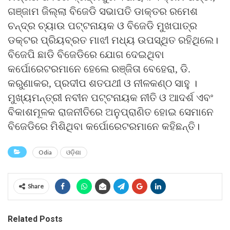
ଗଞ୍ଜାମ ଜିଲ୍ଲା ବିଜେଡି ସଭାପତି ଡାକ୍ତର ରମେଶ
ଚନ୍ଦ୍ର ଚ୍ୟାଉ ପଟ୍ଟନାୟକ ଓ ବିଜେଡି ମୁଖପାତ୍ର
ଡକ୍ଟର ପ୍ରିୟବ୍ରତ ମାଝୀ ମଧ୍ୟ ଉପସ୍ଥିତ ରହିଥିଲେ।
ବିଜେପି ଛାଡି ବିଜେଡିରେ ଯୋଗ ଦେଇଥିବା
କର୍ପୋରେଟରମାନେ ହେଲେ ରଞ୍ଜିତା ବେହେରା, ଡି.
କରୁଣାକର, ପ୍ରଦୀପ ଶତପଥୀ ଓ ନୀଳକଣ୍ଠ ସାହୁ ।
ମୁଖ୍ୟମନ୍ତ୍ରୀ ନବୀନ ପଟ୍ଟନାୟକ ନୀତି ଓ ଆଦର୍ଶ ଏବଂ
ବିକାଶମୂଳକ ରାଜନୀତିରେ ଅନୁପ୍ରାଣିତ ହୋଇ ସେମାନେ
ବିଜେଡିରେ ମିଶିଥିବା କର୍ପୋରେଟରମାନେ କହିଛନ୍ତି।
Odia
ଓଡ଼ିଶା
Share
Related Posts