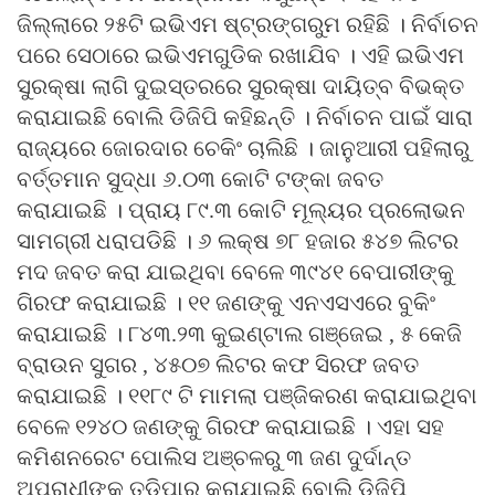
ଜିଲ୍ଲାରେ ୨୫ଟି ଇଭିଏମ ଷ୍ଟ୍ରଙ୍ଗରୁମ ରହିଛି । ନିର୍ବାଚନ
ପରେ ସେଠାରେ ଇଭିଏମଗୁଡିକ ରଖାଯିବ । ଏହି ଇଭିଏମ
ସୁରକ୍ଷା ଲାଗି ଦୁଇସ୍ତରରେ ସୁରକ୍ଷା ଦାୟିତ୍ବ ବିଭକ୍ତ
କରାଯାଇଛି ବୋଲି ଡିଜିପି କହିଛନ୍ତି । ନିର୍ବାଚନ ପାଇଁ ସାରା
ରାଜ୍ୟରେ ଜୋରଦାର ଚେକିଂ ଚାଲିଛି । ଜାନୁଆରୀ ପହିଲାରୁ
ବର୍ତ୍ତମାନ ସୁଦ୍ଧା ୬.୦୩ କୋଟି ଟଙ୍କା ଜବତ
କରାଯାଇଛି । ପ୍ରାୟ ୮୯.୩ କୋଟି ମୂଲ୍ୟର ପ୍ରଲୋଭନ
ସାମଗ୍ରୀ ଧରାପଡିଛି । ୬ ଲକ୍ଷ ୭୮ ହଜାର ୫୪୭ ଲିଟର
ମଦ ଜବତ କରା ଯାଇଥିବା ବେଳେ ୩୯୪୧ ବେପାରୀଙ୍କୁ
ଗିରଫ କରାଯାଇଛି । ୧୧ ଜଣଙ୍କୁ ଏନଏସଏରେ ବୁକିଂ
କରାଯାଇଛି । ୮୪୩.୨୩ କୁଇଣ୍ଟାଲ ଗଞ୍ଜେଇ , ୫ କେଜି
ବ୍ରାଉନ ସୁଗର , ୪୫୦୭ ଲିଟର କଫ ସିରଫ ଜବତ
କରାଯାଇଛି । ୧୧୮୯ ଟି ମାମଲା ପଞ୍ଜିକରଣ କରାଯାଇଥିବା
ବେଳେ ୧୨୪୦ ଜଣଙ୍କୁ ଗିରଫ କରାଯାଇଛି । ଏହା ସହ
କମିଶନରେଟ ପୋଲିସ ଅଞ୍ଚଳରୁ ୩ ଜଣ ଦୁର୍ଦାନ୍ତ
ଅପରାଧୀଙ୍କୁ ତଡିପାର କରାଯାଇଛି ବୋଲି ଡିଜିପି