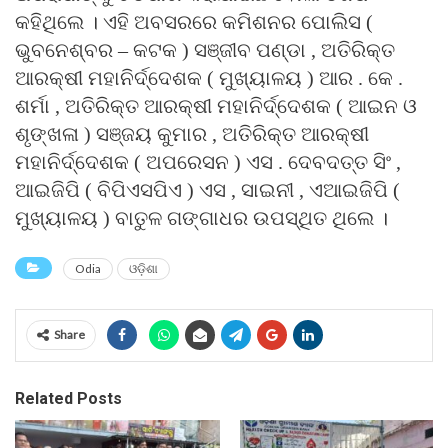
କହିଥିଲେ । ଏହି ଅବସରରେ କମିଶନର ପୋଲିସ (
ଭୁବନେଶ୍ବର – କଟକ ) ସଞ୍ଜୀବ ପଣ୍ଡା , ଅତିରିକ୍ତ
ଆରକ୍ଷୀ ମହାନିର୍ଦ୍ଦେଶକ ( ମୁଖ୍ୟାଳୟ ) ଆର . କେ .
ଶର୍ମା , ଅତିରିକ୍ତ ଆରକ୍ଷୀ ମହାନିର୍ଦ୍ଦେଶକ ( ଆଇନ ଓ
ଶୃଙ୍ଖଳା ) ସଞ୍ଜୟ କୁମାର , ଅତିରିକ୍ତ ଆରକ୍ଷୀ
ମହାନିର୍ଦ୍ଦେଶକ ( ଅପରେସନ ) ଏସ . ଦେବଦତ୍ତ ସିଂ ,
ଆଇଜିପି ( ବିପିଏସପିଏ ) ଏସ , ସାଇନୀ , ଏଆଇଜିପି (
ମୁଖ୍ୟାଳୟ ) ବାତୁଳ ଗଙ୍ଗାଧର ଉପସ୍ଥିତ ଥିଲେ ।
Odia
ଓଡ଼ିଶା
Share
Related Posts