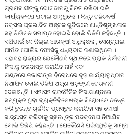
ଗ୍ରାମବାସୀଙ୍କୁ ଭୋଟଦାନରୁ ବିରତ ରଖିବା ଭଳି
କାର୍ଯ୍ୟକଳାପ ଘଟାଇ ଆସୁଥିଲେ । କିନ୍ତୁ ଚଳିତବର୍ଷ
ନକ୍ସଲ ପ୍ରଭାବିତ ଅଞ୍ଚଳ ଗୁଡିକରେ ଶାନ୍ତିଶୃଙ୍ଖଳାର
ସହ ନିର୍ବାଚନ ସମାପ୍ତ ହୋଇଛି ବୋଲି ଡିଜିପି କହିଛନ୍ତି ।
ଏଥ‌ିପାଇଁ ସେ ଜିଲ୍ଲା ଆରକ୍ଷୀ ଅଧିକ୍ଷକ , ସେଣ୍ଟ୍ରାଲ
ଆର୍ମଡ ପୋଲିସ ଫୋର୍ସକୁ ଧନ୍ୟବାଦ ଜଣାଇଥିଲେ ।
ଏହାସହ ରାଜ୍ୟର ଯେକୌଣସି ସ୍ଥାନରେ ପ୍ରାକ ନିର୍ବାଚନୀ
ହିଂସାକୁ ବରଦାସ୍ତ କରାଯିବ ନାହିଁ ଏବଂ
ଗଣ୍ଡଗୋଳକାରୀଙ୍କ ବିରୋଧରେ ଦୃଢ କାର୍ଯ୍ୟାନୁଷ୍ଠାନ
ନିଆଯିବ ବୋଲି ଡିଜିପି ଅରୁଣ ଷଡ଼ଙ୍ଗୀ ଚେତାବନୀ
ଦେଇଛନ୍ତି । ଏହାସହ ରାଜନୈତିକ ହିଂସାକାଣ୍ଡରେ
ସମ୍ପୃକ୍ତ ଥିବା ବ୍ୟକ୍ତିବିଶେଷଙ୍କ ବିରୋଧରେ ତଦନ୍ତ
କରି ତୁରନ୍ତ ଚାର୍ଜସିଟ ପ୍ରସ୍ତୁତ କରାଯିବା ସହ ଦୋଷୀ
ସାବ୍ୟସ୍ତ କରିବାକୁ ସ୍ଵତନ୍ତ୍ର ପଦକ୍ଷେପ ନିଆଯିବ
ବୋଲି ଡିଜିପି କହିଛନ୍ତି । ଯେକୌଣସି ପରିସ୍ଥିତିକୁ ସାମ୍ନା
କରିବାକୁ ରାଜ୍ୟ ପୋଲିସ ବାହିନୀ ସବୁବେଳେ ପ୍ରସ୍ତୁତ