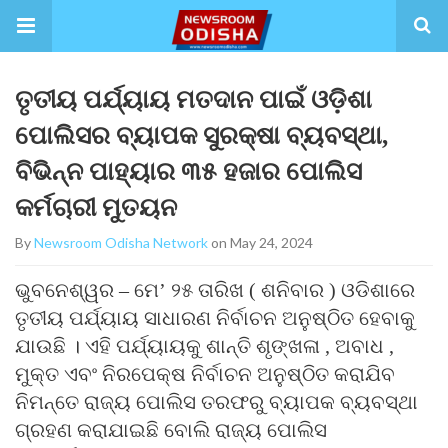
ତୃତୀୟ ପର୍ଯ୍ୟାୟ ମତଦାନ ପାଇଁ ଓଡ଼ିଶା
ପୋଲିସର ବ୍ୟାପକ ସୁରକ୍ଷା ବ୍ୟବସ୍ଥା,
ବିଭିନ୍ନ ପାହ୍ୟାର ୩୫ ହଜାର ପୋଲିସ
କର୍ମଚାରୀ ମୁତୟନ
By
Newsroom Odisha Network
on May 24, 2024
ଭୁବନେଶ୍ୱର – ମେ’ ୨୫ ତାରିଖ ( ଶନିବାର ) ଓଡିଶାରେ
ତୃତୀୟ ପର୍ଯ୍ୟାୟ ସାଧାରଣ ନିର୍ବାଚନ ଅନୁଷ୍ଠିତ ହେବାକୁ
ଯାଉଛି । ଏହି ପର୍ଯ୍ୟାୟକୁ ଶାନ୍ତି ଶୃଙ୍ଖଳା , ଅବାଧ ,
ମୁକ୍ତ ଏବଂ ନିରପେକ୍ଷ ନିର୍ବାଚନ ଅନୁଷ୍ଠିତ କରାଯିବ
ନିମନ୍ତେ ରାଜ୍ୟ ପୋଲିସ ତରଫରୁ ବ୍ୟାପକ ବ୍ୟବସ୍ଥା
ଗ୍ରହଣ କରାଯାଇଛି ବୋଲି ରାଜ୍ୟ ପୋଲିସ