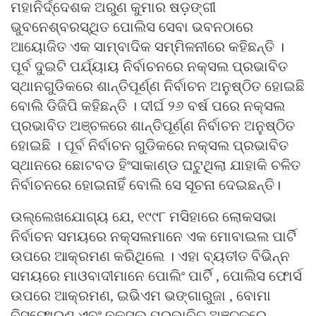
ମହାନିର୍ଦ୍ଦେଶକ ଅରୁଣ କୁମାର ଷଡ଼ଙ୍ଗୀ
ଭୁବନେଶ୍ବରସ୍ଥିତ ପୋଲିସ ସେବା ଭବନଠାରେ
ଆୟୋଜିତ ଏକ ସାମ୍ବାଦିକ ସମ୍ମିଳନୀରେ କହିଛନ୍ତି ।
ପୂର୍ବ ଦୁଇଟି ପର୍ଯ୍ୟାୟ ନିର୍ବାଚନରେ ନକ୍ସଲ ପ୍ରଭାବିତ
ସ୍ଥାନଗୁଡିକରେ ଶାନ୍ତିପୂର୍ଣ୍ଣ ନିର୍ବାଚନ ଅନୁଷ୍ଠିତ ହୋଇଛି
ବୋଲି ଡିଜିପି କହିଛନ୍ତି । ଦୀର୍ଘ ୨୬ ବର୍ଷ ପରେ ନକ୍ସଲ
ପ୍ରଭାବିତ ଅଞ୍ଚଳରେ ଶାନ୍ତିପୂର୍ଣ୍ଣ ନିର୍ବାଚନ ଅନୁଷ୍ଠିତ
ହୋଇଛି । ପୂର୍ବ ନିର୍ବାଚନ ଗୁଡିକରେ ନକ୍ସଲ ପ୍ରଭାବିତ
ସ୍ଥାନରେ ଛୋଟବଡ ହିଂସାକାଣ୍ଡ ଘଟୁଥିଲା ଯାହାକି ଚଳିତ
ନିର୍ବାଚନରେ ହୋଇନାହିଁ ବୋଲି ସେ ସୂଚନା ଦେଇଛନ୍ତି।
ଉଲ୍ଲେଖଯୋଗ୍ୟ ଯେ, ୧୯୯୮ ମସିହାରେ ଲୋକସଭା
ନିର୍ବାଚନ ସମୟରେ ନକ୍ସଲମାନେ ଏକ ମୋବାଇଲ ପାର୍ଟି
ଉପରେ ଆକ୍ରମଣ କରିଥିଲେ । ଏହା ବ୍ୟତୀତ ବିଭିନ୍ନ
ସମୟରେ ମାଓବାଦୀମାନେ ପୋଲିଂ ପାର୍ଟି , ପୋଲିସ ଫୋର୍ସ
ଉପରେ ଆକ୍ରମଣ, ଇଭିଏମ ଭଙ୍ଗାରୁଜା , ବୋମା
ବିସ୍ଫୋରଣ ଏବଂ ନକ୍ସଲ ପ୍ରଭାବିତ ଅଞ୍ଚଳରେ