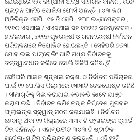
ଯେଉଁଥିରେ ୧୨୧ କମ୍ପାନୀ ଅର୍ଦ୍ଧ ସାମରିକ ବାହିନୀ , ୧୦୬
ପ୍ଲାଟୁନ ଆର୍ମଡ ପୋଲିସ ଫୋର୍ସ ଅଛନ୍ତି । ୪୩ ଜଣ
ଅତିରିକ୍ତ ଏସପି , ୯୫ ଡିଏସପି , ୨୩୮ ଇନ୍ସପେକ୍ଟର ,
୨୧୬୦ ଏସଆଇ / ଏଏସଆଇ ସହ ୧୦୨୧୨ କନଷ୍ଟେବଳ /
ହାବିଲଦାର , ୭୧୧୭ ଗୃହରକ୍ଷୀ ଓ ଗ୍ରାମରକ୍ଷୀ ନିର୍ବାଚନ
ପରିଚାଳନାରେ ନିୟୋଜିତ ହୋଇଛନ୍ତି । ସେହିପରି ୭୬୩
ମୋବାଇଲ ପାଟ୍ରୋଲିଂ ପାର୍ଟି ମଧ୍ଯ ନିର୍ବାଚନକୁ
ତତ୍ତ୍ୱାବଧାନ କରିବେ ବୋଲି ଡିଜିପି କହିଛନ୍ତି ।
ସେହିପରି ଆଇନ ଶୃଙ୍ଖଳା ରକ୍ଷା ଓ ନିର୍ବାଚନ ପରିଚାଳନା
ପାଇଁ ୧୨ ପୋଲିସ ଜିଲ୍ଲାରେ ୧୩୩ଟି ଚେକପୋଷ୍ଟ ରହିଛି
। ସୀମାଗୁଡିକୁ ସିଲ କରାଯାଇ କଡାକଡି ଭାବେ ଯାଞ୍ଚ
କରାଯାଉଛି । ନିର୍ବାଚନ କମିଶନଙ୍କ ନିର୍ଦ୍ଦେଶ ମୁତାବକ
ଫ୍ଲାଇଙ୍ଗ ସ୍କ୍ୱାଡ୍ ଗଠନ କରାଯାଇଛି । ନିର୍ବାଚନ
ହେବାକୁ ଥ‌ିବା ୧୨ ଜିଲ୍ଲାରେ ୩୩୧ ଟି ଫ୍ଲାଇଙ୍ଗ ସ୍କାର୍ଡ
ଟିମ ରହିଛନ୍ତି । ଏହାବ୍ୟତୀତ ୩୪୩ ଟି ଷ୍ଟାଟିକ
ସର୍ଭେଲାନ୍ସ ଟିମ ପରିଭ୍ରମଣ କରୁଛନ୍ତି । ଏହି ୧୨ଟି