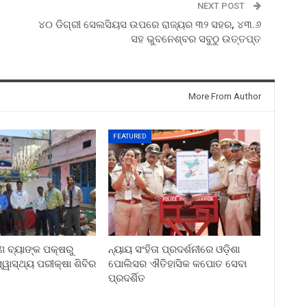
NEXT POST
୪୦ ଡିଗ୍ରୀ ସେଲସିୟସ ଉପରେ ରାଜ୍ୟର ୩୨ ସହର, ୪୩.୬
ସହ ଭୁବନେଶ୍ବର ସବୁଠୁ ଉତ୍ତପ୍ତ
More From Author
FEATURED
ୀଣ ବ୍ୟାଙ୍କ ପକ୍ଷରୁ
ନ୍ୟାୟ ସଂହିତା ପ୍ରଦର୍ଶନୀରେ ଓଡ଼ିଶା
ୱାସ୍ଥ୍ୟ ପରୀକ୍ଷା ଶିବିର
ପୋଲିସର ଐତିହାସିକ କପୋତ ସେବା
ପ୍ରଦର୍ଶିତ