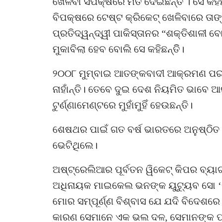
ଖେଳିବା ସପକ୍ଷରେ ମତ ଦେଇଛନ୍ତି । ସେ କହିଛ
ବିପକ୍ଷରେ ଟେଷ୍ଟ କ୍ରିକେଟ୍ ଖେଳିବାରେ ତାଙ୍
ପ୍ରତିଦ୍ୱନ୍ଦ୍ୱୀ ପାକିସ୍ତାନର “ଶକ୍ତିଶାଳୀ
ମୁକାବିଲା ହେବ ବୋଲି ସେ କହିଛନ୍ତିି।
୨୦୦୮ ମୁମ୍ବାଇ ଆତଙ୍କବାଦୀ ଆକ୍ରମଣ ପରଠୁ 
ନାହାଁନ୍ତି। ତେବେ ଦୁଇ ଦେଶ ନିୟମିତ ଭାବେ ଆ
ଟୁର୍ଣ୍ଣାମେଣ୍ଟରେ ମୁହାଁମୁହିଁ ହେଉଛନ୍ତି।
ଶେଷଥର ପାଇଁ ଗତ ବର୍ଷ ଭାରତରେ ଅନୁଷ୍ଠିତ
ଭେଟିଥିଲେ।
ଅଷ୍ଟ୍ରେଲିଆର ପୂର୍ବତନ ୱିକେଟ୍ କିପର ବ୍ୟା
ଅଧିନାୟକ ମାଇକେଲ ଭନଙ୍କ ୟୁଟ୍ୟୁବ ସୋ ‘କ
ମୋର ସମ୍ପୂର୍ଣ୍ଣ ବିଶ୍ବାସ ଯେ ଯଦି ବିଦେଶର
କାରଣ ସେମାନେ ଏକ ଭଲ ଦଳ, ସେମାନଙ୍କ ପ