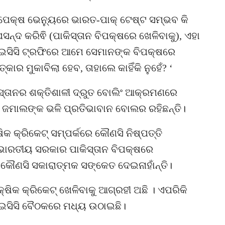
ପେକ୍ଷ ଭେନ୍ୟୁରେ ଭାରତ-ପାକ୍ ଟେଷ୍ଟ ସମ୍ଭବ କି
ପସନ୍ଦ କରିଵି (ପାକିସ୍ତାନ ବିପକ୍ଷରେ ଖେଳିବାକୁ), ଏହା
ଇସିସି ଟ୍ରଫିରେ ଆମେ ସେମାନଙ୍କ ବିପକ୍ଷରେ
୍କାର ମୁକାବିଲା ହେବ, ତାହାଲେ କାହିଁକି ନୁହେଁ? ‘
କିସ୍ତାନର ଶକ୍ତିଶାଳୀ ଦ୍ରୁତ ବୋଲିଂ ଆକ୍ରମଣରେ
ୀର ଜମାଲଙ୍କ ଭଳି ପ୍ରତିଭାବାନ ବୋଲର ରହିଛନ୍ତି।
ଷିକ କ୍ରିକେଟ୍ ସମ୍ପର୍କରେ କୌଣସି ନିଷ୍ପତ୍ତି
 ଭାରତୀୟ ସରକାର ପାକିସ୍ତାନ ବିପକ୍ଷରେ
୍ତ କୌଣସି ସକାରାତ୍ମକ ସଙ୍କେତ ଦେଇନାହାଁନ୍ତି।
ଷିକ କ୍ରିକେଟ୍ ଖେଳିବାକୁ ଆଗ୍ରହୀ ଅଛି । ଏପରିକି
ଆଇସିସି ବୈଠକରେ ମଧ୍ୟ ଉଠାଇଛି।