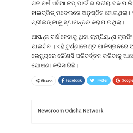
ଗତ ବର୍ଷ ଏସିଆ କପ୍ ପାଇଁ ଭାରତୀୟ ଦଳ ପାକି
ହାଇବ୍ରିଡ୍ ମଡେଲରେ ଅନୁଷ୍ଠିତ ହୋଇଥିଲା। ପା
ଶ୍ରୀଲଙ୍କାକୁ ସ୍ଥାନାନ୍ତର କରାଯାଇଥିଲା।
ଆସନ୍ତା ବର୍ଷ ହେବାକୁ ଥିବା ଚାମ୍ପିୟନ୍ସ 
ପାଲଟିବ । ଏହି ଟୁର୍ଣ୍ଣାମେଣ୍ଟ ପାକିସ୍ତାନରେ 
ଭେନ୍ୟୁରେ କୌଣସି ପରିବର୍ତ୍ତନ କରିବାକୁ ଆମେ ର
ଘୋଷଣା କରିସାରିଛି।
Share
Facebook
Twitter
Googl
Newsroom Odisha Network