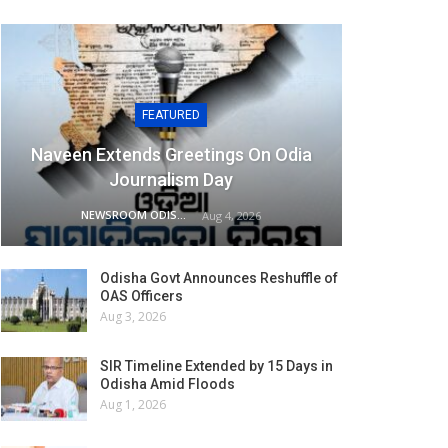
FEATURED
Naveen Extends Greetings On Odia
Journalism Day
NEWSROOM ODISHA NETWORK
Aug 4, 2026
Odisha Govt Announces Reshuffle of
OAS Officers
Aug 3, 2026
SIR Timeline Extended by 15 Days in
Odisha Amid Floods
Aug 1, 2026