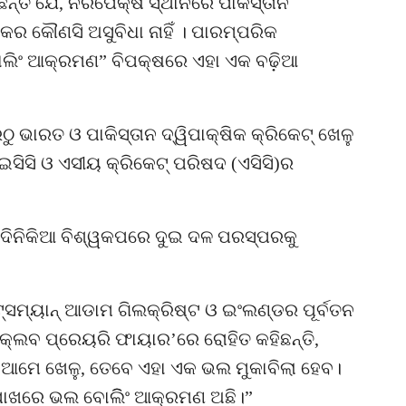
ନ୍ତି ଯେ, ନିରପେକ୍ଷ ସ୍ଥାନରେ ପାକିସ୍ତାନ
କର କୌଣସି ଅସୁବିଧା ନାହିଁ । ପାରମ୍ପରିକ
 ବୋଲିଂ ଆକ୍ରମଣ” ବିପକ୍ଷରେ ଏହା ଏକ ବଢ଼ିଆ
ଭାରତ ଓ ପାକିସ୍ତାନ ଦ୍ୱିପାକ୍ଷିକ କ୍ରିକେଟ୍ ଖେଳୁ
ଇସିସି ଓ ଏସୀୟ କ୍ରିକେଟ୍ ପରିଷଦ (ଏସିସି)ର
 ଦିନିକିଆ ବିଶ୍ୱକପରେ ଦୁଇ ଦଳ ପରସ୍ପରକୁ
ଟ୍ସମ୍ୟାନ୍ ଆଡାମ ଗିଲକ୍ରିଷ୍ଟ ଓ ଇଂଲଣ୍ଡର ପୂର୍ବତନ
୍ଲବ ପ୍ରେୟରି ଫାୟାର’ରେ ରୋହିତ କହିଛନ୍ତି,
େ ଆମେ ଖେଳୁ, ତେବେ ଏହା ଏକ ଭଲ ମୁକାବିଲା ହେବ।
ାଖରେ ଭଲ ବୋଲିିଂ ଆକ୍ରମଣ ଅଛି।”