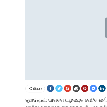
Share
ନୂଆଦିଲ୍ଲୀ: ଭାରତର ଅଧିନାୟକ ରୋହିତ ଶର୍ମା 