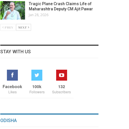
Tragic Plane Crash Claims Life of
Maharashtra Deputy CM Ajit Pawar
Jan 28, 2026
PREV
NEXT
STAY WITH US
Facebook
100k
132
Likes
Followers
Subscribers
ODISHA