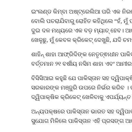
ଇଂଲଣ୍ଡ କିମ୍ବା ଅଷ୍ଟ୍ରେଲିଆ ପରି ଏକ ନିର
ବୋଲି ପଚରାଯିବାରୁ ରୋହିତ କହିଥିଲେ “ହଁ, ମୁଁ 
ଦୁଇ ଦଳ ମଧ୍ୟରେ ଏକ ବଡ଼ ମ୍ୟାଚ୍ ହେବ। ଆ
ଖେଳୁଛୁ, ମୁଁ କେବଳ କ୍ରିକେଟ୍ ଦେଖୁଛି, ଯଦି ଚମତ
ଶାହିନ୍ ଶାହା ଆଫ୍ରିଦିଙ୍କ ନେତୃତ୍ଵାଧୀନ ପା
ବର୍ତ୍ତମାନ ୨୧ ବର୍ଷୀୟ ନସିମ ଶାହା ଏବଂ ଆମ
ବିସିସିଆଇ କହୁଛି ଯେ ପାକିସ୍ତାନ ସହ ଦ୍ୱିପାକ୍
ସରକାରଙ୍କ ମଞ୍ଜୁରି ଉପରେ ନିର୍ଭର କରିବ ।
ଦ୍ୱିପାକ୍ଷିକ କ୍ରିକେଟ୍ ଖେଳିବାକୁ ଏପର୍ଯ୍ୟନ
ଅନ୍ୟପକ୍ଷରେ ପାକିସ୍ତାନ ଭାରତ ସହ ଦ୍ୱିପାକ୍
ସୁଯୋଗ ମିଳିଲେ ପାକିସ୍ତାନ ଏହି ପ୍ରସଙ୍ଗ 