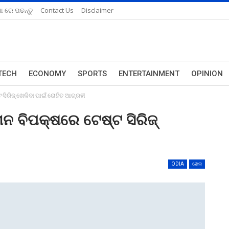
ଆ ରେ ପଢନ୍ତୁ
Contact Us
Disclaimer
TECH
ECONOMY
SPORTS
ENTERTAINMENT
OPINION
 ସିରିଜ୍ ଖେଳିବା ପାଇଁ ରୋହିତ ଆଗ୍ରହୀ
ାନ ବିପକ୍ଷରେ ଟେଷ୍ଟ ସିରିଜ୍
ODIA
ଖେଳ