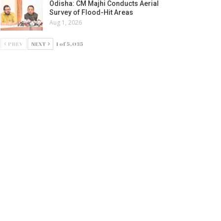
Odisha: CM Majhi Conducts Aerial
Survey of Flood-Hit Areas
Aug 1, 2026
PREV
NEXT
1 of 5,035