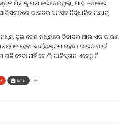
ସ୍ତାନ ଯିବାକୁ ମନା କରିଦେଇଥିଲା, ଯାହା ଶେଷରେ
କିସ୍ତାନରେ ଭାରତର ସମସ୍ତ ନିର୍ଦ୍ଧାରିତ ମ୍ୟାଚ୍
ଟ୍ରଫି ମଧ୍ୟ ଦୁଇ ଦେଶ ମଧ୍ୟରେ ବିବାଦର ଆଉ ଏକ କାରଣ
ଅନୁଷ୍ଠିତ ହେବା କାର୍ଯ୍ୟକ୍ରମ ରହିଛି। ଭାରତ ପାଇଁ
ାଜି ହେବୀ ନାହିଁ ବୋଲି ପାକିସ୍ତାନ ଏବେଠୁ ହିଁ
e+
Email