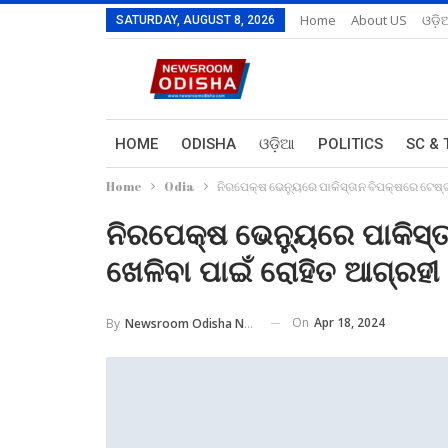
Home
About US
ଓଡ଼ି
SATURDAY, AUGUST 8, 2026
HOME
ODISHA
ଓଡ଼ିଆ
POLITICS
SC & 
Home
Odia
ନିରପେକ୍ଷ ଭେନ୍ୟୁରେ ପାକିସ୍ତାନ ବିପକ୍ଷରେ ଟେଷ୍ଟ
ନିରପେକ୍ଷ ଭେନ୍ୟୁରେ ପାକିସ୍ତ
ଖେଳିବା ପାଇଁ ରୋହିତ ଆଗ୍ରହୀ
On
Apr 18, 2024
By
Newsroom Odisha Network