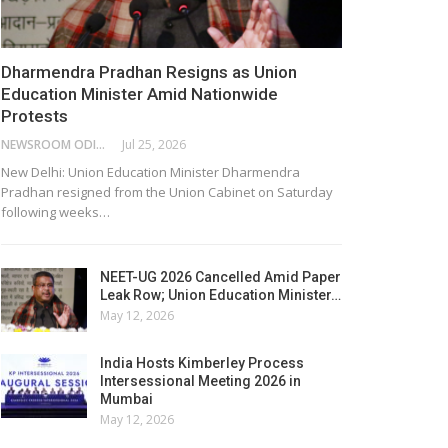
Dharmendra Pradhan Resigns as Union
Education Minister Amid Nationwide
Protests
NEWSROOM ODISHA NETWORK
Jul 25, 2026
New Delhi: Union Education Minister Dharmendra
Pradhan resigned from the Union Cabinet on Saturday
following weeks…
NEET-UG 2026 Cancelled Amid Paper
Leak Row; Union Education Minister…
May 12, 2026
India Hosts Kimberley Process
Intersessional Meeting 2026 in
Mumbai
May 12, 2026