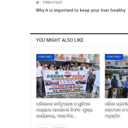
PREV POST
Why it is important to keep your liver healthy
YOU MIGHT ALSO LIKE
FEATURED
FEATURED
ପରିଚାଳନା କର୍ତ୍ତୃପକ୍ଷ ଓ ୟୁନିଅନ
ଓଡ଼ିଶା ଗ୍ରାମ
ମଧ୍ୟରେ ଆଲୋଚନା ବିଫଳ: ମୁଖ୍ୟ
ରକ୍ତଦାନ ଓ ସ୍
କାର୍ଯ୍ୟାଳୟ, ଆଞ୍ଚଳିକ…
ଅନୁଷ୍ଠିତ