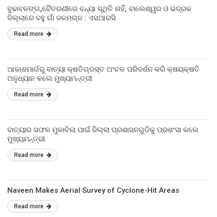
ବୁଢାବଳଙ୍ଗ,ବୈତରଣୀରେ ବନ୍ୟା ସ୍ଥିତି ନାହିଁ, ବାଲେଶ୍ୱର ଓ ଭଦ୍ରକ
ଜିଲ୍ଲାରେ ବହୁ ଗାଁ ଜଳମଗ୍ନ : ଏସଆରସି
Read more
ଆକାଶମାର୍ଗରୁ ବାତ୍ୟା କ୍ଷତିଗ୍ରସ୍ତ ଅଂଚଳ ପରିଦର୍ଶନ କରି କ୍ଷୟକ୍ଷତି
ଅନୁଧ୍ୟାନ କଲେ ମୁଖ୍ୟମନ୍ତ୍ରୀ
Read more
ବାତ୍ୟାର ସଫଳ ମୁକାବିଲା ପାଇଁ ଜିଲ୍ଲା ପ୍ରଶାସନଗୁଡିକୁ ପ୍ରଶଂସା କଲେ
ମୁଖ୍ୟମନ୍ତ୍ରୀ
Read more
Naveen Makes Aerial Survey of Cyclone-Hit Areas
Read more