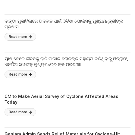
ବାତ୍ୟା ମୁକାବିଲାରେ ଅବଦାନ ପାଇଁ ଓଡିଶା ପୋଲିସକୁ ମୁଖ୍ୟମନ୍ତ୍ରୀଙ୍କ
ପ୍ରଶଂସା
Read more
ୟାଶ୍ ବେଳେ ଜୀବନକୁ ବାଜି ଲଗାଇ ଲୋକଙ୍କ ସହାୟତା କରିଥିବାରୁ ଓଡ୍ରାଫ,
ଏନଡିଆରଏଫ୍‌କୁ ମୁଖ୍ୟମନ୍ତ୍ରୀଙ୍କ ପ୍ରଶଂସା
Read more
CM to Make Aerial Survey of Cyclone Affected Areas
Today
Read more
Ganjam Admin Sends Relief Materials for Cyclone-Hit