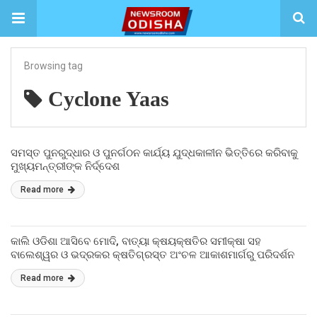
Browsing tag
Cyclone Yaas
ସମସ୍ତ ପୁନରୁଦ୍ଧାର ଓ ପୁନର୍ଗଠନ କାର୍ଯ୍ୟ ଯୁଦ୍ଧକାଳୀନ ଭିତ୍ତିରେ କରିବାକୁ
ମୁଖ୍ୟମନ୍ତ୍ରୀଙ୍କ ନିର୍ଦ୍ଦେଶ
Read more
କାଲି ଓଡିଶା ଆସିବେ ମୋଦି, ବାତ୍ୟା କ୍ଷୟକ୍ଷତିର ସମୀକ୍ଷା ସହ
ବାଲେଶ୍ୱର ଓ ଭଦ୍ରକର କ୍ଷତିଗ୍ରସ୍ତ ଅଂଚଳ ଆକାଶମାର୍ଗରୁ ପରିଦର୍ଶନ
Read more