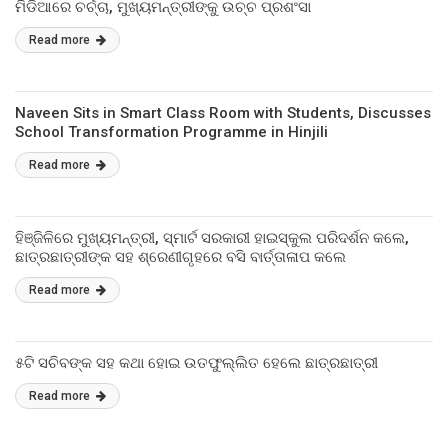
ମିଡିଆରେ ଚର୍ଚ୍ଚା, ମୁଖ୍ୟମନ୍ତ୍ରୀଙ୍କୁ ଉଚ୍ଚ ପ୍ରଶଂସା
Read more
Naveen Sits in Smart Class Room with Students, Discusses
School Transformation Programme in Hinjili
Read more
ହିଞ୍ଜିଳିରେ ମୁଖ୍ୟମନ୍ତ୍ରୀ, ସ୍ମାର୍ଟ ସରକାରୀ ହାଇସ୍କୁଲ ପରିଦର୍ଶନ କଲେ,
ଛାତ୍ରଛାତ୍ରୀଙ୍କ ସହ ଶ୍ରେଣୀଗୃହରେ ବସି ବାର୍ତ୍ତାଳାପ କଲେ
Read more
୫ଟି ସଚିବଙ୍କ ସହ କଥା ହୋଇ ଉତଫୁଲ୍ଲିତ ହେଲେ ଛାତ୍ରଛାତ୍ରୀ
Read more