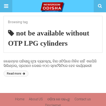
Browsing tag
not be available without
OTP LPG cylinders
ନଭେମ୍ବର ପହିଲାରୁ ନୂଆ ବ୍ୟବସ୍ଥା, ବିନା ଓଟିପିରେ ମିଳିବ ନାହିଁ ଏଲପିଜି
ସିଲିଣ୍ଡର, ପ୍ରଥମେ ଦେଶର ୧୦୦ ସ୍ମାର୍ଟସିଟିରେ ହେବ କାର୍ଯ୍ୟକାରୀ
Read more
Home
About US
ଓଡ଼ିଆ ରେ ପଢନ୍ତୁ
Contact us
Disclaimer