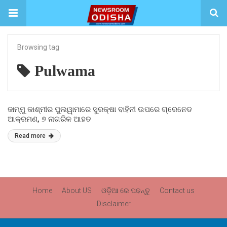
Browsing tag
Pulwama
ଜାମ୍ମୁ କାଶ୍ମୀର ପୁଲୱାମାରେ ସୁରକ୍ଷା ବାହିନୀ ଉପରେ ଗ୍ରେନେଡ
ଆକ୍ରମଣ, ୭ ନାଗରିକ ଆହତ
Read more
Home
About US
ଓଡ଼ିଆ ରେ ପଢନ୍ତୁ
Contact us
Disclaimer