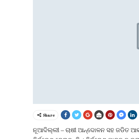
Share
ନୂଆଦିଲ୍ଲୀ – ଚାଷୀ ଆନ୍ଦୋଳନ ସହ ଜଡିତ ଆକା