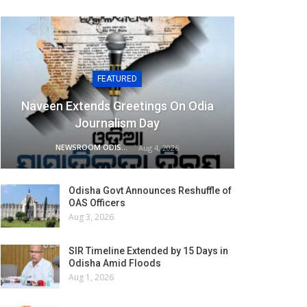
FEATURED
Naveen Extends Greetings On Odia
Journalism Day
NEWSROOM ODISHA NETWORK
Aug 4, 2026
Odisha Govt Announces Reshuffle of
OAS Officers
Aug 3, 2026
SIR Timeline Extended by 15 Days in
Odisha Amid Floods
Aug 1, 2026