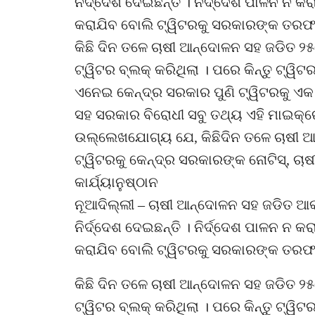
ନିର୍ଦ୍ଦେଶ ଦେଇଛନ୍ତି । ନିର୍ଦ୍ଦେଶ ପାଳନ ନ 
କରାଯିବ ବୋଲି ଟ୍ୱିଟରକୁ ସରକାରଙ୍କ ତରଫରୁ
କିଛି ଦିନ ତଳେ ଚାଷୀ ଆନ୍ଦୋଳନ ସହ ଜଡିତ ୨
ଟ୍ୱିଟର ବ୍ଲକ୍ କରିଥିଲା । ପରେ କିନ୍ତୁ ଟ୍ୱ
ଏନେଇ କେନ୍ଦ୍ର ସରକାର ପୁଣି ଟ୍ୱିଟରକୁ ଏକ 
ସହ ସରକାର ବିରୋଧୀ ସବୁ ତଥ୍ୟ ଏହି ମାଇକ୍ରୋବ
ଉଲ୍ଲେଖଯୋଗ୍ୟ ଯେ, କିଛିଦିନ ତଳେ ଚାଷୀ 
ଟ୍ୱିଟରକୁ କେନ୍ଦ୍ର ସରକାରଙ୍କ ନୋଟିସ୍‌, 
କାର୍ଯ୍ୟାନୁଷ୍ଠାନ
ନୂଆଦିଲ୍ଲୀ – ଚାଷୀ ଆନ୍ଦୋଳନ ସହ ଜଡିତ ଆକା
ନିର୍ଦ୍ଦେଶ ଦେଇଛନ୍ତି । ନିର୍ଦ୍ଦେଶ ପାଳନ ନ 
କରାଯିବ ବୋଲି ଟ୍ୱିଟରକୁ ସରକାରଙ୍କ ତରଫରୁ
କିଛି ଦିନ ତଳେ ଚାଷୀ ଆନ୍ଦୋଳନ ସହ ଜଡିତ ୨
ଟ୍ୱିଟର ବ୍ଲକ୍ କରିଥିଲା । ପରେ କିନ୍ତୁ ଟ୍ୱ