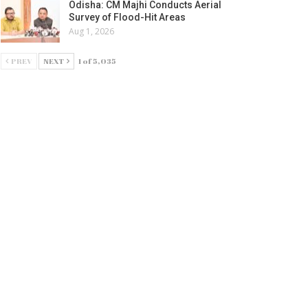
Odisha: CM Majhi Conducts Aerial
Survey of Flood-Hit Areas
Aug 1, 2026
PREV
NEXT
1 of 5,035