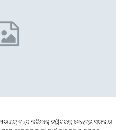
ଉଣ୍ଟ୍ ବନ୍ଦ କରିବାକୁ ଟ୍ୱିଟରକୁ କେନ୍ଦ୍ର ସରକାର