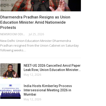
Dharmendra Pradhan Resigns as Union
Education Minister Amid Nationwide
Protests
NEWSROOM ODISHA NETWORK
Jul 25, 2026
New Delhi: Union Education Minister Dharmendra
Pradhan resigned from the Union Cabinet on Saturday
following weeks…
NEET-UG 2026 Cancelled Amid Paper
Leak Row; Union Education Minister…
May 12, 2026
India Hosts Kimberley Process
Intersessional Meeting 2026 in
Mumbai
May 12, 2026