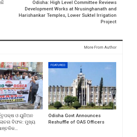
ଛି
Odisha: High Level Committee Reviews
Development Works at Nrusinghanath and
Harishankar Temples, Lower Suktel Irrigation
Project
More From Author
FEATURED
ତ୍ତୃପକ୍ଷ ଓ ୟୁନିଅନ
Odisha Govt Announces
ଚନା ବିଫଳ: ମୁଖ୍ୟ
Reshuffle of OAS Officers
 ଆଞ୍ଚଳିକ…