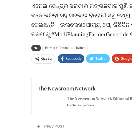
ଏନେଇ କେନ୍ଦ୍ର ସରକାର ମଙ୍ଗଳବାର ପୁଣି ଟ୍
ବନ୍ଦ କରିବା ସହ ସରକାର ବିରୋଧୀ ସବୁ ତଥ୍ୟ ଏ
ଦେଇଛନ୍ତି । ଉଲ୍ଲେଖଯୋଗ୍ୟ ଯେ, କିଛିଦିନ
ତରଫରୁ #ModiPlanningFarmerGenocide ଟ
Farmers' Protest
Twitter
Share
Facebook
Twitter
Googl
The Newsroom Network
The Newsroom Network Editorial B
to the readers.
PREV POST