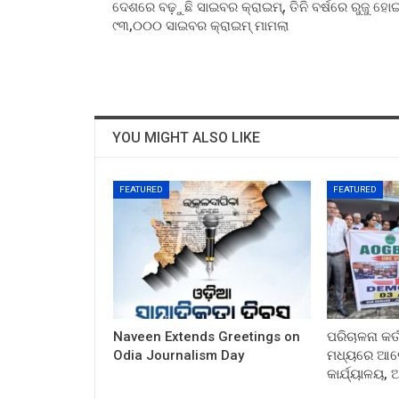
ଦେଶରେ ବଢ଼ୁଛି ସାଇବର କ୍ରାଇମ୍‌, ତିନି ବର୍ଷରେ ରୁଜୁ ହୋଇ
୯୩,୦୦୦ ସାଇବର କ୍ରାଇମ୍ ମାମଲା
YOU MIGHT ALSO LIKE
FEATURED
FEATURED
Naveen Extends Greetings on
ପରିଚାଳନା କର୍
Odia Journalism Day
ମଧ୍ୟରେ ଆଲୋ
କାର୍ଯ୍ୟାଳୟ,