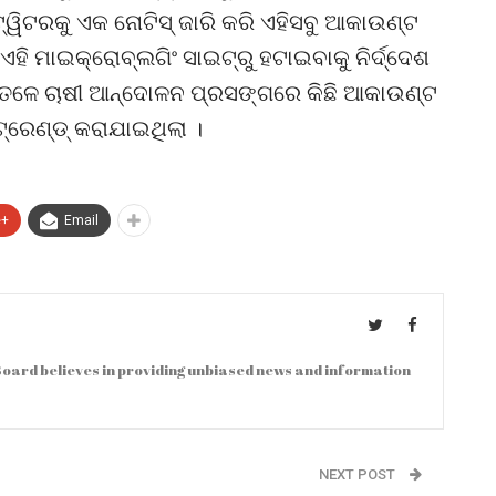
ୱିଟରକୁ ଏକ ନୋଟିସ୍ ଜାରି କରି ଏହିସବୁ ଆକାଉଣ୍ଟ
ହି ମାଇକ୍ରୋବ୍ଲଗିଂ ସାଇଟ୍‌ରୁ ହଟାଇବାକୁ ନିର୍ଦ୍ଦେଶ
 ତଳେ ଚାଷୀ ଆନ୍ଦୋଳନ ପ୍ରସଙ୍ଗରେ କିଛି ଆକାଉଣ୍ଟ
୍ରେଣ୍ଡ୍ କରାଯାଇଥିଲା ।
e+
Email
oard believes in providing unbiased news and information
NEXT POST