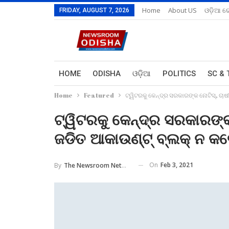
Home
About US
ଓଡ଼ିଆ ରେ
FRIDAY, AUGUST 7, 2026
HOME
ODISHA
ଓଡ଼ିଆ
POLITICS
SC & 
Home
Featured
ଟ୍ୱିଟରକୁ କେନ୍ଦ୍ର ସରକାରଙ୍କ ନୋଟିସ୍‌, ଚା
ଟ୍ୱିଟରକୁ କେନ୍ଦ୍ର ସରକାରଙ୍କ
ଜଡିତ ଆକାଉଣ୍ଟ୍ ବ୍ଲକ୍ ନ କଲେ
On
Feb 3, 2021
By
The Newsroom Network