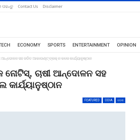
 ପଢନ୍ତୁ
Contact Us
Disclaimer
TECH
ECONOMY
SPORTS
ENTERTAINMENT
OPINION
ଷୀ ଆନ୍ଦୋଳନ ସହ ଜଡିତ ଆକାଉଣ୍ଟ୍ ବ୍ଲକ୍ ନ କଲେ କାର୍ଯ୍ୟାନୁଷ୍ଠାନ
 ନୋଟିସ୍‌, ଚାଷୀ ଆନ୍ଦୋଳନ ସହ
 କାର୍ଯ୍ୟାନୁଷ୍ଠାନ
FEATURED
ODIA
ଦେଶ