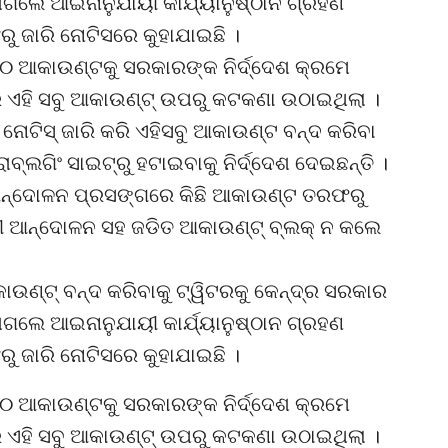
କରାଗଲେ ଆଇନାନୁଯାୟୀ କାର୍ଯ୍ୟାନୁଷ୍ଠାନ ଗ୍ରହଣ
 ଜାରି ନୋଟିସରେ କୁହାଯାଇଛି ।
୫୦ ଆକାଉଣ୍ଟକୁ ସରକାରଙ୍କ ନିର୍ଦ୍ଦେଶ କ୍ରମେ
ିଟର ଏହି ସବୁ ଆକାଉଣ୍ଟ୍ ଉପରୁ କଟକଣା ଉଠାଇଥିଲା ।
ନୋଟିସ୍ ଜାରି କରି ଏହିସବୁ ଆକାଉଣ୍ଟ ବନ୍ଦ କରିବା
୍ଲଗିଂ ସାଇଟ୍‌ରୁ ହଟାଇବାକୁ ନିର୍ଦ୍ଦେଶ ଦେଇଛନ୍ତି ।
ଆନ୍ଦୋଳନ ପ୍ରସଙ୍ଗରେ କିଛି ଆକାଉଣ୍ଟ ତରଫରୁ
ଚାଷୀ ଆନ୍ଦୋଳନ ସହ ଜଡିତ ଆକାଉଣ୍ଟ୍ ବ୍ଲକ୍ ନ କଲେ
ଉଣ୍ଟ୍ ବନ୍ଦ କରିବାକୁ ଟ୍ୱିଟରକୁ କେନ୍ଦ୍ର ସରକାର
କରାଗଲେ ଆଇନାନୁଯାୟୀ କାର୍ଯ୍ୟାନୁଷ୍ଠାନ ଗ୍ରହଣ
 ଜାରି ନୋଟିସରେ କୁହାଯାଇଛି ।
୫୦ ଆକାଉଣ୍ଟକୁ ସରକାରଙ୍କ ନିର୍ଦ୍ଦେଶ କ୍ରମେ
ିଟର ଏହି ସବୁ ଆକାଉଣ୍ଟ୍ ଉପରୁ କଟକଣା ଉଠାଇଥିଲା ।