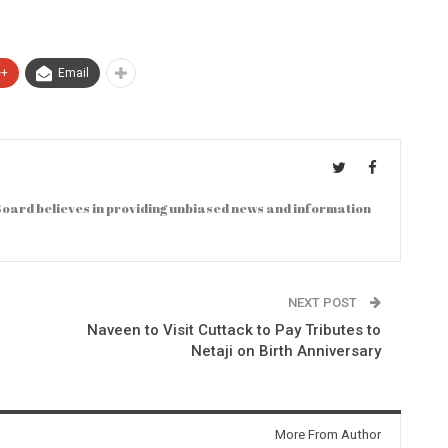
e+
Email
oard believes in providing unbiased news and information
NEXT POST
Naveen to Visit Cuttack to Pay Tributes to
Netaji on Birth Anniversary
More From Author