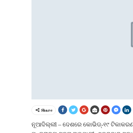
Share
ନୂଆଦିଲ୍ଲୀ – ଦେଶରେ କୋଭିଡ୍‌-୧୯ ଟିକାକରଣ 