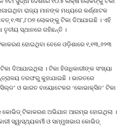
ାଳ ୭ଟା ସୁଦ୍ଧା ଦେଶରେ ୧୦.୫ ଲକ୍ଷ ଲୋକଙ୍କୁ ଟିକା
 ଲଗାଇଥିବା ରାଜ୍ୟ ମାନଙ୍କ ମଧ୍ୟରେ କର୍ଣ୍ଣାଟକ
ାବତ୍ ୧.୩୮,୮୦୭ ଲୋକଙ୍କୁ ଟିକା ଦିଆଯାଇଛି । ଏହି
 ତୃତୀୟ ସ୍ଥାନରେ ରହିଛନ୍ତି ।
ିକାକରଣ ହୋଇଥିବା ବେଳେ ଓଡ଼ିଶାରେ ୧,୧୩,୬୨୩
କା ଦିଆଯାଇଥିଲା । ଟିକା ହିତାଧିକାରୀଙ୍କ ସଂଖ୍ୟା
ମନ୍ତ୍ରାଳୟ ତରଫରୁ କୁହାଯାଇଛି । ଭାରତରେ
ିସିଲ୍ଡ’ ଓ ଭାରତ ବାୟୋଟେକର ‘କୋଭାକ୍ସିନ’ ଟିକା
 କୋଭିଡ୍ ଟିକାକରଣ ଅଭିଯାନ ଆରମ୍ଭ ହୋଇଥିଲା ।
ରୀ ସ୍ୱାସ୍ଥ୍ୟକର୍ମୀ ଓ ସମ୍ମୁଖଭାଗ କୋଭିଡ୍