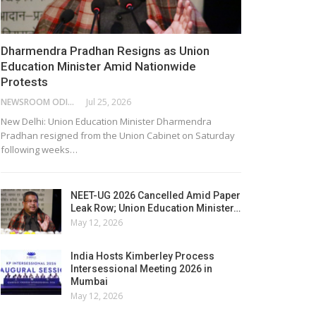
Dharmendra Pradhan Resigns as Union
Education Minister Amid Nationwide
Protests
NEWSROOM ODISHA NETWORK
Jul 25, 2026
New Delhi: Union Education Minister Dharmendra
Pradhan resigned from the Union Cabinet on Saturday
following weeks…
NEET-UG 2026 Cancelled Amid Paper
Leak Row; Union Education Minister…
May 12, 2026
India Hosts Kimberley Process
Intersessional Meeting 2026 in
Mumbai
May 12, 2026