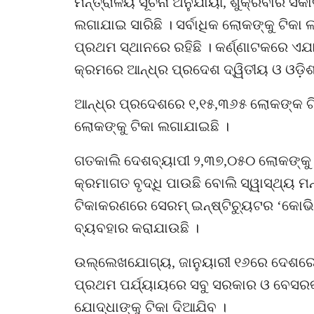
ମନ୍ତ୍ରାଳୟ ସୂଚନା ଅନୁଯାୟୀ, ଶୁକ୍ରବାର ସକ
ଲଗାଯାଇ ସାରିଛି । ସର୍ବାଧିକ ଲୋକଙ୍କୁ ଟିକା
ପ୍ରଥମ ସ୍ଥାନରେ ରହିଛି । କର୍ଣ୍ଣାଟକରେ ଏଯ
କ୍ରମରେ ଆନ୍ଧ୍ର ପ୍ରଦେଶ ଦ୍ୱିତୀୟ ଓ ଓଡ଼ିଶା
ଆନ୍ଧ୍ର ପ୍ରଦେଶରେ ୧,୧୫,୩୬୫ ଲୋକଙ୍କ ଟ
ଲୋକଙ୍କୁ ଟିକା ଲଗାଯାଇଛି ।
ଗତକାଲି ଦେଶବ୍ୟାପୀ ୨,୩୭,୦୫୦ ଲୋକଙ୍କୁ ଟି
କ୍ରମାଗତ ବୃଦ୍ଧି ପାଉଛି ବୋଲି ସ୍ୱାସ୍ଥ୍ୟ 
ଟିକାକରଣରେ ସେରମ୍ ଇନ୍‌ଷ୍ଟିଚ୍ୟୁଟର ‘କୋଭ
ବ୍ୟବହାର କରାଯାଉଛି ।
ଉଲ୍ଲେଖଯୋଗ୍ୟ, ଜାନୁୟାରୀ ୧୬ରେ ଦେଶରେ
ପ୍ରଥମ ପର୍ଯ୍ୟାୟରେ ସବୁ ସରକାର ଓ ବେସରକା
ଯୋଦ୍ଧାଙ୍କୁ ଟିକା ଦିଆଯିବ ।