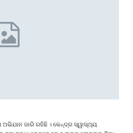
ଅଭିଯାନ ଜାରି ରହିଛି । କେନ୍ଦ୍ର ସ୍ୱାସ୍ଥ୍ୟ