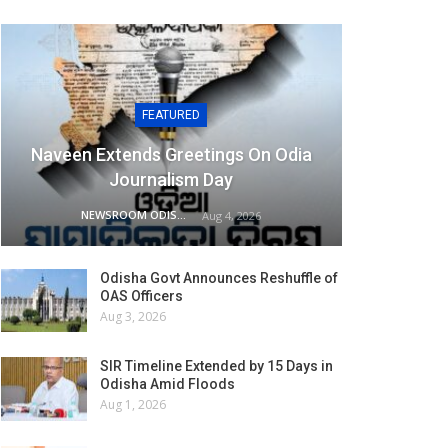
FEATURED
Naveen Extends Greetings On Odia
Journalism Day
NEWSROOM ODISHA NETWORK
Aug 4, 2026
Odisha Govt Announces Reshuffle of
OAS Officers
Aug 3, 2026
SIR Timeline Extended by 15 Days in
Odisha Amid Floods
Aug 1, 2026