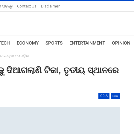
 ପଢନ୍ତୁ
Contact Us
Disclaimer
TECH
ECONOMY
SPORTS
ENTERTAINMENT
OPINION
ୃତୀୟ ସ୍ଥାନରେ ଓଡ଼ିଶା
ଦିଆଗଲାଣି ଟିକା, ତୃତୀୟ ସ୍ଥାନରେ
ODIA
ଦେଶ