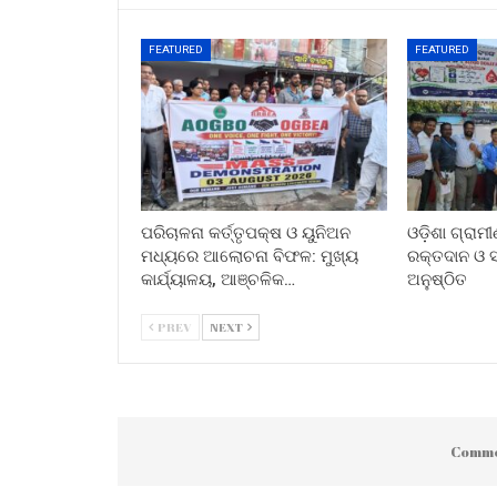
FEATURED
FEATURED
ପରିଚାଳନା କର୍ତ୍ତୃପକ୍ଷ ଓ ୟୁନିଅନ
ଓଡ଼ିଶା ଗ୍ରାମ
ମଧ୍ୟରେ ଆଲୋଚନା ବିଫଳ: ମୁଖ୍ୟ
ରକ୍ତଦାନ ଓ ସ୍
କାର୍ଯ୍ୟାଳୟ, ଆଞ୍ଚଳିକ…
ଅନୁଷ୍ଠିତ
PREV
NEXT
Comme