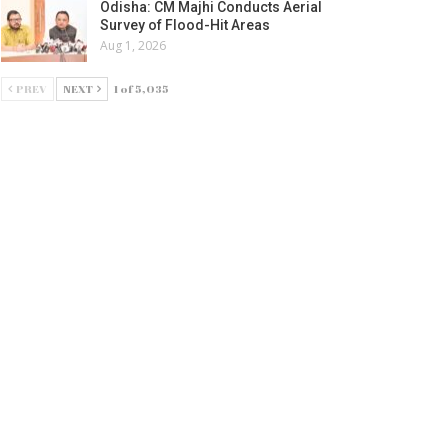
Odisha: CM Majhi Conducts Aerial
Survey of Flood-Hit Areas
Aug 1, 2026
PREV
NEXT
1 of 5,035