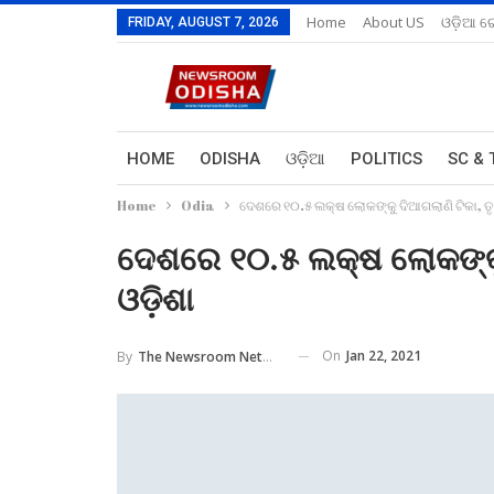
Home
About US
ଓଡ଼ିଆ ରେ
FRIDAY, AUGUST 7, 2026
HOME
ODISHA
ଓଡ଼ିଆ
POLITICS
SC & 
Home
Odia
ଦେଶରେ ୧୦.୫ ଲକ୍ଷ ଲୋକଙ୍କୁ ଦିଆଗଲାଣି ଟିକା, ତ
ଦେଶରେ ୧୦.୫ ଲକ୍ଷ ଲୋକଙ୍କୁ 
ଓଡ଼ିଶା
On
Jan 22, 2021
By
The Newsroom Network