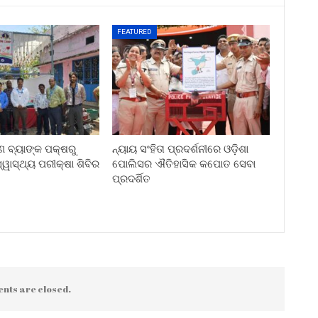
FEATURED
ୀଣ ବ୍ୟାଙ୍କ ପକ୍ଷରୁ
ନ୍ୟାୟ ସଂହିତା ପ୍ରଦର୍ଶନୀରେ ଓଡ଼ିଶା
ୱାସ୍ଥ୍ୟ ପରୀକ୍ଷା ଶିବିର
ପୋଲିସର ଐତିହାସିକ କପୋତ ସେବା
ପ୍ରଦର୍ଶିତ
nts are closed.