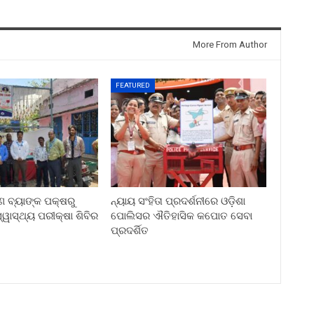
More From Author
FEATURED
ୀଣ ବ୍ୟାଙ୍କ ପକ୍ଷରୁ
ନ୍ୟାୟ ସଂହିତା ପ୍ରଦର୍ଶନୀରେ ଓଡ଼ିଶା
ୱାସ୍ଥ୍ୟ ପରୀକ୍ଷା ଶିବିର
ପୋଲିସର ଐତିହାସିକ କପୋତ ସେବା
ପ୍ରଦର୍ଶିତ