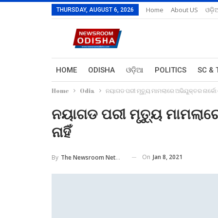
Home
About US
ଓଡ଼ି
THURSDAY, AUGUST 6, 2026
HOME
ODISHA
ଓଡ଼ିଆ
POLITICS
SC & 
Home
Odia
ନୟାଗଡ ପରୀ ମୃତ୍ୟୁ ମାମଲାରେ ଅଭିଯୁକ୍ତର ନାର୍କୋ ଟ
ନୟାଗଡ ପରୀ ମୃତ୍ୟୁ ମାମଲାରେ
ନାହିଁ
On
Jan 8, 2021
By
The Newsroom Network