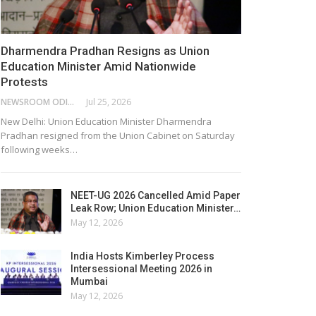
Dharmendra Pradhan Resigns as Union
Education Minister Amid Nationwide
Protests
NEWSROOM ODISHA NETWORK
Jul 25, 2026
New Delhi: Union Education Minister Dharmendra
Pradhan resigned from the Union Cabinet on Saturday
following weeks…
NEET-UG 2026 Cancelled Amid Paper
Leak Row; Union Education Minister…
May 12, 2026
India Hosts Kimberley Process
Intersessional Meeting 2026 in
Mumbai
May 12, 2026