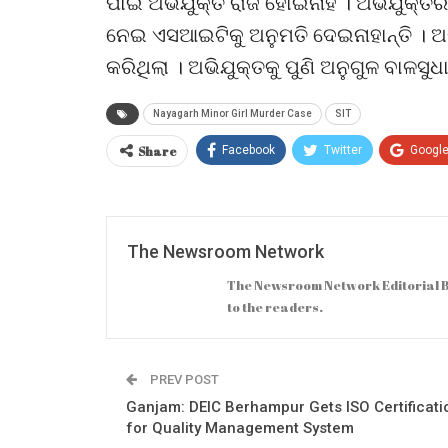
ପାଇଁ ଅଭିଯୁକ୍ତ ରାଜି ହୋଇନାହିଁ । ଅଭିଯୁକ୍ତ
ନେଇ ଏସଆଇଟିକୁ ଅନୁମତି ଦେଇନାହାନ୍ତି । 
କରିଥିଲା । ଅଭିଯୁକ୍ତକୁ ପୁଣି ଅନୁଗୁଳ ବାଳସୁ
Nayagarh Minor Girl Murder Case
SIT
Share
Facebook
Twitter
Googl
The Newsroom Network
The Newsroom Network Editorial B
to the readers.
PREV POST
Ganjam: DEIC Berhampur Gets ISO Certificati
for Quality Management System