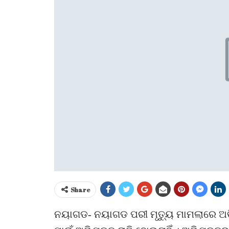
Share
ନୟାଗଡ- ନୟାଗଡ ପରୀ ମୃତ୍ୟୁ ମାମଲାରେ ଅଭିଯୁ