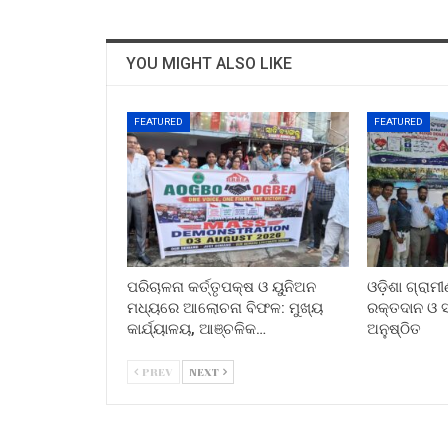
YOU MIGHT ALSO LIKE
FEATURED
FEATURED
ପରିଚାଳନା କର୍ତ୍ତୃପକ୍ଷ ଓ ୟୁନିଅନ
ଓଡ଼ିଶା ଗ୍ରାମ
ମଧ୍ୟରେ ଆଲୋଚନା ବିଫଳ: ମୁଖ୍ୟ
ରକ୍ତଦାନ ଓ ସ୍
କାର୍ଯ୍ୟାଳୟ, ଆଞ୍ଚଳିକ…
ଅନୁଷ୍ଠିତ
PREV
NEXT