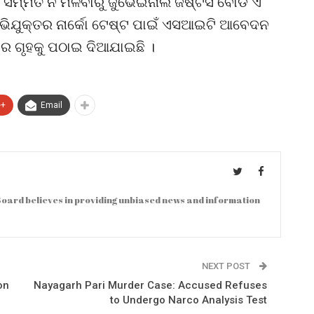
ର ସମ୍ମତି ନ ମିଳିବାରୁ ଜୁଭେଇନାଲ ଜଷ୍ଟିସ ବୋର୍ଡ ଏ
ଅଭିଯୁକ୍ତର ନାର୍କୋ ଟେଷ୍ଟ ପାଇଁ ଏସଆଇଟି ଆବେଦନ
ଧାର ଗୃହକୁ ପଠାଇ ଦିଆଯାଇଛି ।
e+
Email
oard believes in providing unbiased news and information
NEXT POST
on
Nayagarh Pari Murder Case: Accused Refuses
to Undergo Narco Analysis Test