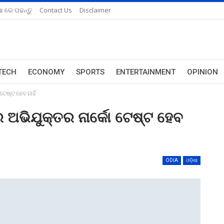
ଆ ରେ ପଢନ୍ତୁ
Contact Us
Disclaimer
TECH
ECONOMY
SPORTS
ENTERTAINMENT
OPINION
େଷ୍ଟ ହେବ ନାହିଁ
 ଅଭିଯୁକ୍ତର ନାର୍କୋ ଟେଷ୍ଟ ହେବ
ODIA
ଓଡ଼ିଶା