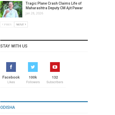
Tragic Plane Crash Claims Life of
Maharashtra Deputy CM Ajit Pawar
Jan 28, 2026
PREV
NEXT
STAY WITH US
Facebook
100k
132
Likes
Followers
Subscribers
ODISHA