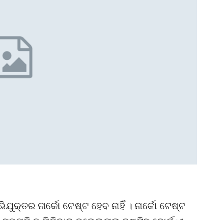
କ୍ତର ନାର୍କୋ ଟେଷ୍ଟ ହେବ ନାହିଁ । ନାର୍କୋ ଟେଷ୍ଟ