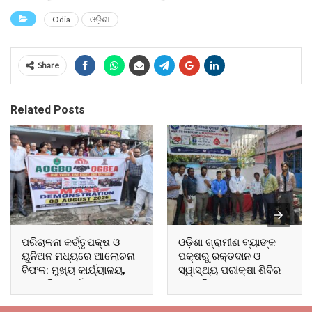
Odia
ଓଡ଼ିଶା
Share
Related Posts
ପରିଚାଳନା କର୍ତ୍ତୃପକ୍ଷ ଓ
ଓଡ଼ିଶା ଗ୍ରାମୀଣ ବ୍ୟାଙ୍କ
ୟୁନିଅନ ମଧ୍ୟରେ ଆଲୋଚନା
ପକ୍ଷରୁ ରକ୍ତଦାନ ଓ
ବିଫଳ: ମୁଖ୍ୟ କାର୍ଯ୍ୟାଳୟ,
ସ୍ୱାସ୍ଥ୍ୟ ପରୀକ୍ଷା ଶିବିର
ଆଞ୍ଚଳିକ କାର୍ଯ୍ୟାଳୟ ଓ
ଅନୁଷ୍ଠିତ
ସମସ୍ତ ବ୍ଲକ ମୁଖ୍ୟାଳୟରେ
ଘେରାଉ ଓ ବିକ୍ଷୋଭ