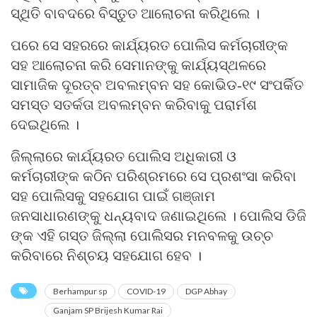
ସ୍ଥିତି ବାବଦରେ ବିସ୍ତୁତ ଆଲୋଚନା କରିଥିଲେ ।
ପରେ ସେ ସହରରେ କାର୍ଯ୍ୟରତ ପୋଲିସ କର୍ମଚାରୀଙ୍କ
ସହ ଆଲୋଚନା କରି ସେମାନଙ୍କୁ କାର୍ଯ୍ୟସ୍ଥଳରେ
ସାମାଜିକ ଦୂରତ୍ବ ଅବଲମ୍ବନ ସହ କୋଭିଡ-୧୯ ସଂପର୍କିତ
ସମସ୍ତ ସତର୍କତା ଅବଲମ୍ବନ କରିବାକୁ ପରାର୍ମଶ
ଦେଇଥିଲେ ।
ଜିଲ୍ଲାରେ କାର୍ଯ୍ୟରତ ପୋଲିସ ଅଧିକାରୀ ଓ
କର୍ମଚାରୀଙ୍କ କଠିନ ପରିଶ୍ରମରେ ସେ ପ୍ରଶଂସା କରିବା
ସହ ପୋଲିସକୁ ସହଯୋଗ ପାଇଁ ଗଞ୍ଜାମ
ଜନସାଧାରଣଙ୍କୁ ଧନ୍ୟବାଦ ଜଣାଇଥିଲେ । ପୋଲିସ ଡିଜି
ଙ୍କ ଏହି ଗସ୍ତ ଜିଲ୍ଲା ପୋଲିସର ମନବଳକୁ ଉଚ୍ଚ
କରିବାରେ ନିଶ୍ଚୟ ସହଯୋଗ ହେବ ।
Berhampur sp
COVID-19
DGP Abhay
Ganjam SP Brijesh Kumar Rai