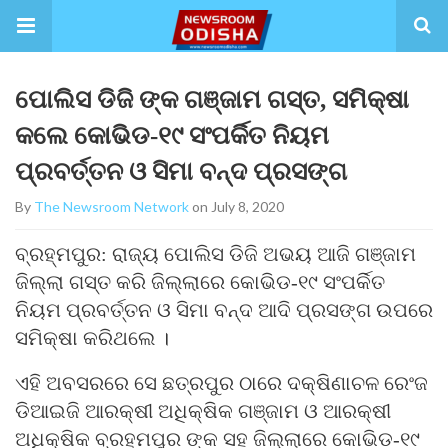
ପୋଲିସ ଡିଜି ଙ୍କ ଗଞ୍ଜାମ ଗସ୍ତ, ସମିକ୍ଷା
କଲେ କୋଭିଡ-୧୯ ସଂପର୍କିତ ନିୟମ
ପ୍ରବର୍ତ୍ତନ ଓ ସିମା ବନ୍ଦ ପ୍ରସଙ୍ଗ
By
The Newsroom Network
on July 8, 2020
ବ୍ରହ୍ମପୁର: ରାଜ୍ୟ ପୋଲିସ ଡିଜି ଅଭୟ ଆଜି ଗଞ୍ଜାମ
ଜିଲ୍ଲା ଗସ୍ତ କରି ଜିଲ୍ଲାରେ କୋଭିଡ-୧୯ ସଂପର୍କିତ
ନିୟମ ପ୍ରବର୍ତ୍ତନ ଓ ସିମା ବନ୍ଦ ଆଦି ପ୍ରସଙ୍ଗ ଉପରେ
ସମିକ୍ଷା କରିଥଲେ ।
ଏହି ଅବସରରେ ସେ ଛତ୍ରପୁର ଠାରେ ଦକ୍ଷିଣାଚଳ ରେଂଜ
ଡିଆଇଜି ଆରକ୍ଷୀ ଅଧିକ୍ଷିକ ଗଞ୍ଜାମ ଓ ଆରକ୍ଷୀ
ଅଧିକ୍ଷିକ ବ୍ରହ୍ମପୁର ଙ୍କ ସହ ଜିଲ୍ଲାରେ କୋଭିଡ-୧୯