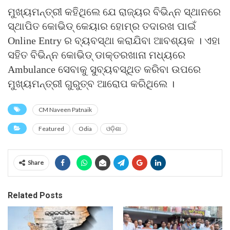
ମୁଖ୍ୟମନ୍ତ୍ରୀ କହିଥିଲେ ଯେ ରାଜ୍ୟର ବିଭିନ୍ନ ସ୍ଥାନରେ
ସ୍ଥାପିତ କୋଭିଡ୍ କେୟାର ହୋମ୍ର ତଦାରଖ ପାଇଁ
Online Entry ର ବ୍ୟବସ୍ଥା କରାଯିବା ଆବଶ୍ୟକ । ଏହା
ସହିତ ବିଭିନ୍ନ କୋଭିଡ୍ ଡାକ୍ତରଖାନା ମଧ୍ୟରେ
Ambulance ସେବାକୁ ସୁବ୍ୟବସ୍ଥିତ କରିବା ଉପରେ
ମୁଖ୍ୟମନ୍ତ୍ରୀ ଗୁରୁତ୍ବ ଆରୋପ କରିଥିଲେ ।
CM Naveen Patnaik
Featured
Odia
ଓଡ଼ିଶା
Share
Related Posts