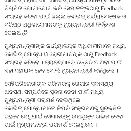
କୋଭିଡ୍ ରୋଗୀ ଏବଂ କୋଭିଡ୍ ଯୋଦ୍ଧା ମାନଙ୍କ ସହିତ
ନିୟମିତ ଯୋଗାଯୋଗ କରି ସେମାନଙ୍କଠାରୁ Feedback
ସଂଗ୍ରହ କରିବା ପାଇଁ ଜିଲ୍ଲା କୋଭିଡ୍ ପର୍ଯ୍ୟବେକ୍ଷକ ଓ
ବରିଷ୍ଠ ଅଧିକାରୀମାନଙ୍କୁ ମୁଖ୍ୟମନ୍ତ୍ରୀ ନିର୍ଦ୍ଦେଶ
ଦେଇଛନ୍ତି ।
ମୁଖ୍ୟମନ୍ତ୍ରୀଙ୍କ କାର୍ଯ୍ୟାଳୟର ଅଧିକାରୀମାନେ ମଧ୍ୟ
କୋଭିଡ୍ ଯୋଦ୍ଧା ଓ ରୋଗୀମାନଙ୍କ ଠାରୁ Feedback
ସଂଗ୍ରହ କରିବେ । ବ୍ୟବସ୍ଥାରେ ଉନ୍ନତି ଆଣିବା ପାଇଁ
ଏହା ସହାୟକ ହେବ ବୋଲି ମୁଖ୍ୟମନ୍ତ୍ରୀ କହିଥିଲେ ।
ସେହିପରିରୋଗୀଙ୍କ ପରିବାରକୁ ରୋଗୀର ସ୍ବାସ୍ଥ୍ୟ
ଅବସ୍ଥା ସମ୍ପର୍କରେ ସୂଚନା ଦେବା ପାଇଁ ମଧ୍ୟ
ମୁଖ୍ୟମନ୍ତ୍ରୀ ପରାମର୍ଶ ଦେଇଥିଲେ ।
କୋଭିଡ୍ ଯୋଦ୍ଧାମାନେ କିପରି ସଂକ୍ରମଣରୁ ସୁରକ୍ଷିତ
ରହିବେ ସେଥିପାଇଁ ସେମାନଙ୍କୁ ଉପଯୁକ୍ତ ତାଲିମ ଦେବା
ପାଇଁ ମୁଖ୍ୟମନ୍ତ୍ରୀ ପରାମର୍ଶ ଦେଇଥିଲେ ।