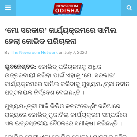
‘ମୋ ସରକାର’ କାର୍ଯ୍ୟକ୍ରମରେ ସାମିଲ
ହେଲା କୋଭିଡ ପରିଚାଳନା
By
The Newsroom Network
on July 7, 2020
ଭୁବନେଶ୍ବର:
କୋଭିଡ୍ ପରିଚାଳନାକୁ ଅଧିକ
ଉତ୍ତରଦାୟୀ କରିବା ପାଇଁ ଏହାକୁ ‘ମୋ ସରକାର’
କାର୍ଯ୍ୟକ୍ରମରେ ସାମିଲ କରିବାକୁ ମୁଖ୍ୟମନ୍ତ୍ରୀ ନବୀନ
ପଟ୍ଟନାୟକ ନିର୍ଦ୍ଦେଶ ଦେଇଛନ୍ତି ।
ମୁଖ୍ୟମନ୍ତ୍ରୀ ଆଜି ଭିଡିଓ କନଫରେନ୍ସିଂ ଜରିଆରେ
ରାଜ୍ୟରେ କୋଭିଡ୍ ମୁକାବିଲା କାର୍ଯ୍ୟକ୍ରମ ସମ୍ପର୍କରେ
ଏକ ଉଚ୍ଚସ୍ତରୀୟ ବୈଠକରେ ସମୀକ୍ଷା କରିଛନ୍ତି ।