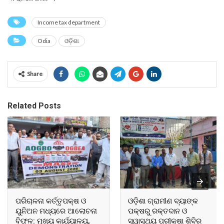
Income tax department
Odia
ଓଡ଼ିଶା
Share
Related Posts
ପରିଚାଳନା କର୍ତ୍ତୃପକ୍ଷ ଓ
ଓଡ଼ିଶା ଗ୍ରାମୀଣ ବ୍ୟାଙ୍କ
ୟୁନିଅନ ମଧ୍ୟରେ ଆଲୋଚନା
ପକ୍ଷରୁ ରକ୍ତଦାନ ଓ
ବିଫଳ: ମୁଖ୍ୟ କାର୍ଯ୍ୟାଳୟ,
ସ୍ୱାସ୍ଥ୍ୟ ପରୀକ୍ଷା ଶିବିର