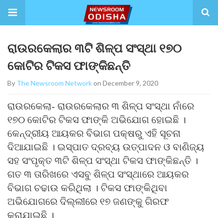
ରାଉରକେଲାର ୩ଟି ଶିଳ୍ପ ସଂସ୍ଥା ୧୭୦
କୋଟିର ଟିକସ ଫାଙ୍କିଛନ୍ତି
By
The Newsroom Network
on December 9, 2020
ରାଉରକେଲା- ରାଉରକେଲାର ୩ ଶିଳ୍ପ ସଂସ୍ଥା ନାଁରେ
୧୭୦ କୋଟିର ଟିକସ ଫାଙ୍କି ଅଭିଯୋଗ ହୋଇଛି ।
କେନ୍ଦ୍ରୀୟ ଆୟକର ବିଭାଗ ପକ୍ଷରୁ ଏହି ସୂଚନା
ଦିଆଯାଇଛି । ଇସ୍ପାତ ଦ୍ରବ୍ୟ ଉତ୍ପାଦନ ଓ ବାଣିଜ୍ୟ
ସହ ସଂପୃକ୍ତ ୩ଟି ଶିଳ୍ପ ସଂସ୍ଥା ଟିକସ ଫାଙ୍କିଛନ୍ତି ।
ଗତ ୩ ତାରିଖରେ ଏସବୁ ଶିଳ୍ପ ସଂସ୍ଥାରେ ଆୟକର
ବିଭାଗ ଚଢାଉ କରିଥିଲା । ଟିକସ ଫାଙ୍କିଥିବା
ଅଭିଯୋଗରେ ଦିଲ୍ଲୀରେ ୧୭ ଜଣଙ୍କୁ ଗିରଫ
କରାଯାଇଛି ।