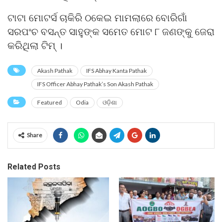
ଟାଟା ମୋଟର୍ସ ଚାକିରି ଠକେଇ ମାମଲାରେ ବୋରିଗାଁ
ସରପଂଚ ବସନ୍ତ ସାହୁଙ୍କ ସମେତ ମୋଟ ୮ ଜଣଙ୍କୁ ଜେରା
କରିଥିଲା ଟିମ୍ ।
Akash Pathak
IFS Abhay Kanta Pathak
IFS Officer Abhay Pathak’s Son Akash Pathak
Featured
Odia
ଓଡ଼ିଶା
Share
Related Posts