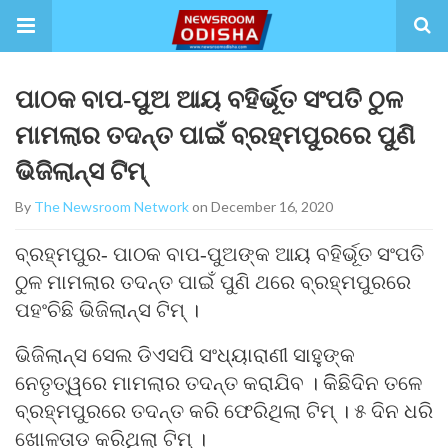
ପାଠକ ବାପ-ପୁଅ ଆୟ ବହିର୍ଭୂତ ସଂପତି ଠୁଳ
ମାମଲାର ତଦନ୍ତ ପାଇଁ ବ୍ରହ୍ମପୁରରେ ପୁଣି
ଭିଜିଲାନ୍ସ ଟିମ୍
By
The Newsroom Network
on December 16, 2020
ବ୍ରହ୍ମପୁର- ପାଠକ ବାପ-ପୁଅଙ୍କ ଆୟ ବହିର୍ଭୂତ ସଂପତି
ଠୁଳ ମାମଲାର ତଦନ୍ତ ପାଇଁ ପୁଣି ଥରେ ବ୍ରହ୍ମପୁରରେ
ପହଂଚିଛି ଭିଜିଲାନ୍ସ ଟିମ୍ ।
ଭିଜିଲାନ୍ସ ସେଲ ଡିଏସପି ସଂଧ୍ୟାରାଣୀ ସାହୁଙ୍କ
ନେତୃତ୍ୱରେ ମାମଲାର ତଦନ୍ତ କରାଯିବ । କିିଛିଦିନ ତଳେ
ବ୍ରହ୍ମପୁରରେ ତଦନ୍ତ କରି ଫେରିଥିଲା ଟିମ୍ । ୫ ଦିନ ଧରି
ଖୋଳତାଡ କରିଥିଲା ଟିମ୍ ।