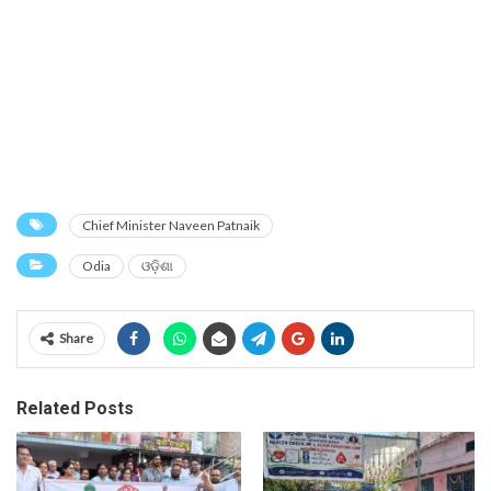
Chief Minister Naveen Patnaik
Odia
ଓଡ଼ିଶା
Share
Related Posts