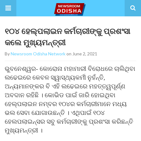
୧୦୪ ହେଲ୍ପଲାଇନ କର୍ମଚାରୀଙ୍କୁ ପ୍ରଶଂସା
କଲେ ମୁଖ୍ୟମନ୍ତ୍ରୀ
By
Newsroom Odisha Network
on June 2, 2021
ଭୁବନେଶ୍ୱର- କୋରୋନା ମହାମାରୀ ବିରୋଧରେ ଚାଲିଥିବା
ଲଢେଇରେ କେବଳ ସ୍ୱାସ୍ଥ୍ୟକର୍ମୀ ନୁହଁନ୍ତି,
ଅନ୍ୟମାନଙ୍କର ବି ଏହି ଲଢେଇରେ ମହତ୍ତ୍ୱପୂର୍ଣ୍ଣ
ଅବଦାନ ରହିଛି । କୋଭିଡ ପାଇଁ ଜାରି ହୋଇଥିବା
ହେଲ୍ପଲାଇନ ନମ୍ବର ୧୦୪ର କର୍ମଚାରୀମାନେ ମଧ୍ୟ
ଭଲ ସେବା ଯୋଗାଉଛନ୍ତି । ଏଥିପାଇଁ ୧୦୪
ହେଲପଲାଇନ୍ସର ସବୁ କର୍ମଚାରୀଙ୍କୁ ପ୍ରଶଂସା କରିଛନ୍ତି
ମୁଖ୍ୟମନ୍ତ୍ରୀ ।