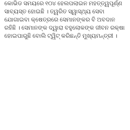
କୋଭିଡ ସମୟରେ ୧୦୪ ହେଲପଲାଇନ ମହତ୍ତ୍ୱପୂର୍ଣ୍ଣ
ସାବ୍ୟସ୍ତ ହୋଇଛି । ତ୍ୱରିତ ସ୍ୱାସ୍ଥ୍ୟ ସେବା
ଯୋଗାଇବା କ୍ଷେତ୍ରରେ ସେମାନଙ୍କର ବି ଅବଦାନ
ରହିଛି । ସେମାନଙ୍କ ଦ୍ୱାରା ବହୁଲୋକଙ୍କ ଜୀବନ ରକ୍ଷା
ହୋଇପାରୁଛି ବୋଲି ଟ୍ୱିଟ୍ କରିଛନ୍ତି ମୁଖ୍ୟମନ୍ତ୍ରୀ ।