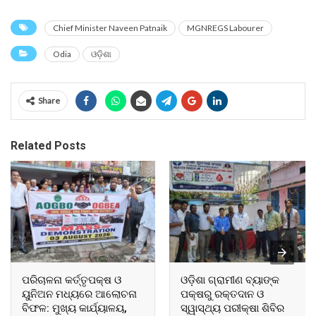
Chief Minister Naveen Patnaik
MGNREGS Labourer
Odia
ଓଡ଼ିଶା
Share
Related Posts
ପରିଚାଳନା କର୍ତ୍ତୃପକ୍ଷ ଓ
ଓଡ଼ିଶା ଗ୍ରାମୀଣ ବ୍ୟାଙ୍କ
ୟୁନିଅନ ମଧ୍ୟରେ ଆଲୋଚନା
ପକ୍ଷରୁ ରକ୍ତଦାନ ଓ
ବିଫଳ: ମୁଖ୍ୟ କାର୍ଯ୍ୟାଳୟ,
ସ୍ୱାସ୍ଥ୍ୟ ପରୀକ୍ଷା ଶିବିର