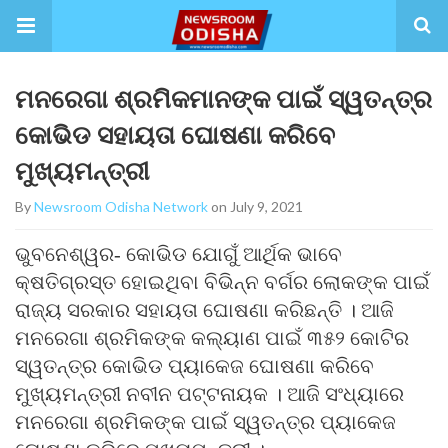
ମନରେଗା ଶ୍ରମିକମାନଙ୍କ ପାଇଁ ସ୍ୱତନ୍ତ୍ର
କୋଭିଡ ସହାୟତା ଘୋଷଣା କରିବେ
ମୁଖ୍ୟମନ୍ତ୍ରୀ
By
Newsroom Odisha Network
on July 9, 2021
ଭୁବନେଶ୍ୱର- କୋଭିଡ ଯୋଗୁଁ ଆର୍ଥିକ ଭାବେ
କ୍ଷତିଗ୍ରସ୍ତ ହୋଇଥିବା ବିଭିନ୍ନ ବର୍ଗର ଲୋକଙ୍କ ପାଇଁ
ରାଜ୍ୟ ସରକାର ସହାୟତା ଘୋଷଣା କରିଛନ୍ତି । ଆଜି
ମନରେଗା ଶ୍ରମିକଙ୍କ କଲ୍ୟାଣ ପାଇଁ ୩୫୨ କୋଟିର
ସ୍ୱତନ୍ତ୍ର କୋଭିଡ ପ୍ୟାକେଜ ଘୋଷଣା କରିବେ
ମୁଖ୍ୟମନ୍ତ୍ରୀ ନବୀନ ପଟ୍ଟନାୟକ । ଆଜି ସଂଧ୍ୟାରେ
ମନରେଗା ଶ୍ରମିକଙ୍କ ପାଇଁ ସ୍ୱତନ୍ତ୍ର ପ୍ୟାକେଜ