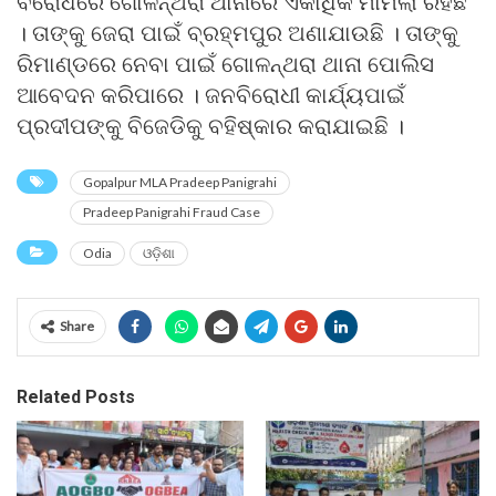
ବିରୋଧରେ ଗୋଳନ୍ଥରା ଥାନାରେ ଏକାଧିକ ମାମଲା ରହିଛି
। ତାଙ୍କୁ ଜେରା ପାଇଁ ବ୍ରହ୍ମପୁର ଅଣାଯାଉଛି । ତାଙ୍କୁ
ରିମାଣ୍ଡରେ ନେବା ପାଇଁ ଗୋଳନ୍ଥରା ଥାନା ପୋଲିସ
ଆବେଦନ କରିପାରେ । ଜନବିରୋଧୀ କାର୍ଯ୍ୟପାଇଁ
ପ୍ରଦୀପଙ୍କୁ ବିଜେଡିକୁ ବହିଷ୍କାର କରାଯାଇଛି ।
Gopalpur MLA Pradeep Panigrahi
Pradeep Panigrahi Fraud Case
Odia
ଓଡ଼ିଶା
Share
Related Posts