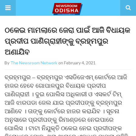
ଠକେଇ ମାମଲାରେ ଜେରା ପାଇଁ ଆଜି ବିଧାୟକ
ପ୍ରଦୀପ ପାଣିଗ୍ରାହୀଙ୍କୁ ବ୍ରହ୍ମପୁର
ଅଣାଯିବ
By
The Newsroom Network
on February 4, 2021
ବ୍ରହ୍ମପୁର – ବ୍ରହ୍ମପୁର ଏସଡିଜେଏମ୍ କୋର୍ଟରେ ଆଜି
ହାଜର ହେବେ ଗୋପାଳପୁର ବିଧାୟକ ପ୍ରଦୀପ
ପାଣିଗ୍ରାହୀ । ଦୁଇ ପୋଲିସ ଅଧିକାରୀ ଓ ଏସକର୍ଟ ଟିମ୍
ଆଜି ଝାରପଡା ଜେଲ ଯାଇ ପ୍ରଦୀପଙ୍କୁ ବ୍ରହ୍ମପୁର
ଆଣିବେ । ତାଙ୍କୁ କୋର୍ଟରେ ହାଜର କରାଯିବ । ସୂଚନା
ଅନୁସାରେ ପ୍ରଦୀପଙ୍କୁ ରିମାଣ୍ଡରେ ନେଇପାରେ
ପୋଲିସ । ଟାଟା ନିଯୁକ୍ତି ଠକେଇ ନେଇ ପ୍ରଦୀପଙ୍କ