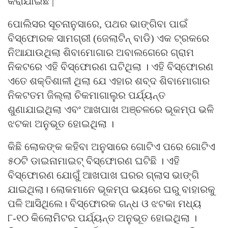
କରାଯାଇଛି |
ପୋଲିସର ସୂଚନାନୁସାରେ, ପଥର ଭାଙ୍ଗିବା ପାଇଁ
ବିସ୍ଫୋରକ ସାମଗ୍ରୀ (ଜେଲାଟିନ୍ ବାଡି) ଏକ ଟ୍ରକରେ
ନିଆଯାଉଥିଲା ଶିବାମୋଗାର ଅବାଲଗେରେ ଗ୍ରାମ
ନିକଟରେ ଏହି ବିସ୍ଫୋରଣ ଘଟିଥିଲା । ଏହି ବିସ୍ଫୋରଣ
ଏତେ ଶକ୍ତିଶାଳୀ ଥିଲା ଯେ ଏହାର ଶବ୍ଦ ଶିବାମୋଗାର
ନିକଟତମ ଜିଲ୍ଲା ଚିକମାଗାଲୁର ପର୍ଯ୍ୟନ୍ତ
ଶୁଣାଯାଇଥିଲା ଏବଂ ଆଖପାଖ ଅଞ୍ଚଳରେ ଭୂକମ୍ପ ଭଳି
ଝଟକା ଅନୁଭୂତ ହୋଇଥିଲା ।
କିଛି ଲୋକଙ୍କ କହିବା ଅନୁସାରେ ଗୋଟିଏ ପରେ ଗୋଟିଏ
୫୦ଟି ଡାଇନାମାଇଟ୍ ବିସ୍ଫୋରଣ ଘଟିଛି । ଏହି
ବିସ୍ଫୋରଣ ଯୋଗୁଁ ଆଖପାଖ ଘରର ଗ୍ଲାସ ଭାଙ୍ଗି
ଯାଇଥିଲା। ଲୋକମାନେ ଭୂକମ୍ପ ଭୟରେ ଘରୁ ବାହାରକୁ
ପଳି ଆସିଥିଲେ। ବିସ୍ଫୋରକ ଗନ୍ଧ ଓ ଝଟକା ମଧ୍ୟ
୮-୧୦ କିଲୋମିଟର ପର୍ଯ୍ୟନ୍ତ ଅନୁଭୂତ ହୋଇଥିଲା ।