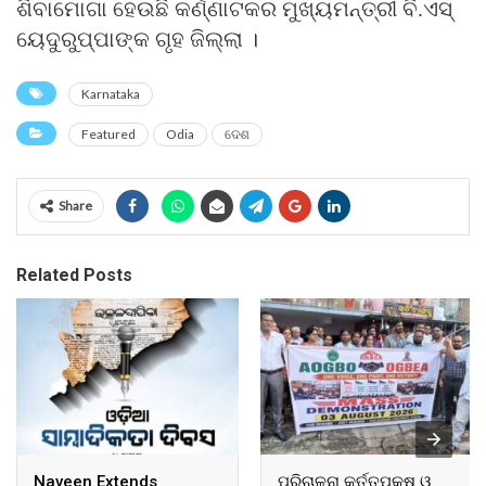
ଶିବାମୋଗା ହେଉଛି କର୍ଣ୍ଣାଟକର ମୁଖ୍ୟମନ୍ତ୍ରୀ ବି.ଏସ୍
ୟେଦୁରୁପ୍ପାଙ୍କ ଗୃହ ଜିଲ୍ଲା ।
Karnataka
Featured
Odia
ଦେଶ
Share
Related Posts
Naveen Extends
ପରିଚାଳନା କର୍ତ୍ତୃପକ୍ଷ ଓ