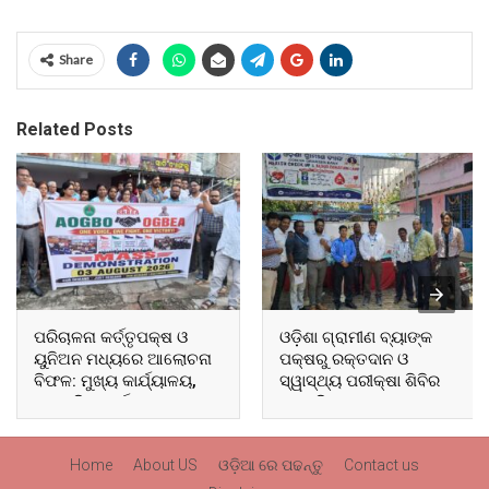
Share
Related Posts
ପରିଚାଳନା କର୍ତ୍ତୃପକ୍ଷ ଓ
ଓଡ଼ିଶା ଗ୍ରାମୀଣ ବ୍ୟାଙ୍କ
ୟୁନିଅନ ମଧ୍ୟରେ ଆଲୋଚନା
ପକ୍ଷରୁ ରକ୍ତଦାନ ଓ
ବିଫଳ: ମୁଖ୍ୟ କାର୍ଯ୍ୟାଳୟ,
ସ୍ୱାସ୍ଥ୍ୟ ପରୀକ୍ଷା ଶିବିର
ଆଞ୍ଚଳିକ କାର୍ଯ୍ୟାଳୟ ଓ
ଅନୁଷ୍ଠିତ
ସମସ୍ତ ବ୍ଲକ ମୁଖ୍ୟାଳୟରେ
ଘେରାଉ ଓ ବିକ୍ଷୋଭ
Home
About US
ଓଡ଼ିଆ ରେ ପଢନ୍ତୁ
Contact us