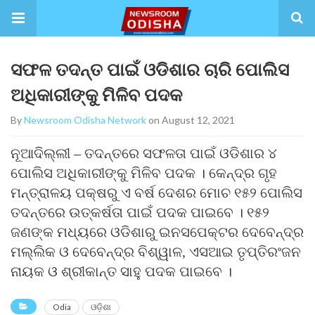
ସଫଳ ତଦନ୍ତ ପାଇଁ ଓଡିଶାର ଚାରି ପୋଲିସ
ଅଧିକାରୀଙ୍କୁ ମିଳିବ ପଦକ
By
Newsroom Odisha Network
on August 12, 2021
ନୂଆଦିଲ୍ଲୀ – ତଦନ୍ତରେ ସଫଳତା ପାଇଁ ଓଡିଶାର ୪
ପୋଲିସ ଅଧିକାରୀଙ୍କୁ ମିଳିବ ପଦକ । କେନ୍ଦ୍ର ଗୃହ
ମନ୍ତ୍ରାଳୟ ପକ୍ଷରୁ ଏ ବର୍ଷ ଦେଶର ମୋଚ ୧୫୨ ପୋଲିସ
ତଦନ୍ତରେ ଉତ୍କର୍ଷତା ପାଇଁ ପଦକ ପାଇବେ । ୧୫୨
ଜଣଙ୍କ ମଧ୍ୟରେ ଓଡିଶାରୁ ଇନସପେକ୍ଟର ଦେବେନ୍ଦ୍ର
ମଲ୍ଲିକ ଓ ଦେବେନ୍ଦ୍ର ବିଶ୍ୱାଳ, ଏସଆଇ ତୃପ୍ତିରଂଜନ
ନାୟକ ଓ ଶ୍ରୀକାନ୍ତ ସାହୁ ପଦକ ପାଇବେ ।
Odia
ଓଡ଼ିଶା