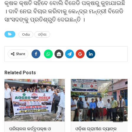
କୃଷକ କ୍ଷତି ସହିବେ ବୋଲି ବିଜେଡି ପକ୍ଷରୁ କୁହାଯାଇଛି
। ଦାବି ନେଇ ବିଚାର କରିବାକୁ କେନ୍ଦ୍ର ମନ୍ତ୍ରୀ ବିଜେଡି
ସାଂସଦଙ୍କୁ ପ୍ରତିଶ୍ରୁତି ଦେଇଛନ୍ତି ।
Odia
ଓଡ଼ିଶା
Share
Related Posts
ପରିଚାଳନା କର୍ତ୍ତୃପକ୍ଷ ଓ
ଓଡ଼ିଶା ଗ୍ରାମୀଣ ବ୍ୟାଙ୍କ