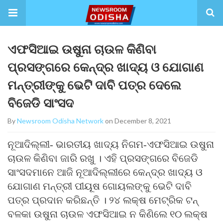
ଏଫସିଆଇ ଉଷୁନା ଚାଉଳ କିଣିବା
ପ୍ରସଙ୍ଗରେ କେନ୍ଦ୍ର ଖାଦ୍ୟ ଓ ଯୋଗାଣ
ମନ୍ତ୍ରୀଙ୍କୁ ଭେଟି ଦାବି ପତ୍ର ଦେଲେ
ବିଜେଡି ସାଂସଦ
By
Newsroom Odisha Network
on December 8, 2021
ନୂଆଦିଲ୍ଲୀ- ଭାରତୀୟ ଖାଦ୍ୟ ନିଗମ-ଏଫସିଆଇ ଉଷୁନା
ଚାଉଳ କିଣିବା ଜାରି ରଖୁ । ଏହି ପ୍ରସଙ୍ଗରେ ବିଜେଡି
ସାଂସଦମାନେ ଆଜି ନୂଆଦିଲ୍ଲୀରେ କେନ୍ଦ୍ର ଖାଦ୍ୟ ଓ
ଯୋଗାଣ ମନ୍ତ୍ରୀ ପୀୟୂଷ ଗୋୟଲଙ୍କୁ ଭେଟି ଦାବି
ପତ୍ର ପ୍ରଦାନ କରିଛନ୍ତି । ୨୪ ଲକ୍ଷ ମେଟ୍ରିକ ଟନ୍
ବଳକା ଉଷୁନା ଚାଉଳ ଏଫସିଆଇ ନ କିଣିଲେ ୧୦ ଲକ୍ଷ