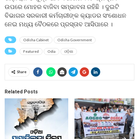
ଉପରେ ମୋହର ବାଜିବା ସମ୍ଭାବନା ରହିଛି । ଦୁଇଟି
ବିଭାଗର ସରକାରୀ କର୍ମଚାରୀଙ୍କ କ୍ୟାଡର ସଂଶୋଧନ
ନେଇ ମଧ୍ୟ ବୈଠକରେ ପ୍ରସ୍ତାବ ଆସିପାରେ ।
Odisha Cabinet
Odisha Government
Featured
Odia
ଓଡ଼ିଶା
Share
Related Posts