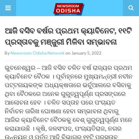
ଆଜି ବସିବ ବର୍ଷର ପ୍ରଥମ କ୍ୟାବିନେଟ, ୧୧ଟି
ପ୍ରସ୍ତାବକୁ ମଞ୍ଜୁରୀ ମିଳିବା ସମ୍ଭାବନା
By
Newsroom Odisha Network
on January 5, 2022
ଭୁବନେଶ୍ୱର – ଆଜି ବସିବ ଚଳିତ ବର୍ଷ ରାଜ୍ୟର ପ୍ରଥମ
କ୍ୟାବିନେଟ ବୈଠକ । ପୂର୍ବାହ୍ନରେ ମୁଖ୍ୟମନ୍ତ୍ରୀ ନବୀନ
ପଟ୍ଟନାୟକଙ୍କ ଅଧ୍ୟକ୍ଷତାରେ ଭର୍ଚୁଆଲରେ ବସିବାକୁ
ଥିବା ବୈଠକରେ ଅନେକ ଗୁରୁତ୍ୱପୂର୍ଣ୍ଣ ପ୍ରସଙ୍ଗରେ
ଆଲୋଚନା ହେବ । ଚଳିତ ସପ୍ତାହ ପରେ ପଂଚାୟତ
ନିର୍ବାଚନ ତାରିଖ ଘୋଷଣା ହେବା ସମ୍ଭାବନା ଥିବାରୁ
ଆଜିର କ୍ୟାବିନେଟ ବୈଠକକୁ ବେଶ୍ ଗୁରୁତ୍ୱପୂର୍ଣ୍ଣ ମନେ
କରାଯାଉଛି । କୃଷି, ଜଳସଂପଦ, ପଂଚାୟତିରାଜ, ନଗର
ଉନ୍ନୟନ ଓ ପୂର୍ତ୍ତ ଆଦି ବିଭାଗର ୧୧ଟି ପ୍ରସ୍ତାବ