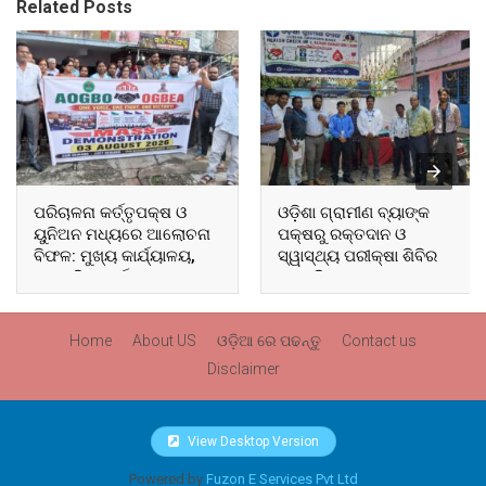
Related Posts
ପରିଚାଳନା କର୍ତ୍ତୃପକ୍ଷ ଓ
ଓଡ଼ିଶା ଗ୍ରାମୀଣ ବ୍ୟାଙ୍କ
ୟୁନିଅନ ମଧ୍ୟରେ ଆଲୋଚନା
ପକ୍ଷରୁ ରକ୍ତଦାନ ଓ
ବିଫଳ: ମୁଖ୍ୟ କାର୍ଯ୍ୟାଳୟ,
ସ୍ୱାସ୍ଥ୍ୟ ପରୀକ୍ଷା ଶିବିର
ଆଞ୍ଚଳିକ କାର୍ଯ୍ୟାଳୟ ଓ
ଅନୁଷ୍ଠିତ
ସମସ୍ତ ବ୍ଲକ ମୁଖ୍ୟାଳୟରେ
ଘେରାଉ ଓ ବିକ୍ଷୋଭ
Home
About US
ଓଡ଼ିଆ ରେ ପଢନ୍ତୁ
Contact us
Disclaimer
View Desktop Version
Powered by
Fuzon E Services Pvt Ltd