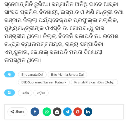
ସ୍ନେହାଙ୍ଗିନି ଛୁରିଆ। ସମ୍ମାନିତ ଅତିଥି ଭାବେ ଆସ୍କା
ସାଂସଦ ପ୍ରମିଳା ବିଷୋୟୀ, ଇସ୍ପାତ ଓ ଖଣି ମନ୍ତ୍ରୀ ତଥା
ଗଞ୍ଜାମ ଜିଲ୍ଲା ପର୍ଯ୍ୟବେକ୍ଷକ ପ୍ରଫୁଲ୍ଲ ମଲ୍ଲିକ,
ମୁଖ୍ୟମନ୍ତ୍ରୀଙ୍କ ଓଏସ୍‌ଡି ଡ. ଗୋପବନ୍ଧୁ ଦାସ
ମଞ୍ଚାସୀନ ଥିଲେ। ଜିଲ୍ଲା ବିଜେଡି ସଭାପତି ଡା. ରମେଶ
ଚନ୍ଦ୍ର ଚ୍ୟାଉପଟ୍ଟନାୟକ, ରାଜ୍ୟ ସମ୍ପାଦିକା
ଏମ୍.ସୁଜାତା, ଜୋନାଲ୍ ସଭାପତି ମମତା ବିଶୋୟୀ
ଉପସ୍ଥିତ ଥିଲେ।
Biju Janata Dal
Biju Mahila Janata Dal
BJD Supremo Naveen Patnaik
Pranab Prakash Das (Boby)
Odia
ଓଡ଼ିଶା
Share