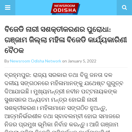
ବିଜେଡି ନାରୀ ସଶକ୍ତୀକରଣର ପୁରୋଧା:
ଗଞ୍ଜାମ ଜିଲ୍ଲା ମହିଳା ବିଜେଡି କାର୍ଯ୍ୟକାରିଣୀ
ବୈଠକ
By
Newsroom Odisha Network
on January 5, 2022
ବ୍ରହ୍ମପୁର: ରାଜ୍ୟ ସରକାର ତଥା ବିଜୁ ଜନତା ଦଳ
ଦଳୀୟ ସଙ୍ଗଠନରେ ମହିଳାମାନଙ୍କୁ ଯଥେଷ୍ଟ ଗୁରୁତ୍ବ
ଦିଆଯାଇଛି। ମୁଖ୍ୟମନ୍ତ୍ରୀ ନବୀନ ପଟ୍ଟନାୟକଙ୍କ
ସୁଶାସନର ଅନ୍ୟତମ ମନ୍ତ୍ର ହୋଇଛି ନାରୀ
ସଶକ୍ତୀକରଣ। ମହିଳାମାନେ ସଙ୍ଗଠିତ ହୁଅନ୍ତୁ,
ଆତ୍ମନିର୍ଭରଶୀଳ ତଥା ସ୍ବାବଲମ୍ବୀ ହୋଇ ସମାଜରେ
ନିଜର ପ୍ରମୁଖ ଭୂମିକା ନିର୍ବାହ କରନ୍ତୁ। ଆଜି ଗଞ୍ଜାମ