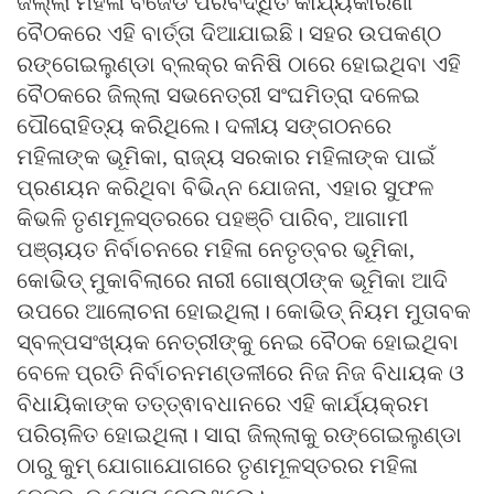
ଜିଲ୍ଲା ମହିଳା ବିଜେଡି ପରିବର୍ଦ୍ଧିତ କାର୍ଯ୍ୟକାରିଣୀ
ବୈଠକରେ ଏହି ବାର୍ତ୍ତା ଦିଆଯାଇଛି। ସହର ଉପକଣ୍ଠ
ରଙ୍ଗେଇଲୁଣ୍ଡା ବ୍ଲକ୍‌ର କନିଷି ଠାରେ ହୋଇଥିବା ଏହି
ବୈଠକରେ ଜିଲ୍ଲା ସଭନେତ୍ରୀ ସଂଘମିତ୍ରା ଦଳେଇ
ପୌରୋହିତ୍ୟ କରିଥିଲେ। ଦଳୀୟ ସଙ୍ଗଠନରେ
ମହିଳାଙ୍କ ଭୂମିକା, ରାଜ୍ୟ ସରକାର ମହିଳାଙ୍କ ପାଇଁ
ପ୍ରଣୟନ କରିଥିବା ବିଭିନ୍ନ ଯୋଜନା, ଏହାର ସୁଫଳ
କିଭଳି ତୃଣମୂଳସ୍ତରରେ ପହଞ୍ଚି ପାରିବ, ଆଗାମୀ
ପଞ୍ଚାୟତ ନିର୍ବାଚନରେ ମହିଳା ନେତୃତ୍ବର ଭୂମିକା,
କୋଭିଡ୍ ମୁକାବିଲାରେ ନାରୀ ଗୋଷ୍ଠୀଙ୍କ ଭୂମିକା ଆଦି
ଉପରେ ଆଲୋଚନା ହୋଇଥିଲା। କୋଭିଡ୍ ନିୟମ ମୁତାବକ
ସ୍ବଳ୍ପସଂଖ୍ୟକ ନେତ୍ରୀଙ୍କୁ ନେଇ ବୈଠକ ହୋଇଥିବା
ବେଳେ ପ୍ରତି ନିର୍ବାଚନମଣ୍ଡଳୀରେ ନିଜ ନିଜ ବିଧାୟକ ଓ
ବିଧାୟିକାଙ୍କ ତତ୍ତ୍ଵାବଧାନରେ ଏହି କାର୍ଯ୍ୟକ୍ରମ
ପରିଚାଳିତ ହୋଇଥିଲା। ସାରା ଜିଲ୍ଲାକୁ ରଙ୍ଗେଇଲୁଣ୍ଡା
ଠାରୁ କୁମ୍ ଯୋଗାଯୋଗରେ ତୃଣମୂଳସ୍ତରର ମହିଳା