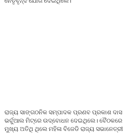
ନେତୃବୃନ୍ଦ ଯୋଗ ଦେଇଥିଲେ।
ରାଜ୍ୟ ସାଙ୍ଗଠନିକ ସମ୍ପାଦକ ପ୍ରଣବ ପ୍ରକାଶ ଦାସ
ଭର୍ଚୁଆଲ ମିଟ୍‌ରେ ଉଦ୍‌ବୋଧନ ଦେଇଥିଲେ। ବୈଠକରେ
ମୁଖ୍ୟ ଅତିଥି ଥିଲେ ମହିଳା ବିଜେଡି ରାଜ୍ୟ ସଭାନେତ୍ରୀ