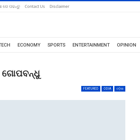
ଆ ରେ ପଢନ୍ତୁ
Contact Us
Disclaimer
TECH
ECONOMY
SPORTS
ENTERTAINMENT
OPINION
 ଗୋପବନ୍ଧୁ
FEATURED
ODIA
ଓଡ଼ିଶା