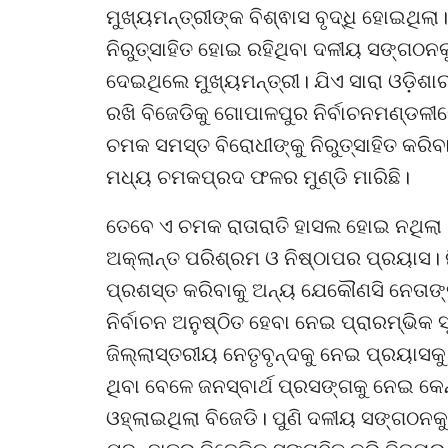
ମୁଖ୍ୟମନ୍ତ୍ରୀଙ୍କ ବିଶ୍ଵାସ ବୃଦ୍ଧି ହୋଇଥ
ନିରୁତ୍ସାହିତ ହୋଇ ରହିଥିବା ଦଳୀୟ ସଙ୍ଗଠନକୁ
ଦେଇଥିଲେ ମୁଖ୍ୟମନ୍ତ୍ରୀ। ଯିଏ ସାରା ଓଡ଼ିଶା
ରଖି ବିଜେଡିକୁ ଗୋପାଳପୁର ନିର୍ବାଚନମଣ୍ଡଳୀ
ଚମକ ସମସ୍ତ ବିରୋଧୀଙ୍କୁ ନିରୁତ୍ସାହିତ କରି
ମଧ୍ୟ ଚମକପ୍ରଦ ଫଳର ମୁଣ୍ଡି ମାରିଛି।
ତେବେ ଏ ଚମକ ରାତାରାତି ହାସଲ ହୋଇ ନଥିଲା।
ଅକ୍ଲାନ୍ତ ପରିଶ୍ରମ ଓ ନିଷ୍ଠାପର ପ୍ରୟାସ। ନି
ପ୍ରଶସ୍ତ କରିବାକୁ ଅନ୍ୟ ଯେକୌଣସି ନେତାଙ୍କ 
ନିର୍ବାଚନ ଅନୁଷ୍ଠିତ ହେବା ନେଇ ପ୍ରାରମ୍ଭିକ ସୂ
ଜିଲ୍ଲାସ୍ତରୀୟ ନେତୃବୃନ୍ଦକୁ ନେଇ ପ୍ରୟାସକୁ
ଥିବା ବେଳେ ଜନସ୍ବାର୍ଥ ପ୍ରସଙ୍ଗକୁ ନେଇ କେନ
ଓହ୍ଲାଇଥିଲା ବିଜେଡି। ପୁଣି ଦଳୀୟ ସଙ୍ଗଠନକ