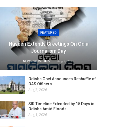
FEATURED
Naveen Extends Greetings On Odia
Journalism Day
NEWSROOM ODISHA NETWORK
Aug 4, 2026
Odisha Govt Announces Reshuffle of
OAS Officers
Aug 3, 2026
SIR Timeline Extended by 15 Days in
Odisha Amid Floods
Aug 1, 2026