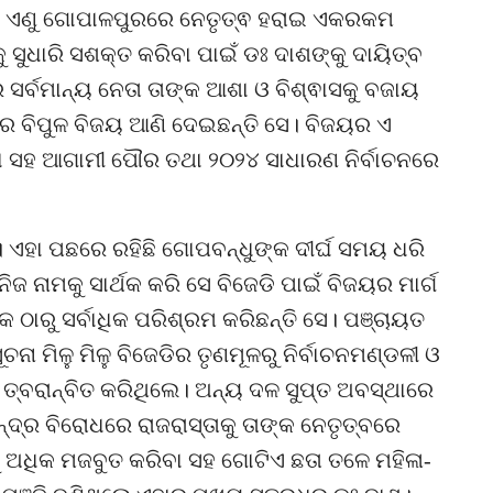
ିଲା। ଏଣୁ ଗୋପାଳପୁରରେ ନେତୃତ୍ଵ ହରାଇ ଏକରକମ
 ସୁଧାରି ସଶକ୍ତ କରିବା ପାଇଁ ଡଃ ଦାଶଙ୍କୁ ଦାୟିତ୍ବ
ର ସର୍ବମାନ୍ୟ ନେତା ତାଙ୍କ ଆଶା ଓ ବିଶ୍ଵାସକୁ ବଜାୟ
ରେ ବିପୁଳ ବିଜୟ ଆଣି ଦେଇଛନ୍ତି ସେ। ବିଜୟର ଏ
ବା ସହ ଆଗାମୀ ପୌର ତଥା ୨୦୨୪ ସାଧାରଣ ନିର୍ବାଚନରେ
 ଏହା ପଛରେ ରହିଛି ଗୋପବନ୍ଧୁଙ୍କ ଦୀର୍ଘ ସମୟ ଧରି
ଜ ନାମକୁ ସାର୍ଥକ କରି ସେ ବିଜେଡି ପାଇଁ ବିଜୟର ମାର୍ଗ
ଠାରୁ ସର୍ବାଧିକ ପରିଶ୍ରମ କରିଛନ୍ତି ସେ। ପଞ୍ଚାୟତ
ଚନା ମିଳୁ ମିଳୁ ବିଜେଡିର ତୃଣମୂଳରୁ ନିର୍ବାଚନମଣ୍ଡଳୀ ଓ
 ତ୍ବରାନ୍ବିତ କରିଥିଲେ। ଅନ୍ୟ ଦଳ ସୁପ୍ତ ଅବସ୍ଥାରେ
୍ଦ୍ର ବିରୋଧରେ ରାଜରାସ୍ତାକୁ ତାଙ୍କ ନେତୃତ୍ବରେ
ୁ ଅଧିକ ମଜବୁତ କରିବା ସହ ଗୋଟିଏ ଛତା ତଳେ ମହିଳା-