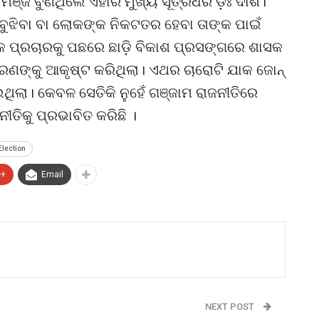
ମଞ୍ଜି ବୁଣିଥିଲେ ଏହାର ମୁଖ୍ୟ ସୂତ୍ରଧର ଡ଼ଃ ଦାଶ।
ୁଝିବା ବା ଲୋକଙ୍କ ନିକଟତର ହେବା ତାଙ୍କ ପାଇଁ
କ ପ୍ରଚାରକୁ ପଛରେ ଛାଡ଼ି ବିକାଶ ପ୍ରସଙ୍ଗରେ ଶାସକ
ାରଣଙ୍କୁ ଆକୃଷ୍ଟ କରିଥିଲା। ଏଥର ଚାରୋଟି ଯାକ ଜୋନ୍
ଥିଲା। କେବଳ ସେତିକି ନୁହେଁ ଗଞ୍ଜାମ ରାଜନୀତିରେ
ୀତିକୁ ପ୍ରଭାବିତ କରିଛି ।
Election
e+
Email
NEXT POST