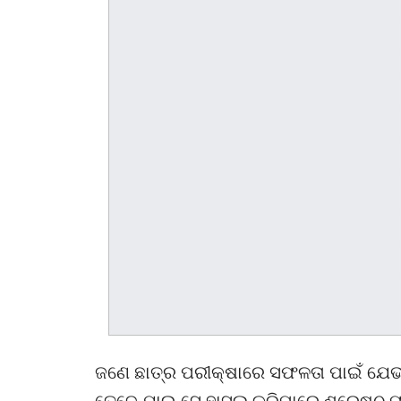
ଜଣେ ଛାତ୍ର ପରୀକ୍ଷାରେ ସଫଳତା ପାଇଁ ଯେଭ
ତେବେ ଯାଇ ସେ ହାସଲ କରିପାରେ ଶ୍ରେଷ୍ଠ ଫଳ