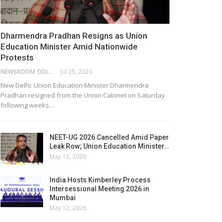
Dharmendra Pradhan Resigns as Union
Education Minister Amid Nationwide
Protests
NEWSROOM ODISHA NETWORK
Jul 25, 2026
New Delhi: Union Education Minister Dharmendra
Pradhan resigned from the Union Cabinet on Saturday
following weeks…
NEET-UG 2026 Cancelled Amid Paper
Leak Row; Union Education Minister…
May 12, 2026
India Hosts Kimberley Process
Intersessional Meeting 2026 in
Mumbai
May 12, 2026