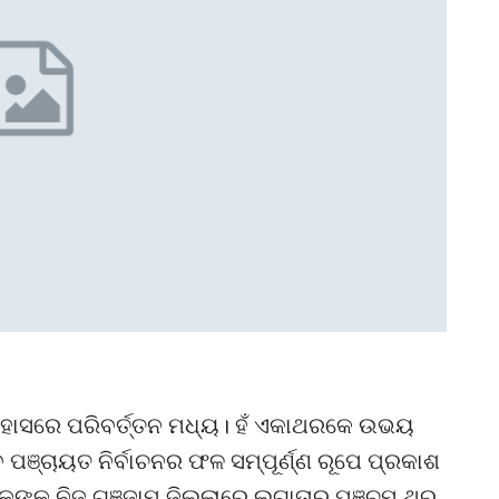
ତିହାସରେ ପରିବର୍ତ୍ତନ ମଧ୍ୟ। ହଁ ଏକାଥରକେ ଉଭୟ
ପଞ୍ଚାୟତ ନିର୍ବାଚନର ଫଳ ସମ୍ପୂର୍ଣ୍ଣ ରୂପେ ପ୍ରକାଶ
ୟକଙ୍କ ନିଜ ଗଞ୍ଜାମ ଜିଲ୍ଲାରେ ଲଗାତାର ପଞ୍ଚମ ଥର