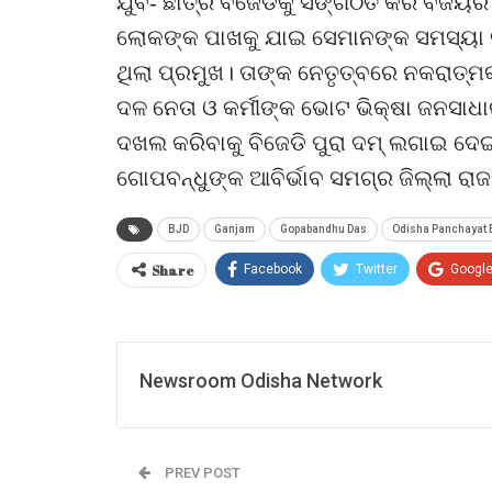
ଯୁବ- ଛାତ୍ର ବିଜେଡିକୁ ସଙ୍ଗଠିତ କରି ବିଜୟର 
ଲୋକଙ୍କ ପାଖକୁ ଯାଇ ସେମାନଙ୍କ ସମସ୍ୟା ବ
ଥିଲା ପ୍ରମୁଖ। ତାଙ୍କ ନେତୃତ୍ବରେ ନକରାତ୍ମ
ଦଳ ନେତା ଓ କର୍ମୀଙ୍କ ଭୋଟ ଭିକ୍ଷା ଜନସାଧ
ଦଖଲ କରିବାକୁ ବିଜେଡି ପୁରା ଦମ୍ ଲଗାଇ ଦେଇ
ଗୋପବନ୍ଧୁଙ୍କ ଆବିର୍ଭାବ ସମଗ୍ର ଜିଲ୍ଲା ରାଜନ
BJD
Ganjam
Gopabandhu Das
Odisha Panchayat 
Share
Facebook
Twitter
Googl
Newsroom Odisha Network
PREV POST