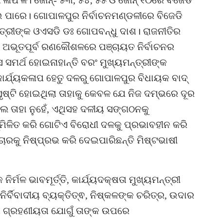
ଇ ପାରେ। ଗୋପାଳପୁର ନିର୍ବାଚନମଣ୍ଡଳୀରେ ବିଜେଡି
ନ୍ତ୍ରୀଙ୍କ ଓଏସଡି ଡଃ ଗୋପବନ୍ଧୁ ଦାଶ। ରାଜନୀତିର
ଜ ଅଭୂତପୂର୍ବ ରଣକୌଶଳରେ ପଞ୍ଚାୟତ ନିର୍ବାଚନର
 ସମର୍ଥ ହୋଇନାହାନ୍ତି ବରଂ ମୁଖ୍ୟମନ୍ତ୍ରୀଙ୍କ
ୀ କାର୍ଯ୍ୟକଳାପ ହେତୁ ଦଳରୁ ଗୋପାଳପୁର ବିଧାୟକ ବାଦ୍
ସୃଷ୍ଟି ହୋଇଥିଲା ତାହାକୁ କେବଳ ଯେ ନିଜ ଦମ୍ଭରେ ଦୂର
 ତାହା ନୁହେଁ, ଏଥିସହ ଦଳୀୟ ସଙ୍ଗଠନକୁ
୍ମିଳିତ କରି ଗୋଟିଏ ବିରୋଧୀ ଦଳକୁ ପ୍ରଭାବହୀନ କରି
ରକୁ ନିଷ୍ପ୍ରଭ କରି ଦେଇପାରିଛନ୍ତି ମିଷ୍ଟଭାଷୀ
୍ମଳ ଭାବମୂର୍ତ୍ତି, କାର୍ଯ୍ୟଦକ୍ଷତା ମୁଖ୍ୟମନ୍ତ୍ରୀ
ର୍ବିବାଦୀୟ ବ୍ୟକ୍ତିତ୍ଵ, ନିଷ୍କଳଙ୍କ ଚରିତ୍ର, ଉଦାର
ରା ଗ୍ରହଣୀୟତା ଯୋଗୁଁ ତାଙ୍କ ଉପରେ