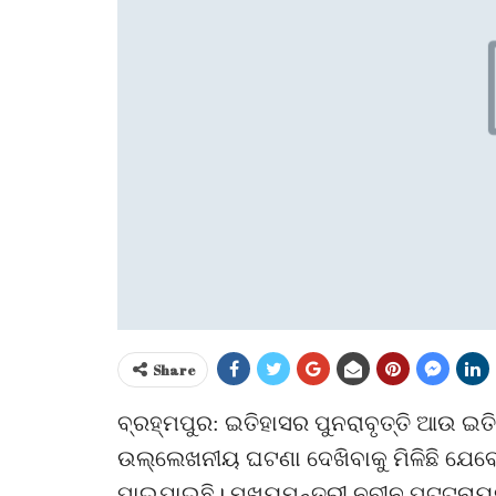
Share
ବ୍ରହ୍ମପୁର: ଇତିହାସର ପୁନରାବୃତ୍ତି ଆଉ ଇ
ଉଲ୍ଲେଖନୀୟ ଘଟଣା ଦେଖିବାକୁ ମିଳିଛି ଯେବେ 
ପାଇଯାଇଛି। ମୁଖ୍ୟମନ୍ତ୍ରୀ ନବୀନ ପଟ୍ଟନା