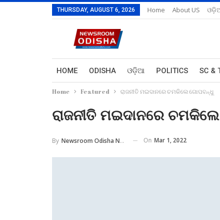
Home
About US
ଓଡ଼ି
THURSDAY, AUGUST 6, 2026
HOME
ODISHA
ଓଡ଼ିଆ
POLITICS
SC & 
Home
Featured
ରାଜନୀତି ମଇଦାନରେ ଚମକିଲେ ଗୋପବନ୍ଧୁ
ରାଜନୀତି ମଇଦାନରେ ଚମକିଲେ
On
Mar 1, 2022
By
Newsroom Odisha Network