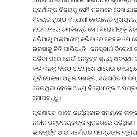
ପ୍ରାର୍ଥୀଙ୍କ ବିଜୟକୁ ସେହି ନଜରରେ ଦେଖାଯା
ବିଜୟର ମୁଖ୍ୟ ବିନ୍ଧାଣୀ ହେଉଛନ୍ତି ମୁଖ୍ୟମ
ମଇଦାନରେ ଚମକିଛନ୍ତି ସେ। ବିରୋଧୀଙ୍କୁ ନି
ପଡ଼ିଆରୁ ଅଲ୍‌ଆଉଟ୍‌ କରିବାରେ କେବଳ ଯେ ସେ
ଭରସାକୁ ଜିତି ପାରିଛନ୍ତି। ଜନସ୍ବାର୍ଥ ବିରୋଧ
ପଡ଼ିବା ପରେ ଯେଉଁ ନେତୃତ୍ବ ଶୂନ୍ୟ ଅବସ୍ଥା 
କରି ଦଳକୁ ବିଜୟ ଅଭିମୁଖେ ଆଗେଇ ନେଇଥିଲେ
ପୂର୍ବାପେକ୍ଷା ଅଧିକ ସଶକ୍ତ, ସଙ୍ଗଠିତ ଓ ସମ
ଦେଇଥିବା ବେଳେ ଅନ୍ୟ ବିରୋଧୀଙ୍କ ଅପପ୍ରଚା
ଗୋପବନ୍ଧୁ।
ପ୍ରଶାସକ ଭାବେ କାର୍ଯ୍ୟକାଳ ସମୟରେ ତାଙ୍କ ନିର
ନବୀନ ପଟ୍ଟନାୟକଙ୍କ ସୁନଜରରେ ପଡ଼ିଥିଲା। ନି
ଭାବମୂର୍ତ୍ତି ଆଉ ସର୍ବୋପରି ସମସ୍ତଙ୍କ ଦ୍ୱା