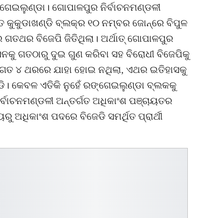
୍ଗେଇଲୁଣ୍ଡା। ଗୋପାଳପୁର ନିର୍ବାଚନମଣ୍ଡଳୀ
 କୁକୁଡାଖଣ୍ଡି ବ୍ଲକ୍‌ର ୧୦ ନମ୍ବର ଜୋନ୍‌ରେ ବିପୁଳ
ରେ ଗତଥର ବିଜେପି ଜିତିଥିଲା। ଅର୍ଥାତ୍ ଗୋପାଳପୁର
କୁ ଗତଠାରୁ ଦୁଇ ଗୁଣ କରିବା ସହ ବିରୋଧୀ ବିଜେପିକୁ
ଥୀ। ଗତ ୪ ଥରରେ ଯାହା ହୋଇ ନଥିଲା, ଏଥର ଇତିହାସକୁ
ଡି। କେବଳ ଏତିକି ନୁହେଁ ରଙ୍ଗେଇଲୁଣ୍ଡା ବ୍ଲକକୁ
ିର୍ବାଚନମଣ୍ଡଳୀ ଅନ୍ତର୍ଗତ ଅଧିକାଂଶ ପଞ୍ଚାୟତର
ରୁ ଅଧିକାଂଶ ପଦରେ ବିଜେଡି ସମର୍ଥିତ ପ୍ରାର୍ଥୀ