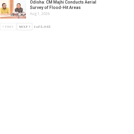
Odisha: CM Majhi Conducts Aerial
Survey of Flood-Hit Areas
Aug 1, 2026
PREV
NEXT
1 of 5,035