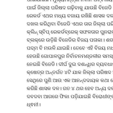
ପାଇଁ ଜିଲ୍ଲା ପରିଷଦ ଗଢ଼ିବାକୁ ଯାଉଛି ବିଜେଡ
ରେକର୍ଡ ଏଥର ମଧ୍ୟ ବଜାୟ ରଖିଛି ଶାସକ 
ଦଖଲ କରିଥିବା ବିଜେଡି ଏଥର ତାର ଜିଲ୍ଲା ପ
କ୍ଲିନ୍ ସ୍ବିପ୍ ରେକର୍ଡବ୍ରେକ୍ ସଫଳତାର ପୁନରାବ
ବ୍ଲକ୍‌ରେ ଉଡ଼ିଛି ବିଜେଡିର ବିଜୟ ପତାକା। ଶ
ପଦ୍ମ ବି ମଉଳି ଯାଇଛି। ତେବେ ଏହି ବିଜୟ ମ
ହେଉଛି ଗୋପାଳପୁର ନିର୍ବାଚନମଣ୍ଡଳୀର ସମସ
ନେଇଛି ବିଜେଡି। ଦୀର୍ଘ ଦୁଇ ଦଶନ୍ଧିର ବ୍ୟବ
କ୍ଷେତ୍ର ଅନ୍ତର୍ଗତ ୪ଟି ଯାକ ଜିଲ୍ଲା ପରି
ସେଥିରେ ପୁଣି ଆଉ ଏକ ଆନନ୍ଦଦାୟକ କଥା ହେଉଛ
କରିଛି ଶାସକ ଦଳ। ଗତ ୪ ଥର ହେବ ଅନ୍ୟ ଦଳ
ଦବଦବା ଆଗରେ ଫିକା ପଡ଼ିଯାଇଛି ବିରୋଧୀଙ୍
ଧ୍ଵନୀ।