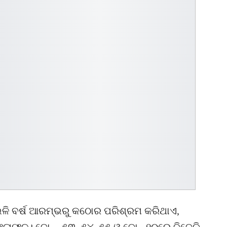
ଳି ବର୍ଷ ଆରମ୍ଭରୁ କଠୋର ପରିଶ୍ରମ କରିଥାଏ,
ାଫଳ। ଜୋନ୍‌- ୫୩, ୫୪, ୫୫ ଓ ଜୋନ୍‌ ୧୦ରେ ବିଜେଡି