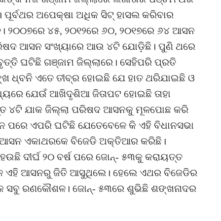
ି। ପୂର୍ବଥର ଅପେକ୍ଷା ଅଧିକ ସିଟ୍ ହାସଲ କରିବାର
ଦଳ। ୨୦୦୭ରେ ୪୫, ୨୦୧୨ରେ ୬୦, ୨୦୧୭ରେ ୬୪ ଆସନ
ରିଷଦ ଆସନ ସଂଖ୍ୟାରେ ଆଉ ୪ଟି ଯୋଡ଼ିଛି। ପୁଣି ଥରେ
ୃତ୍ତି ଘଟିଛି ଗଞ୍ଜାମ ଜିଲ୍ଲାରେ। ସେହିପରି ପ୍ରତି
ଙ୍ଖ ଧ୍ବନି ଏତେ ତୀବ୍ର ହୋଇଛି ଯେ ହାତ ଥରିଯାଇଛି ଓ
ଧ୍ୟରେ ଯେଉଁ ଆଖିଦୃଶିଆ ଜିତାପଟ ହୋଇଛି ତାହା
୍ତ ୪ଟି ଯାକ ଜିଲ୍ଲା ପରିଷଦ ଆସନକୁ ମୂଳପୋଛ କରି
ଧାନ ପରେ ଏପରି ଘଟିଛି ଯେତେବେଳେ କି ଏହି ବିଧାନସଭା
ଷଦ ଆସନ ଏକାଥରକେ ବିଜେଡି ଅକ୍ତିଆର କରିଛି।
ି ଦୀର୍ଘ ୨୦ ବର୍ଷ ପରେ ଜୋନ୍‌- ୫୩କୁ କରାୟତ୍ତ
 ଏହି ଆସନରୁ ଜିତି ଆସୁଥିଲେ। ହେଲେ ଏଥର ବିଜେଡିର
କ ସବୁ ରଣକୌଶଳ। ଜୋନ୍‌- ୫୩ରେ ଶୁଭିଛି ଶଙ୍ଖନାଦର