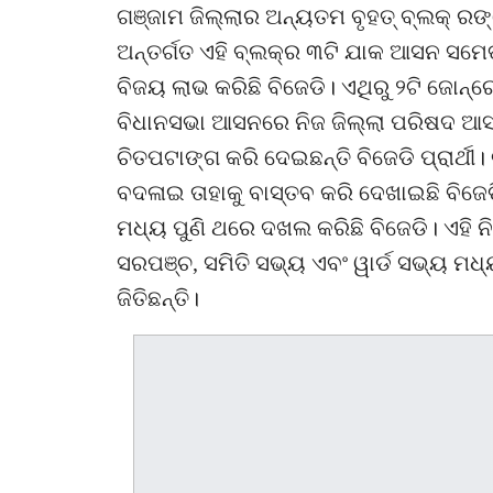
ଗଞ୍ଜାମ ଜିଲ୍ଲାର ଅନ୍ୟତମ ବୃହତ୍ ବ୍ଲକ୍ ରଙ
ଅନ୍ତର୍ଗତ ଏହି ବ୍ଲକ୍‌ର ୩ଟି ଯାକ ଆସନ ସମେତ
ବିଜୟ ଲାଭ କରିଛି ବିଜେଡି। ଏଥିରୁ ୨ଟି ଜୋନ୍‌
ବିଧାନସଭା ଆସନରେ ନିଜ ଜିଲ୍ଲା ପରିଷଦ ଆସନ
ଚିତପଟାଙ୍ଗ କରି ଦେଇଛନ୍ତି ବିଜେଡି ପ୍ରାର୍
ବଦଳାଇ ତାହାକୁ ବାସ୍ତବ କରି ଦେଖାଇଛି ବିଜେ
ମଧ୍ୟ ପୁଣି ଥରେ ଦଖଲ କରିଛି ବିଜେଡି। ଏହି ନ
ସରପଞ୍ଚ, ସମିତି ସଭ୍ୟ ଏବଂ ୱାର୍ଡ ସଭ୍ୟ ମଧ୍ୟ
ଜିତିଛନ୍ତି।