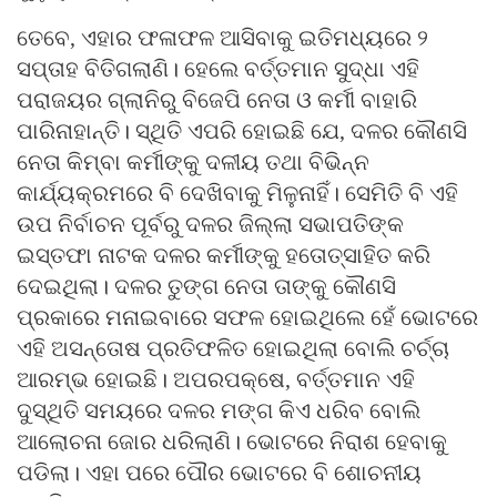
ତେବେ, ଏହାର ଫଳାଫଳ ଆସିବାକୁ ଇତିମଧ୍ୟରେ ୨
ସପ୍ତାହ ବିତିଗଲାଣି। ହେଲେ ବର୍ତ୍ତମାନ ସୁଦ୍ଧା ଏହି
ପରାଜୟର ଗ୍ଲାନିରୁ ବିଜେପି ନେତା ଓ କର୍ମୀ ବାହାରି
ପାରିନାହାନ୍ତି। ସ୍ଥିତି ଏପରି ହୋଇଛି ଯେ, ଦଳର କୌଣସି
ନେତା କିମ୍ବା କର୍ମୀଙ୍କୁ ଦଳୀୟ ତଥା ବିଭିନ୍ନ
କାର୍ଯ୍ୟକ୍ରମରେ ବି ଦେଖିବାକୁ ମିଳୁନାହିଁ। ସେମିତି ବି ଏହି
ଉପ ନିର୍ବାଚନ ପୂର୍ବରୁ ଦଳର ଜିଲ୍ଲା ସଭାପତିଙ୍କ
ଇସ୍ତଫା ନାଟକ ଦଳର କର୍ମୀଙ୍କୁ ହତୋତ୍ସାହିତ କରି
ଦେଇଥିଲା। ଦଳର ତୁଙ୍ଗ ନେତା ତାଙ୍କୁ କୌଣସି
ପ୍ରକାରେ ମନାଇବାରେ ସଫଳ ହୋଇଥିଲେ ହେଁ ଭୋଟରେ
ଏହି ଅସନ୍ତୋଷ ପ୍ରତିଫଳିତ ହୋଇଥିଲା ବୋଲି ଚର୍ଚ୍ଚା
ଆରମ୍ଭ ହୋଇଛି। ଅପରପକ୍ଷେ, ବର୍ତ୍ତମାନ ଏହି
ଦୁସ୍ଥିତି ସମୟରେ ଦଳର ମଙ୍ଗ କିଏ ଧରିବ ବୋଲି
ଆଲୋଚନା ଜୋର ଧରିଲାଣି। ଭୋଟରେ ନିରାଶ ହେବାକୁ
ପଡିଲା। ଏହା ପରେ ପୌର ଭୋଟରେ ବି ଶୋଚନୀୟ