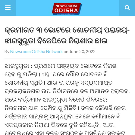
କ୍ରମାଗତ ୩ ଭୋଟରେ ଶୋଚନୀୟ ପରାଜୟ-
ଝାରସୁଗୁଡା ବିଜେପିରେ ନିରାଶାର ଛାଇ
By
Newsroom Odisha Network
on June 20, 2022
ଝାରସୁଗୁଡା : ପ୍ରଥମେ ପଞ୍ଚାୟତ ଭୋଟରେ ନିରାଶ
ହେବାକୁ ପଡିଲା। ଏହା ପରେ ପୌର ଭୋଟରେ ବି
ଶୋଚନୀୟ ସ୍ଥିତି। ଆଉ ତା ପରକୁ ସଦ୍ୟସମାପ୍ତ
ବ୍ରଜରାଜନଗର ଉପ ନିର୍ବାଚନରେ ଦଳ ଅମାନତ ହରାଇବା
ପରେ ବର୍ତ୍ତମାନ ଝାରସୁଗୁଡା ବିଜେପି ଶିବିରରେ
ନିରବତାର ଛାଇ ଦେଖିବାକୁ ମିଳିଛି। ଦଳର କୌଣସି ନେତା
ବର୍ତ୍ତମାନ ସାମ୍ନାକୁ ଆସୁନଥିବା ବେଳେ କର୍ମୀମାନେ ବି
ଏକପ୍ରକାର ନିରାଶା ଭିତରେ ବୁଡି ରହିଛନ୍ତି। ଆଉ
ପରୋକ୍ଷରେ ଏହା ଦଳର ସଂଗଠନକୁ ଅସ୍ତିତ୍ବ ସଙ୍କଟ