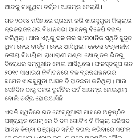
ଆଡକୁ ଟାଣୁଥିବା ଚର୍ଚ୍ଚ। ଆରମ୍ଭ ହେଲାଣି।
ଗତ ୨୦୧୪ ମସିହାରେ ପ୍ରଥମ କରି ଝାରସୁଗୁଡା ଜିଲ୍ଲାର
ବ୍ରଜରାଜନଗର ବିଧାନସଭା ଆସନକୁ ବିଜେପି ଦଖଲ
କରିଥିଲା। ଆଉ ଏଥିରୁ ଦଳ ତାର ସାଂଗଠାନିକ ସ୍ଥିତି ସୁଦୃଢ
ଥିବା ନେଇ ବାର୍ତ୍ତ। ଦେଇ ଆସିଥିଲା। ହେଲେ ତତ୍କାଳୀନ
ଦଳୀୟ ବିଧାୟିକା ରାଧାରାଣୀ ପଣ୍ଡା ଖୋଦ୍ ଦଳ ଭିତରୁ
ବିରୋଧର ସମ୍ମୁଖୀନ ହୋଇ ଆସିଥିଲେ। ଫଳସ୍ବରୂପ ଗତ
୨୦୧୯ ସାଧାରଣ ନିର୍ବାଚନରେ ଦଳ ବ୍ରଜରାଜନଗର
ସମେତ ଝାରସୁଗୁଡା ଆସନ ବି ହାତଛଡା କରିଥିଲା। ଆଉ
ସେହିଦିନ ଠାରୁ ଦଳର ଦୁର୍ଗତିର ପର୍ବ ଆରମ୍ଭ ହୋଇଥିଲା
ବୋଲି ଚର୍ଚ୍ଚା ହୋଇଆସିଛି।
ଏଭଳି ସ୍ଥିତିରେ ଗତ ଫେବ୍ରୁଆରୀ ମାସରେ ଅନୁଷ୍ଠିତ
ପଞ୍ଚାୟତ ଭୋଟ୍ ରେ ବି ଦଳ ଗୋଟିଏ ବି ଜିଲ୍ଲା ପରିଷଦ
ଆସନ କିମ୍ବା ପଞ୍ଚାୟତ ସମିତି ଦଖଲ କରିବାରେ ସଫଳ