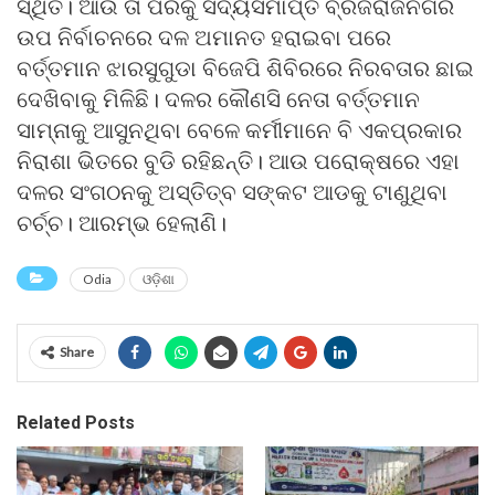
ସ୍ଥିତି। ଆଉ ତା ପରକୁ ସଦ୍ୟସମାପ୍ତ ବ୍ରଜରାଜନଗର
ଉପ ନିର୍ବାଚନରେ ଦଳ ଅମାନତ ହରାଇବା ପରେ
ବର୍ତ୍ତମାନ ଝାରସୁଗୁଡା ବିଜେପି ଶିବିରରେ ନିରବତାର ଛାଇ
ଦେଖିବାକୁ ମିଳିଛି। ଦଳର କୌଣସି ନେତା ବର୍ତ୍ତମାନ
ସାମ୍ନାକୁ ଆସୁନଥିବା ବେଳେ କର୍ମୀମାନେ ବି ଏକପ୍ରକାର
ନିରାଶା ଭିତରେ ବୁଡି ରହିଛନ୍ତି। ଆଉ ପରୋକ୍ଷରେ ଏହା
ଦଳର ସଂଗଠନକୁ ଅସ୍ତିତ୍ବ ସଙ୍କଟ ଆଡକୁ ଟାଣୁଥିବା
ଚର୍ଚ୍ଚ। ଆରମ୍ଭ ହେଲାଣି।
Odia
ଓଡ଼ିଶା
Share
Related Posts