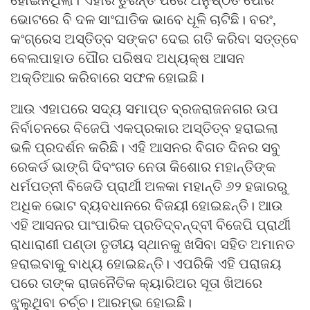
ହୋଇନଥିଲା। ଏହାର ତୁରନ୍ତ ପରେ ଅନୁଷ୍ଠିତ ପୌର
ଭୋଟରେ ବି ଦଳ ସାଂଘାତିକ ଭାବେ ଧୂଳି ଚାଟିଛି। ବରଂ,
କଂଗ୍ରେସ ଅସ୍ତିତ୍ବ ସଙ୍କଟ ଦେଇ ଗତି କରିବା ସତ୍ତ୍ବେ
ବେଲପାହାଡ ପୌର ପରିଷଦ ଅଧ୍ୟକ୍ଷ ଆସନ
ଅକ୍ତିଆର କରିବାରେ ସଫଳ ହୋଇଛି।
ଆଉ ଏହାପରେ ସଦ୍ୟ ସମାପ୍ତ ବ୍ରଜରାଜନଗର ଉପ
ନିର୍ବାଚନରେ ବିଜେପି ଏକପ୍ରକାର ଅସ୍ତିତ୍ବ ହରାଇଲା
ଭଳି ପ୍ରଦର୍ଶନ କରିଛି। ଏହି ଆସନର ବିଗତ ଦିନର ସବୁ
ରେକର୍ଡ ଭାଙ୍ଗି ଦିବଂଗତ ନେତା କିଶୋର ମହାନ୍ତିଙ୍କ
ଧର୍ମପତ୍ନୀ ବିଜେଡି ପ୍ରାର୍ଥୀ ଅଳକା ମହାନ୍ତି ୬୨ ହଜାରରୁ
ଅଧିକ ଭୋଟ ବ୍ୟବଧାନରେ ବିଜୟୀ ହୋଇଛନ୍ତି। ଆଉ
ଏହି ଆସନର ପାଂପାରିକ ପ୍ରତିଦ୍ବନ୍ଦ୍ବୀ ବିଜେପି ପ୍ରାର୍ଥୀ
ରାଧାରାଣୀ ପଣ୍ଡା ତୃତୀୟ ସ୍ଥାନକୁ ଖସିବା ସହିତ ଅମାନତ
ହରାଇବାକୁ ବାଧ୍ୟ ହୋଇଛନ୍ତି। ଏପରିକି ଏହି ପରାଜୟ
ପରେ ତାଙ୍କ ରାଜନୈତିକ କ୍ୟାରିଅର ସୂତା ଖିଅରେ
ଝୁଲୁଥିବା ଚର୍ଚ୍ଚ। ଆରମ୍ଭ ହୋଇଛି।