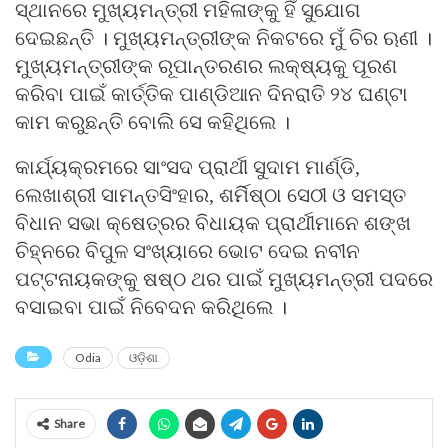
ସ୍ଥାନରେ ମୁଖ୍ୟମନ୍ତ୍ରୀ ମହିଳାଙ୍କୁ ହିଁ ସୁଯୋଗ
ଦେଇଛନ୍ତି । ମୁଖ୍ୟମନ୍ତ୍ରୀଙ୍କ ନିକଟରେ ମୁଁ ଚିର ଋଣୀ ।
ମୁଖ୍ୟମନ୍ତ୍ରୀଙ୍କ ରୂପାନ୍ତରଣର ଲକ୍ଷ୍ୟକୁ ପୂରଣ
କରିବା ପାଇଁ କାର୍ତ୍ତିକ ପାଣ୍ଡିଆନ ଦିନରାତି ୨୪ ଘଣ୍ଟା
କାମ କରୁଛନ୍ତି ବୋଲି ସେ କହିଥିଲେ ।
କାର୍ଯ୍ୟକ୍ରମରେ ସାଂସଦ ପ୍ରାର୍ଥୀ ସୁଦାମ ମାର୍ଣ୍ଡି,
ଲେଖାଶ୍ରୀ ସାମନ୍ତସିଂହାର, ଶର୍ମିଷ୍ଠା ସେଠୀ ଓ ସମସ୍ତ
ବିଧାନ ସଭା କ୍ଷେତ୍ରର ବିଧାୟକ ପ୍ରାର୍ଥୀମାନେ ଶଙ୍ଖ
ଚିହ୍ନରେ ବିପୁଳ ସଂଖ୍ୟାରେ ଭୋଟ ଦେଇ ନବୀନ
ପଟ୍ଟନାୟକଙ୍କୁ ଷଷ୍ଠ ଥର ପାଇଁ ମୁଖ୍ୟମନ୍ତ୍ରୀ ପଦରେ
ବସାଇବା ପାଇଁ ନିବେଦନ କରିଥିଲେ ।
Odia
ଓଡ଼ିଶା
Share