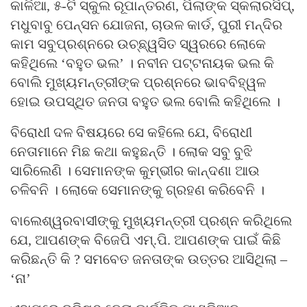
କାଳିଆ, ୫-ଟି ସ୍କୁଲ ରୂପାନ୍ତରଣ, ପିଲାଙ୍କ ସ୍କଲାରସିପ୍‍,
ମଧୁବାବୁ ପେନ୍‍ସନ ଯୋଜନା, ଚାଉଳ କାର୍ଡ, ପୁରୀ ମନ୍ଦିର
କାମ ସବୁପ୍ରଶ୍ନରେ ଉଚ୍ଛ୍ୱସିତ ସ୍ୱରରେ ଲୋକେ
କହିଥିଲେ ‘ବହୁତ ଭଲ’ । ନବୀନ ପଟ୍ଟନାୟକ ଭଲ କି
ବୋଲି ମୁଖ୍ୟମନ୍ତ୍ରୀଙ୍କ ପ୍ରଶ୍ନରେ ଭାବବିହ୍ୱଳ
ହୋଇ ଉପସ୍ଥିତ ଜନତା ବହୁତ ଭଲ ବୋଲି କହିଥିଲେ ।
ବିରୋଧୀ ଦଳ ବିଷୟରେ ସେ କହିଲେ ଯେ, ବିରୋଧୀ
ନେତାମାନେ ମିଛ କଥା କହୁଛନ୍ତି । ଲୋକ ସବୁ ବୁଝି
ସାରିଲେଣି । ସେମାନଙ୍କ କୁମ୍ଭୀର କାନ୍ଦଣା ଆଉ
ଚଳିବନି । ଲୋକେ ସେମାନଙ୍କୁ ଗ୍ରହଣ କରିବେନି ।
ବାଲେଶ୍ୱରବାସୀଙ୍କୁ ମୁଖ୍ୟମନ୍ତ୍ରୀ ପ୍ରଶ୍ନ କରିଥିଲେ
ଯେ, ଆପଣଙ୍କ ବିଜେପି ଏମ୍‍.ପି. ଆପଣଙ୍କ ପାଇଁ କିଛି
କରିଛନ୍ତି କି ? ସମବେତ ଜନତାଙ୍କ ଉତ୍ତର ଆସିଥିଲା –
‘ନା’