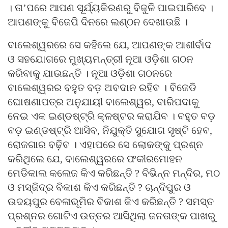
। ତା’ପରେ ଆପଣ ସୂର୍ଯ୍ୟକିରଣରୁ ବିଜୁଳି ପାଇପାରିବେ ।
ଆପଣଙ୍କୁ ବିଜେପି ଦିନରେ ଲଣ୍ଠନ ଦେଖାଉଛି ।
ବାଲେଶ୍ୱରରେ ସେ କହିଲେ ଯେ, ଆପଣଙ୍କ ଆଶୀର୍ବାଦ
ଓ ସହଯୋଗରେ ମୁଖ୍ୟମନ୍ତ୍ରୀ ନୂଆ ଓଡ଼ିଶା ଗଠନ
କରିବାକୁ ଯାଉଛନ୍ତି । ନୂଆ ଓଡ଼ିଶା ଗଠନରେ
ବାଲେଶ୍ୱରର ବହୁତ ବଡ଼ ଅବଦାନ ରହିବ । ବିଜେଡି
ଘୋଷଣାପତ୍ର ଅନୁଯାୟୀ ବାଲେଶ୍ୱର, ବାରିପଦାକୁ
ନେଇ ଏକ ଇଣ୍ଡଷ୍ଟ୍ରି କ୍ଳଷ୍ଟର କରାଯିବ । ବହୁତ ବଡ଼
ବଡ଼ ଇଣ୍ଡଷ୍ଟ୍ରି ଆସିବ, ନିଯୁକ୍ତି ସୁଯୋଗ ସୃଷ୍ଟି ହେବ,
ରୋଜଗାର ବଢ଼ିବ । ଏହାପରେ ସେ ଲୋକଙ୍କୁ ପ୍ରଶ୍ନ
କରିଥିଲେ ଯେ, ବାଲେଶ୍ୱରରେ ଫକୀରମୋହନ
ମେଡିକାଲ କଲେଜ କିଏ କରିଛନ୍ତି ? ବିଭିନ୍ନ ମନ୍ଦିର, ମଠ
ଓ ମସ୍‍ଜିଦ୍‍ର ବିକାଶ କିଏ କରିଛନ୍ତି ? ଚାନ୍ଦିପୁର ଓ
ଉଦୟପୁର ବେଳାଭୂମିର ବିକାଶ କିଏ କରିଛନ୍ତି ? ସମସ୍ତ
ପ୍ରଶ୍ନର ଗୋଟିଏ ଉତ୍ତର ଆସିଥିଲା ଜନତାଙ୍କ ପାଖରୁ