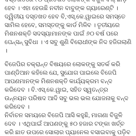
ହେବ । ଏହା ହେଉଛି ନବୀନ ବାବୁଙ୍କ ଗ୍ୟାରେଣ୍ଟି ।
ଦ୍ୱିତୀୟ ଦସ୍ତଖତ ହେବ ବି,ଏସ୍‍.କେ.ୱାଇରେ ସମସ୍ତେ
ସାମିଲ ହେବେ, ସମସ୍ତଙ୍କୁ କାର୍ଡ ମିଳିବ । ତୃତୀୟରେ
ମିଶନଶକ୍ତି ସଦସ୍ୟାମାନଙ୍କ ପାଇଁ ୬୦ ବର୍ଷ ପରେ
ପେନ୍‍ସନ୍‍ ସୁବିଧା । ଏ ସବୁ ଶୁଣି ବିରୋଧୀଙ୍କ ନିଦ ହଜିଗଲାଣି
।
ବିଜେପିର ଚକ୍ରାନ୍ତ ବିଷୟରେ ଲୋକଙ୍କୁ ସତର୍କ କରି
ପାଣ୍ଡିଆନ କହିଲେ ଯେ, ସୁଯୋଗ ପାଇଲେ ବିଜେପି
ଆପଣମାନଙ୍କ ମିଶନଶକ୍ତି କାର୍ଯ୍ୟକ୍ରମ ବନ୍ଦ
କରିଦେବ । ବି.ଏସ୍‍.କେ.ୱାଇ, ସହିତ ସ୍ୱତନ୍ତ୍ର
ଉନ୍ନୟନ ପରିଷଦ ଆଦି ସବୁ ଭଲ ଭଲ ଯୋଜନାକୁ ବନ୍ଦ
କରିଦେବ ।
ନିର୍ବାଚନ ସମୟରେ ବିଜେପି ଆସି କହୁଛି, ମାଗଣା ବିଜୁଳି
ଦେବ । ଏଥିପାଇଁ ଆପଣଙ୍କୁ ୫୦ ହଜାର ଟଙ୍କା ଖର୍ଚ୍ଚ
କରି ଛାତ ଉପରେ ସୋଲାର ପ୍ୟାନେଲ ବସାଇବାକୁ ପଡ଼ିବ