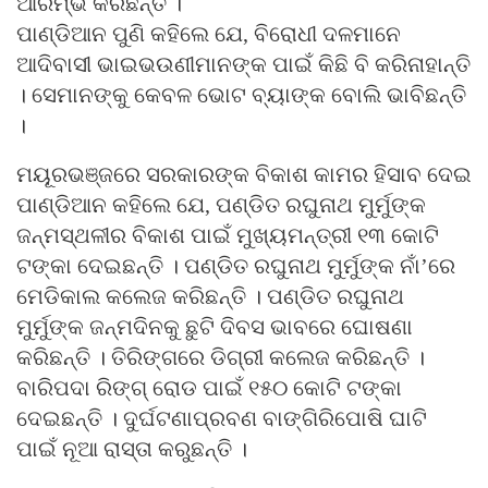
ଆରମ୍ଭ କରିଛନ୍ତି ।
ପାଣ୍ଡିଆନ ପୁଣି କହିଲେ ଯେ, ବିରୋଧୀ ଦଳମାନେ
ଆଦିବାସୀ ଭାଇଭଉଣୀମାନଙ୍କ ପାଇଁ କିଛି ବି କରିନାହାନ୍ତି
। ସେମାନଙ୍କୁ କେବଳ ଭୋଟ ବ୍ୟାଙ୍କ ବୋଲି ଭାବିଛନ୍ତି
।
ମୟୂରଭଞ୍ଜରେ ସରକାରଙ୍କ ବିକାଶ କାମର ହିସାବ ଦେଇ
ପାଣ୍ଡିଆନ କହିଲେ ଯେ, ପଣ୍ଡିତ ରଘୁନାଥ ମୁର୍ମୁଙ୍କ
ଜନ୍ମସ୍ଥଳୀର ବିକାଶ ପାଇଁ ମୁଖ୍ୟମନ୍ତ୍ରୀ ୧୩ କୋଟି
ଟଙ୍କା ଦେଇଛନ୍ତି । ପଣ୍ଡିତ ରଘୁନାଥ ମୁର୍ମୁଙ୍କ ନାଁ’ରେ
ମେଡିକାଲ କଲେଜ କରିଛନ୍ତି । ପଣ୍ଡିତ ରଘୁନାଥ
ମୁର୍ମୁଙ୍କ ଜନ୍ମଦିନକୁ ଛୁଟି ଦିବସ ଭାବରେ ଘୋଷଣା
କରିଛନ୍ତି । ତିରିଙ୍ଗରେ ଡିଗ୍ରୀ କଲେଜ କରିଛନ୍ତି ।
ବାରିପଦା ରିଙ୍ଗ୍ ରୋଡ ପାଇଁ ୧୫୦ କୋଟି ଟଙ୍କା
ଦେଇଛନ୍ତି । ଦୁର୍ଘଟଣାପ୍ରବଣ ବାଙ୍ଗିରିପୋଷି ଘାଟି
ପାଇଁ ନୂଆ ରାସ୍ତା କରୁଛନ୍ତି ।