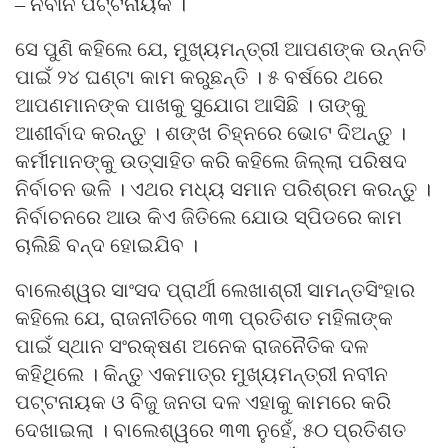
– ନବୀନ ପଟ୍ଟନାୟକ ।
ସେ ପୁଣି କହିଲେ ଯେ, ମୁଖ୍ୟମନ୍ତ୍ରୀ ଆପଣଙ୍କ ଉନ୍ନତି
ପାଇଁ ୨୪ ଘଣ୍ଟା କାମ କରୁଛନ୍ତି । ୫ ବର୍ଷରେ ଥରେ
ଆପଣମାନଙ୍କ ପାଖକୁ ସୁଯୋଗ ଆସିଛି । ତାଙ୍କୁ
ଆଶୀର୍ବାଦ କରନ୍ତୁ । ଶଙ୍ଖ ଚିହ୍ନରେ ଭୋଟ ଦିଅନ୍ତୁ ।
କର୍ମୀମାନଙ୍କୁ ଉତ୍ସାହିତ କରି କହିଲେ ଜିଲ୍ଲା ପରିଷଦ
ନିର୍ବାଚନ ଭଳି । ଏଥର ମଧ୍ୟ ସମାନ ପରିଶ୍ରମ କରନ୍ତୁ ।
ନିର୍ବାଚନରେ ଆଉ କିଏ ଜିତିଲେ ଯୋଉ ସ୍ପିଡରେ କାମ
ଚାଲିଛି ବନ୍ଦ ହୋଇଯିବ ।
ବାଲେଶ୍ୱର ସାଂସଦ ପ୍ରାର୍ଥୀ ଲେଖାଶ୍ରୀ ସାମନ୍ତସିଂହାର
କହିଲେ ଯେ, ରାଜନୀତିରେ ୩୩ ପ୍ରତିଶତ ମହିଳାଙ୍କ
ପାଇଁ ସ୍ଥାନ ସଂରକ୍ଷଣ ଅନେକ ରାଜନୈତିକ ଦଳ
କହିଥିଲେ । କିନ୍ତୁ ଏକମାତ୍ର ମୁଖ୍ୟମନ୍ତ୍ରୀ ନବୀନ
ପଟ୍ଟନାୟକ ଓ ବିଜୁ ଜନତା ଦଳ ଏହାକୁ କାମରେ କରି
ଦେଖାଇଲା । ବାଲେଶ୍ୱରେ ୩୩ ନୁହେଁ, ୫୦ ପ୍ରତିଶତ