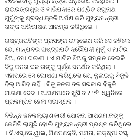
ଜିତେଇବାକୁ ମୁଖ୍ୟମନ୍ତ୍ରୀ ଅନୁରୋଧ କରିଥିଲେ ।
ରାଇରଙ୍ଗପୁର ଓ ବାରିପଦାରେ ପଣ୍ଡିତ ରଘୁନାଥ
ମୁର୍ମୁଙ୍କୁ ଶ୍ରଦ୍ଧାଞ୍ଜଳି ଅର୍ପଣ କରି ମୁଖ୍ୟମନ୍ତ୍ରୀ
ତାଙ୍କ ଅଭିଭାଷଣ ଆରମ୍ଭ କରିଥିଲେ ।
ରାଷ୍ଟ୍ରପତିଙ୍କ ପ୍ରସଙ୍ଗ ଉଲ୍ଲେଖ କରି ସେ କହିଲେ
ଯେ, ମାନ୍ୟବର ରାଷ୍ଟ୍ରପତି ଦ୍ରୌପଦୀ ମୁର୍ମୁ ଏ ମାଟିର
ଝିଅ, ମୋ ଭଉଣୀ । ଏ ମାଟିର ଝିଅକୁ ସମ୍ନାନ ଦେଇକି
ବିଜୁ ଜନତା ଦଳ ତାଙ୍କୁ ପୂର୍ଣ୍ଣ ସମର୍ଥନ କରିଥିଲା ।
ଏହାପରେ ସେ ଘୋଷଣା କରିଥିଲେ ଯେ, ଜୁଲାଇରୁ ବିଜୁଳି
ବିଲ୍‍ ଆସିବ ନାହିଁ । ବିଜୁ ଜନତା ଦଳ ସରକାର ବିଜୁଳି
ମାଗଣା ଦେବ । ଆପଣମାନେ ଖୁସି ତ ? ‘ହଁ’ ଧ୍ୱନିରେ
ପ୍ରକମ୍ପିତ ହେଲା ସଭାସ୍ଥଳ ।
ବିଭିନ୍ନ ଜନକଲ୍ୟାଣକାରୀ ଯୋଜନା ଆପଣମାନଙ୍କୁ
କେମିତି ଲାଗୁଛି ବୋଲି ମୁଖ୍ୟମନ୍ତ୍ରୀ ପ୍ରଶ୍ନ କରିଥିଲେ
। ବି.ଏସ୍‍.କେ.ୱାଇ, ମିଶନଶକ୍ତି, ମମତା, ଲକ୍ଷ୍ମୀ ବସ୍‍,