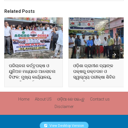
Related Posts
ପରିଚାଳନା କର୍ତ୍ତୃପକ୍ଷ ଓ
ଓଡ଼ିଶା ଗ୍ରାମୀଣ ବ୍ୟାଙ୍କ
ୟୁନିଅନ ମଧ୍ୟରେ ଆଲୋଚନା
ପକ୍ଷରୁ ରକ୍ତଦାନ ଓ
ବିଫଳ: ମୁଖ୍ୟ କାର୍ଯ୍ୟାଳୟ,
ସ୍ୱାସ୍ଥ୍ୟ ପରୀକ୍ଷା ଶିବିର
ଆଞ୍ଚଳିକ କାର୍ଯ୍ୟାଳୟ ଓ
ଅନୁଷ୍ଠିତ
ସମସ୍ତ ବ୍ଲକ ମୁଖ୍ୟାଳୟରେ
ଘେରାଉ ଓ ବିକ୍ଷୋଭ
Home
About US
ଓଡ଼ିଆ ରେ ପଢନ୍ତୁ
Contact us
Disclaimer
View Desktop Version