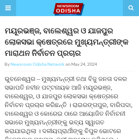
ମୟୂରଭଞ୍ଜ, ବାଲେଶ୍ୱର ଓ ଯାଜପୁର
ଲୋକସଭା କ୍ଷେତ୍ରରେ ମୁଖ୍ୟମନ୍ତ୍ରୀଙ୍କ
ମାରାଥନ ନିର୍ବାଚନ ପ୍ରଚାର
By
Newsroom Odisha Network
on May 24, 2024
ଭୁବନେଶ୍ୱର – ମୁଖ୍ୟମନ୍ତ୍ରୀ ତଥା ବିଜୁ ଜନତା ଦଳର
ସଭାପତି ନବୀନ ପଟ୍ଟନାୟକ ଆଜି ମୟୂରଭଞ୍ଜ,
ବାଲେଶ୍ୱର, ଓ ଯାଜପୁର ଲୋକସଭା କ୍ଷେତ୍ରରେ
ନିର୍ବାଚନ ପ୍ରଚାର କରିଛନ୍ତି । ରାଇରଙ୍ଗପୁର, ବାରିପଦା,
ବାଲେଶ୍ୱର ଓ କୋରେଇ ଠାରେ ଆୟୋଜିତ ନିର୍ବାଚନୀ
ସଭାରେ ମୁଖ୍ୟମନ୍ତ୍ରୀଙ୍କୁ ଭବ୍ୟ ସ୍ୱାଗତ
କରାଯାଇଥିଲା । ଦଳୀୟପ୍ରାର୍ଥୀଙ୍କୁ ବିପୁଳ ଭୋଟରେ