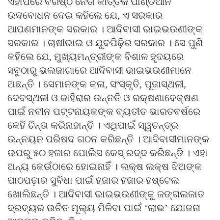
ଏହାପରେ ବରିଷ୍ଠ ନେତା କାର୍ତ୍ତିକ ପାଣ୍ଡିଆନ
ଉଦବୋଧନ ଦେଇ କହିଲେ ଯେ, ଏ ସରକାର
ଆପଣମାନଙ୍କ ସରକାର । ଆଦିବାସୀ ଭାଇଭଉଣୀଙ୍କ
ସରକାର । ଚାଷୀଭାଇ ଓ ଯୁବପିଢ଼ିର ସରକାର । ସେ ପୁଣି
କହିଲେ ଯେ, ମୁଖ୍ୟମନ୍ତ୍ରୀଙ୍କ ବିଶାଳ ହୃଦୟରେ
ସବୁଠାରୁ ଭଲଜାଗାରେ ଆଦିବାସୀ ଭାଇଭଉଣୀମାନେ
ଅଛନ୍ତି । ସେମାନଙ୍କ କଳା, ସଂସ୍କୃତି, ପୂଜାସ୍ଥଳୀ,
ଦେବସ୍ଥଳୀ ଓ ଜାହିରାର ଉନ୍ନତି ଓ ରକ୍ଷଣାବେକ୍ଷଣ
ପାଇଁ ନବୀନ ପଟ୍ଟନାୟକଙ୍କ ବ୍ୟତୀତ ଭାରତବର୍ଷରେ
କେହି ଚିନ୍ତା କରିନାହାନ୍ତି । ଏଥିପାଇଁ ସ୍ୱତନ୍ତ୍ର
ଉନ୍ନୟନ ପରିଷଦ ଗଠନ କରିଛନ୍ତି । ଆଦିବାସୀମାନଙ୍କ
ଉପରୁ ୫୦ ହଜାର ପୋଲିସ କେସ୍‍ ରଦ୍ଦ କରିଛନ୍ତି । ଏହା
ଅନ୍ୟ କେଉଁଠାରେ ହୋଇନାହିଁ । ଲକ୍ଷ ଲକ୍ଷ ଝିଅଙ୍କ
ପାଠପଢ଼ାର ସୁବିଧା ପାଇଁ ହଜାର ହଜାର ହଷ୍ଟେଲ
ଖୋଲିଛନ୍ତି । ଆଦିବାସୀ ଭାଇଭଉଣୀଙ୍କୁ ଜଙ୍ଗଲଜାତ
ଦ୍ରବ୍ୟର ଉଚିତ ମୂଲ୍ୟ ମିଳିବା ପାଇଁ ‘ଲାଭ’ ଯୋଜନା