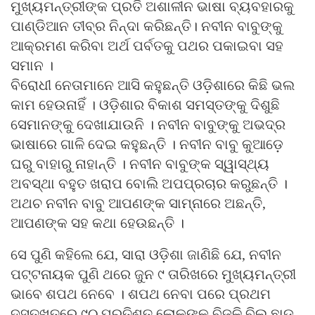
ମୁଖ୍ୟମନ୍ତ୍ରୀଙ୍କ ପ୍ରତି ଅଶାଳୀନ ଭାଷା ବ୍ୟବହାରକୁ
ପାଣ୍ଡିଆନ ତୀବ୍ର ନିନ୍ଦା କରିଛନ୍ତି। ନବୀନ ବାବୁଙ୍କୁ
ଆକ୍ରମଣ କରିବା ଅର୍ଥ ପର୍ବତକୁ ପଥର ପକାଇବା ସହ
ସମାନ ।
ବିରୋଧୀ ନେତାମାନେ ଆସି କହୁଛନ୍ତି ଓଡ଼ିଶାରେ କିଛି ଭଲ
କାମ ହେଉନାହିଁ । ଓଡ଼ିଶାର ବିକାଶ ସମସ୍ତଙ୍କୁ ଦିଶୁଛି
ସେମାନଙ୍କୁ ଦେଖାଯାଉନି । ନବୀନ ବାବୁଙ୍କୁ ଅଭଦ୍ର
ଭାଷାରେ ଗାଳି ଦେଇ କହୁଛନ୍ତି । ନବୀନ ବାବୁ କୁଆଡ଼େ
ଘରୁ ବାହାରୁ ନାହାନ୍ତି । ନବୀନ ବାବୁଙ୍କ ସ୍ୱାସ୍ଥ୍ୟ
ଅବସ୍ଥା ବହୁତ ଖରାପ ବୋଲି ଅପପ୍ରଚାର କରୁଛନ୍ତି ।
ଅଥଚ ନବୀନ ବାବୁ ଆପଣଙ୍କ ସାମ୍‍ନାରେ ଅଛନ୍ତି,
ଆପଣଙ୍କ ସହ କଥା ହେଉଛନ୍ତି ।
ସେ ପୁଣି କହିଲେ ଯେ, ସାରା ଓଡ଼ିଶା ଜାଣିଛି ଯେ, ନବୀନ
ପଟ୍ଟନାୟକ ପୁଣି ଥରେ ଜୁନ ୯ ତାରିଖରେ ମୁଖ୍ୟମନ୍ତ୍ରୀ
ଭାବେ ଶପଥ ନେବେ । ଶପଥ ନେବା ପରେ ପ୍ରଥମ
ଦସ୍ତଖତରେ ୯୦ ପ୍ରତିଶତ ଲୋକଙ୍କ ବିଜୁଳି ବିଲ୍‍ ଛାଡ଼